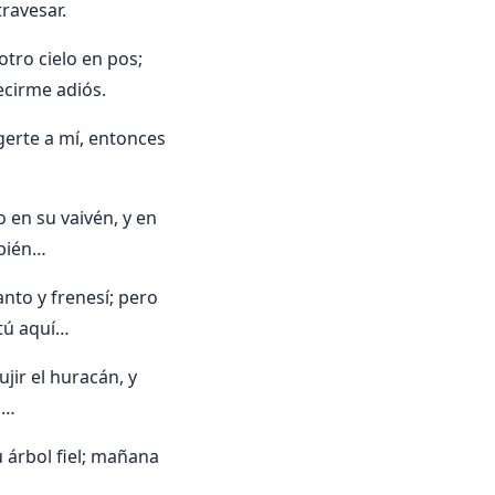
travesar.
otro cielo en pos;
ecirme adiós.
ogerte a mí, entonces
 en su vaivén, y en
mbién…
anto y frenesí; pero
 tú aquí…
jir el huracán, y
n…
u árbol fiel; mañana