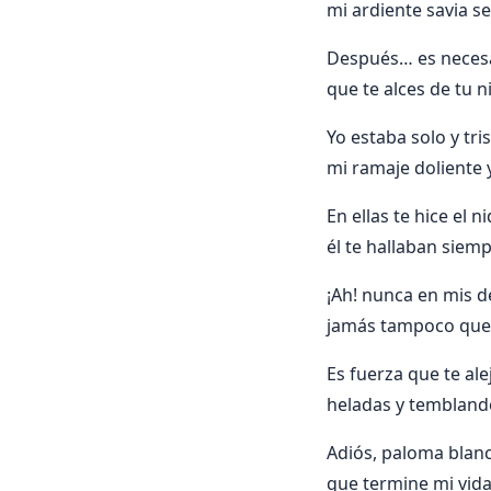
mi ardiente savia se
Después… es necesar
que te alces de tu n
Yo estaba solo y tri
mi ramaje doliente y
En ellas te hice el
él te hallaban siem
¡Ah! nunca en mis de
jamás tampoco que e
Es fuerza que te al
heladas y temblando
Adiós, paloma blanc
que termine mi vida