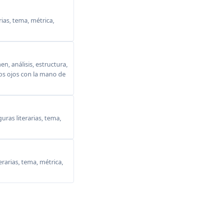
ias, tema, métrica,
, análisis, estructura,
 los ojos con la mano de
ras literarias, tema,
erarias, tema, métrica,