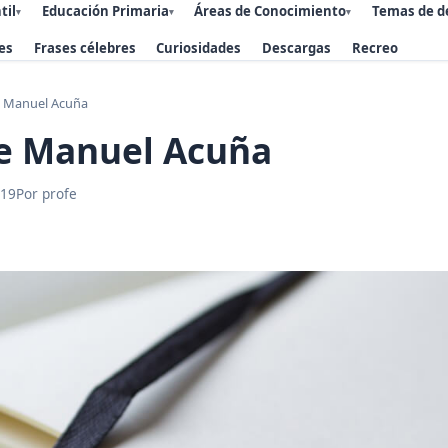
til
Educación Primaria
Áreas de Conocimiento
Temas de d
▾
▾
▾
es
Frases célebres
Curiosidades
Descargas
Recreo
 Manuel Acuña
e Manuel Acuña
019
Por profe