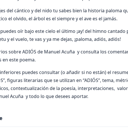
jes del cántico y del nido tu sabes bien la historia paloma q
ico el olvido, el árbol es el siempre y el ave es el jamás.
puedes oír bajo este cielo el último ¡ay! del himno cantado 
etu y el vuelo, te vas y ya me dejas, ¡paloma, adiós, adiós!
ios sobre ADIÓS de Manuel Acuña y consulta los comentar
s en este poema.
nferiores puedes consultar (o añadir si no están) el resumen
”, figuras literarias que se utilizan en “ADIÓS”, tema, métric
ticos, contextualización de la poesía, interpretaciones, val
uel Acuña y todo lo que desees aportar.
e