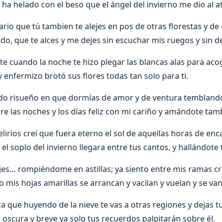
 ha helado con el beso que el ángel del invierno me dio al a
io que tú tambien te alejes en pos de otras florestas y de 
ido, que te alces y me dejes sin escuchar mis ruegos y sin d
ste cuando la noche te hizo plegar las blancas alas para ac
 enfermizo brotó sus flores todas tan solo para ti.
 nido risueño en que dormías de amor y de ventura temblando
pre las noches y los días feliz con mi cariño y amándote ta
lirios creí que fuera eterno el sol de aquellas horas de enc
l soplo del invierno llegara entre tus cantos, y hallándote
ejes… rompiéndome en astillas; ya siento entre mis ramas cru
 mis hojas amarillas se arrancan y vacilan y vuelan y se va
a que huyendo de la nieve te vas a otras regiones y dejas t
 oscura y breve ya solo tus recuerdos palpitarán sobre él.