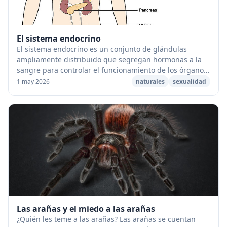
El sistema endocrino
El sistema endocrino es un conjunto de glándulas
ampliamente distribuido que segregan hormonas a la
sangre para controlar el funcionamiento de los órganos
en otras partes del cuerpo. Las glándulas end...
1 may 2026
naturales
sexualidad
Las arañas y el miedo a las arañas
¿Quién les teme a las arañas? Las arañas se cuentan