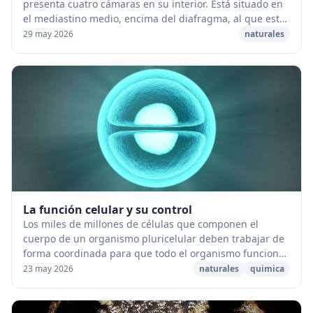
presenta cuatro cámaras en su interior. Está situado en
el mediastino medio, encima del diafragma, al que está
unido por varios ligamentos. [capt...
29 may 2026
naturales
La función celular y su control
Los miles de millones de células que componen el
cuerpo de un organismo pluricelular deben trabajar de
forma coordinada para que todo el organismo funcione
adecuadamente. La función de una célula indi...
23 may 2026
naturales
quimica