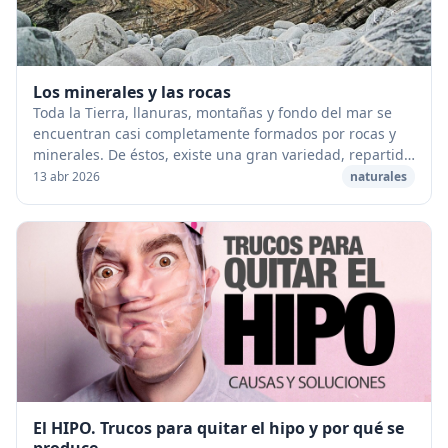
Los minerales y las rocas
Toda la Tierra, llanuras, montañas y fondo del mar se
encuentran casi completamente formados por rocas y
minerales. De éstos, existe una gran variedad, repartida
por el suelo de manera desigual. Algun...
13 abr 2026
naturales
El HIPO. Trucos para quitar el hipo y por qué se
produce.