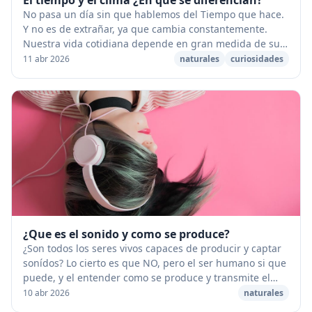
No pasa un día sin que hablemos del Tiempo que hace.
Y no es de extrañar, ya que cambia constantemente.
Nuestra vida cotidiana depende en gran medida de sus
variaciones ¿Qué entendemos por tiempo? Baj...
11 abr 2026
naturales
curiosidades
¿Que es el sonido y como se produce?
¿Son todos los seres vivos capaces de producir y captar
sonídos? Lo cierto es que NO, pero el ser humano si que
puede, y el entender como se produce y transmite el
sonido ha sido siempre un tema de gr...
10 abr 2026
naturales