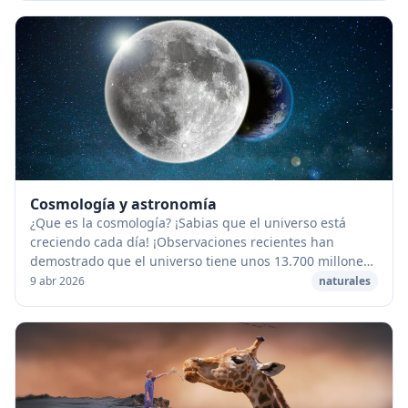
Cosmología y astronomía
¿Que es la cosmología? ¡Sabias que el universo está
creciendo cada día! ¡Observaciones recientes han
demostrado que el universo tiene unos 13.700 millones
de años de antigüedad! La cosmología es una r...
9 abr 2026
naturales