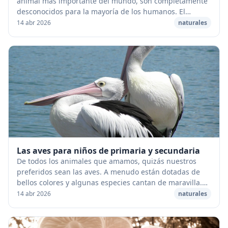
animal más importante del mundo, son completamente
desconocidos para la mayoría de los humanos. El
conocimiento que de ellos tenemos se limitan
14 abr 2026
naturales
generalme...
Las aves para niños de primaria y secundaria
De todos los animales que amamos, quizás nuestros
preferidos sean las aves. A menudo están dotadas de
bellos colores y algunas especies cantan de maravilla.
Además, se trata de animales vivaces, que s...
14 abr 2026
naturales