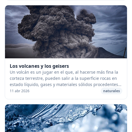
Los volcanes y los geisers
Un volcán es un jugar en el que, al hacerse más fina la
corteza terrestre, pueden salir a la superficie rocas en
estado líquido, gases y materiales sólidos procedentes
de las entrañas de la Tierra. Se...
11 abr 2026
naturales