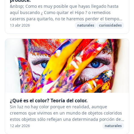
&nbsp; Como es muy posible que hayas llegado hasta
aquí buscando ¿ Como quitar el Hipo ? o remedios
caseros para quitarlo, no te haremos perder el tiempo
(sobre todo si lo estás sufriendo en este mome...
13 abr 2026
naturales
curiosidades
¿Qué es el color? Teoría del color.
Sin luz no hay color porque en realidad, aunque
creemos que vivimos en un mundo de objetos coloridos
estos objetos sólo reflejan una determinada porción de
luz que nos alumbra. La naturaleza aparenta ...
12 abr 2026
naturales