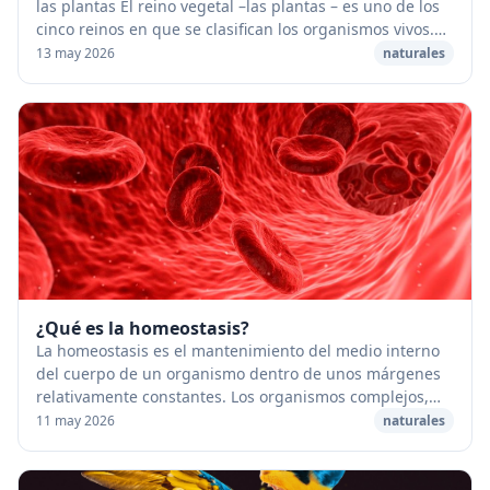
las plantas El reino vegetal –las plantas – es uno de los
cinco reinos en que se clasifican los organismos vivos.
Los cuatro restantes son las m...
13 may 2026
naturales
¿Qué es la homeostasis?
La homeostasis es el mantenimiento del medio interno
del cuerpo de un organismo dentro de unos márgenes
relativamente constantes. Los organismos complejos,
como los mamíferos, poseen una gama de sofis...
11 may 2026
naturales