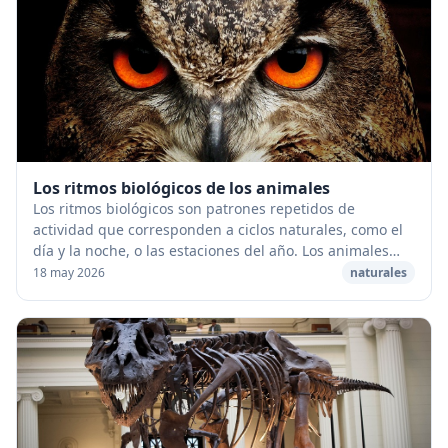
Los ritmos biológicos de los animales
Los ritmos biológicos son patrones repetidos de
actividad que corresponden a ciclos naturales, como el
día y la noche, o las estaciones del año. Los animales
poseen un reloj interno que controla sus r...
18 may 2026
naturales