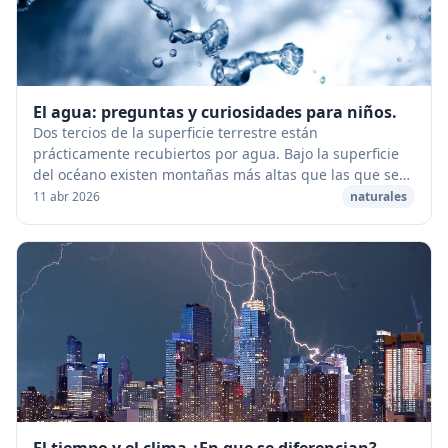
El agua: preguntas y curiosidades para niños.
Dos tercios de la superficie terrestre están
prácticamente recubiertos por agua. Bajo la superficie
del océano existen montañas más altas que las que se
encuentran en los continentes ¿Por qué es salad...
11 abr 2026
naturales
El tiempo y el clima ¿En que se diferencian?