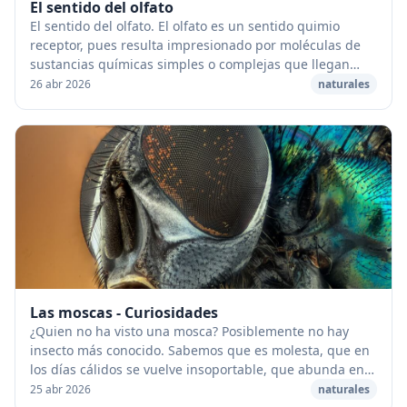
El sentido del olfato
El sentido del olfato. El olfato es un sentido quimio
receptor, pues resulta impresionado por moléculas de
sustancias químicas simples o complejas que llegan
hasta su superficie receptora, a diferenci...
26 abr 2026
naturales
Las moscas - Curiosidades
¿Quien no ha visto una mosca? Posiblemente no hay
insecto más conocido. Sabemos que es molesta, que en
los días cálidos se vuelve insoportable, que abunda en
todos los rincones de la casa, sobre todo ...
25 abr 2026
naturales