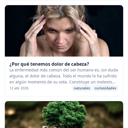
¿Por qué tenemos dolor de cabeza?
La enfermedad más común del ser humano es, sin duda
alguna, el dolor de cabeza. Todo el mundo lo ha sufrido
en algún momento de su vida. Constituye un molesto
dolor para algunas personas que acaban in...
12 abr 2026
naturales
curiosidades