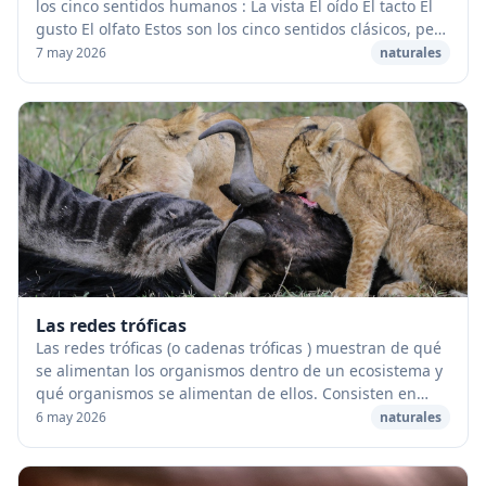
los cinco sentidos humanos : La vista El oído El tacto El
gusto El olfato Estos son los cinco sentidos clásicos, pero
los seres humanos te...
7 may 2026
naturales
Las redes tróficas
Las redes tróficas (o cadenas tróficas ) muestran de qué
se alimentan los organismos dentro de un ecosistema y
qué organismos se alimentan de ellos. Consisten en
cadenas alimentarias interconectadas y...
6 may 2026
naturales