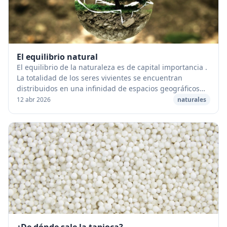
El equilibrio natural
El equilibrio de la naturaleza es de capital importancia .
La totalidad de los seres vivientes se encuentran
distribuidos en una infinidad de espacios geográficos
limitados, en cuyo interior se forman...
12 abr 2026
naturales
¿De dónde sale la tapioca?