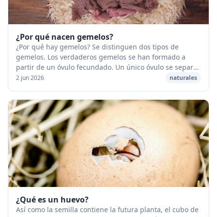
¿Por qué nacen gemelos?
¿Por qué hay gemelos? Se distinguen dos tipos de
gemelos. Los verdaderos gemelos se han formado a
partir de un óvulo fecundado. Un único óvulo se separa
en dos. Siempre son del mismo sexo. Los falsos ...
2 jun 2026
naturales
¿Qué es un huevo?
Así como la semilla contiene la futura planta, el cubo de