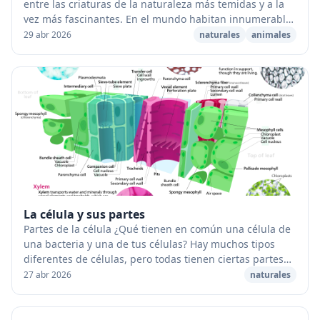
entre las criaturas de la naturaleza más temidas y a la
vez más fascinantes. En el mundo habitan innumerables
especies, de las cuales solo una docen...
29 abr 2026
naturales
animales
La célula y sus partes
Partes de la célula ¿Qué tienen en común una célula de
una bacteria y una de tus células? Hay muchos tipos
diferentes de células, pero todas tienen ciertas partes
en común. Como muestra esta imagen de...
27 abr 2026
naturales