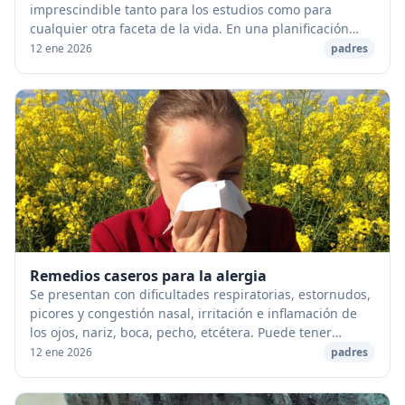
imprescindible tanto para los estudios como para
cualquier otra faceta de la vida. En una planificación
están previstos los objetivos a alcanzar y lo...
12 ene 2026
padres
Remedios caseros para la alergia
Se presentan con dificultades respiratorias, estornudos,
picores y congestión nasal, irritación e inflamación de
los ojos, nariz, boca, pecho, etcétera. Puede tener
distintas causas, desde el contacto...
12 ene 2026
padres