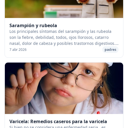
Sarampión y rubeola
Los principales síntomas del sarampión y las rubeola
son la fiebre, debilidad, todos, ojos llorosos, catarro
nasal, dolor de cabeza y posibles trastornos digestivos.
Luego, la temperatura comienza a d...
7 abr 2026
padres
Varicela: Remedios caseros para la varicela
Si bien no se considera una enfermedad seria , es