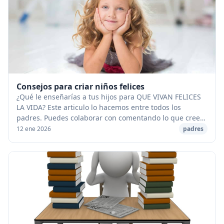
Consejos para criar niños felices
¿Qué le enseñarí­as a tus hijos para QUE VIVAN FELICES
LA VIDA? Este articulo lo hacemos entre todos los
padres. Puedes colaborar con comentando lo que crees
que deberían escuchar todos los niños de s...
12 ene 2026
padres