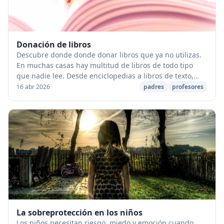
Donación de libros
Descubre donde donde donar libros que ya no utilizas.
En muchas casas hay multitud de libros de todo tipo
que nadie lee. Desde enciclopedias a libros de texto,
pasando por novelas, cómics,eEtcétera. U...
16 abr 2026
padres
profesores
La sobreprotección en los niños
Los niños necesitan riesgo, miedo y emoción cuando