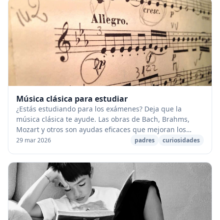
Música clásica para estudiar
¿Estás estudiando para los exámenes? Deja que la
música clásica te ayude. Las obras de Bach, Brahms,
Mozart y otros son ayudas eficaces que mejoran los
patrones de sueño y reducen el estrés. Musica de...
29 mar 2026
padres
curiosidades