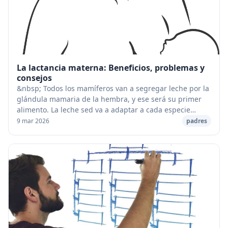
La lactancia materna: Beneficios, problemas y
consejos
&nbsp; Todos los mamíferos van a segregar leche por la
glándula mamaria de la hembra, y ese será su primer
alimento. La leche sed va a adaptar a cada especie
adquiriendo unas propiedades nutritivas im...
9 mar 2026
padres