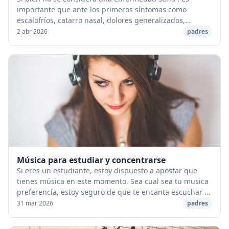
importante que ante los primeros síntomas como
escalofríos, catarro nasal, dolores generalizados,
náuseas y manchas rojas, se recurra al médico. Éstas...
2 abr 2026
padres
Música para estudiar y concentrarse
Si eres un estudiante, estoy dispuesto a apostar que
tienes música en este momento. Sea cual sea tu musica
preferencia, estoy seguro de que te encanta escuchar a
sus artistas favoritos en cualquier mo...
31 mar 2026
padres