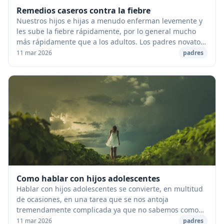
Remedios caseros contra la fiebre
Nuestros hijos e hijas a menudo enferman levemente y
les sube la fiebre rápidamente, por lo general mucho
más rápidamente que a los adultos. Los padres novatos
tienden a asustarse en exceso cuando, en...
11 mar 2026
padres
Como hablar con hijos adolescentes
Hablar con hijos adolescentes se convierte, en multitud
de ocasiones, en una tarea que se nos antoja
tremendamente complicada ya que no sabemos como
hablar con nuestros hijos, como conseguir que nos h...
11 mar 2026
padres