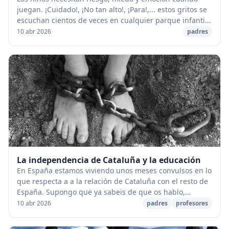
juegan. ¡Cuidado!, ¡No tan alto!, ¡Para!,... estos gritos se
escuchan cientos de veces en cualquier parque infantil
de cualquier lugar del mundo. Los...
10 abr 2026
padres
La independencia de Cataluña y la educación
En España estamos viviendo unos meses convulsos en lo
que respecta a a la relación de Cataluña con el resto de
España. Supongo que ya sabeis de que os hablo,
referendums ilegales, leyes de ruptura con...
10 abr 2026
padres
profesores