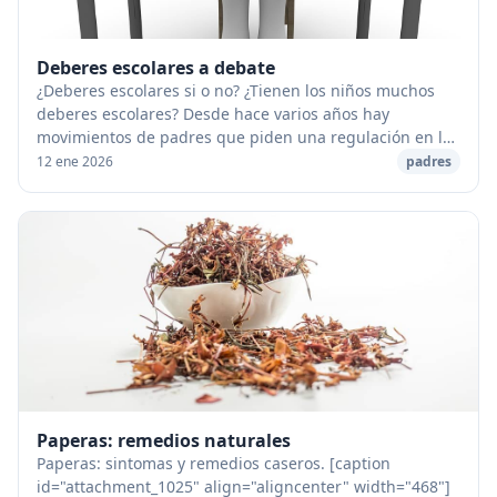
Deberes escolares a debate
¿Deberes escolares si o no? ¿Tienen los niños muchos
deberes escolares? Desde hace varios años hay
movimientos de padres que piden una regulación en los
deberes de los niños. Consideran que son excesi...
12 ene 2026
padres
Paperas: remedios naturales
Paperas: sintomas y remedios caseros. [caption
id="attachment_1025" align="aligncenter" width="468"]