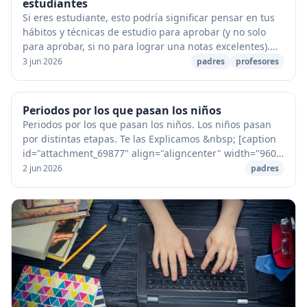
estudiantes
Si eres estudiante, esto podría significar pensar en tus
hábitos y técnicas de estudio para aprobar (y no solo
para aprobar, si no para lograr una notas excelentes).
&nbsp; En este momento, miles de e...
3 jun 2026
padres
profesores
Periodos por los que pasan los niños
Periodos por los que pasan los niños. Los niños pasan
por distintas etapas. Te las Explicamos &nbsp; [caption
id="attachment_69877" align="aligncenter" width="960"]
Periodos por los que pasan los nino...
2 jun 2026
padres