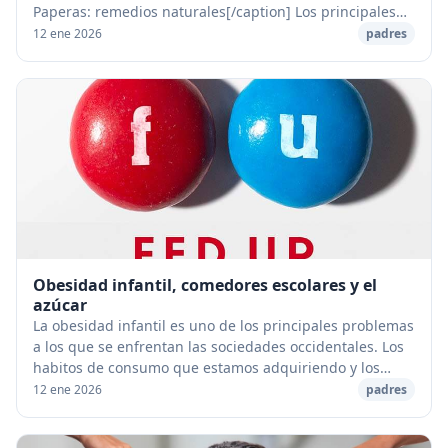
Paperas: remedios naturales[/caption] Los principales
síntomas de esta enfermedad son una falta de ...
12 ene 2026
padres
Obesidad infantil, comedores escolares y el
azúcar
La obesidad infantil es uno de los principales problemas
a los que se enfrentan las sociedades occidentales. Los
habitos de consumo que estamos adquiriendo y los
cambios de los comedores escolares "in...
12 ene 2026
padres