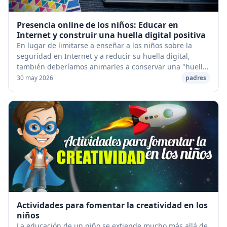
Presencia online de los niños: Educar en
Internet y construir una huella digital positiva
En lugar de limitarse a enseñar a los niños sobre la
seguridad en Internet y a reducir su huella digital,
también deberíamos animarles a conservar una "huella
digital" positiva que será un activo para...
30 may 2026
padres
Actividades para fomentar la creatividad en los
niños
La educación de un niño se extiende mucho más allá de