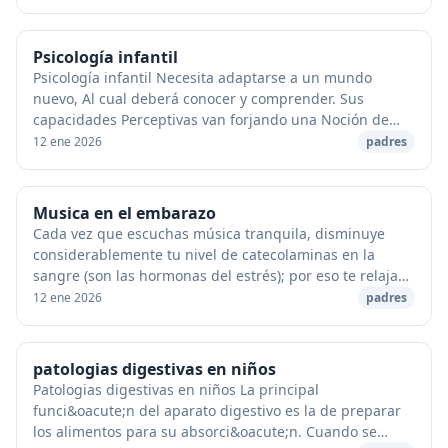
Psicología infantil
Psicología infantil Necesita adaptarse a un mundo
nuevo, Al cual deberá conocer y comprender. Sus
capacidades Perceptivas van forjando una Noción de
ese mundo, pero su incapacidad motriz Limita su pos...
12 ene 2026
padres
Musica en el embarazo
Cada vez que escuchas música tranquila, disminuye
considerablemente tu nivel de catecolaminas en la
sangre (son las hormonas del estrés); por eso te relajas.
Aprovéchate de esta circunstancia y siempr...
12 ene 2026
padres
patologias digestivas en niños
Patologias digestivas en niños La principal
funci&oacute;n del aparato digestivo es la de preparar
los alimentos para su absorci&oacute;n. Cuando se