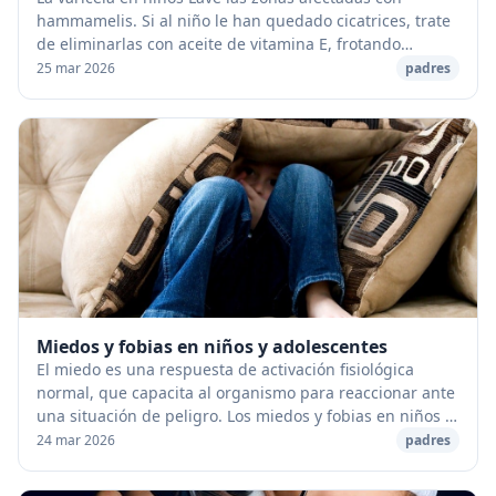
hammamelis. Si al niño le han quedado cicatrices, trate
de eliminarlas con aceite de vitamina E, frotando
suavemente sobre la lesión. &nbsp; La varice...
25 mar 2026
padres
Miedos y fobias en niños y adolescentes
El miedo es una respuesta de activación fisiológica
normal, que capacita al organismo para reaccionar ante
una situación de peligro. Los miedos y fobias en niños y
adolescentes son respuestas adaptati...
24 mar 2026
padres