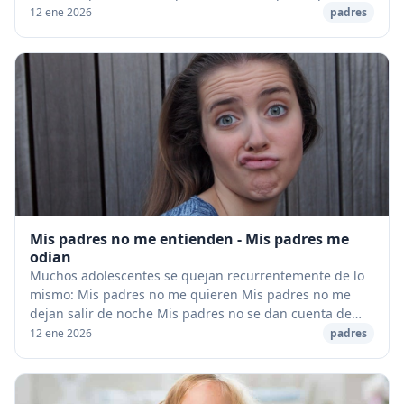
estímulos, que responde hacia el ambiente que le ro...
12 ene 2026
padres
Mis padres no me entienden - Mis padres me
odian
Muchos adolescentes se quejan recurrentemente de lo
mismo: Mis padres no me quieren Mis padres no me
dejan salir de noche Mis padres no se dan cuenta de
que ya he crecido Mis padres no me dejan salir ...
12 ene 2026
padres