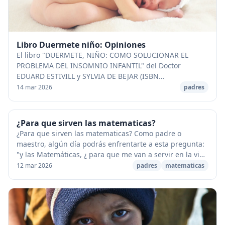
Libro Duermete niño: Opiniones
El libro "DUERMETE, NIÑO: COMO SOLUCIONAR EL
PROBLEMA DEL INSOMNIO INFANTIL" del Doctor
EDUARD ESTIVILL y SYLVIA DE BEJAR (ISBN
9788483469750) se publicó por primera vez en 1996
14 mar 2026
padres
teniendo una gran acog...
¿Para que sirven las matematicas?
¿Para que sirven las matematicas? Como padre o
maestro, algún día podrás enfrentarte a esta pregunta:
"y las Matemáticas, ¿ para que me van a servir en la vida
real ? " Una pregunta a menudo seguida p...
12 mar 2026
padres
matematicas