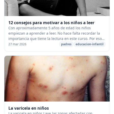
12 consejos para motivar a los niños a leer
Con aproximadamente 5 años de edad los niños
empiezan a aprender a leer. No hace falta recordar la
importancia que tiene la lectura en este curso. Por eso
es esencial que "todos los días" practiquéis ...
27 mar 2026
padres
educacion-infantil
La varicela en niños
La varicela en niños Lave las zonas afectadas con