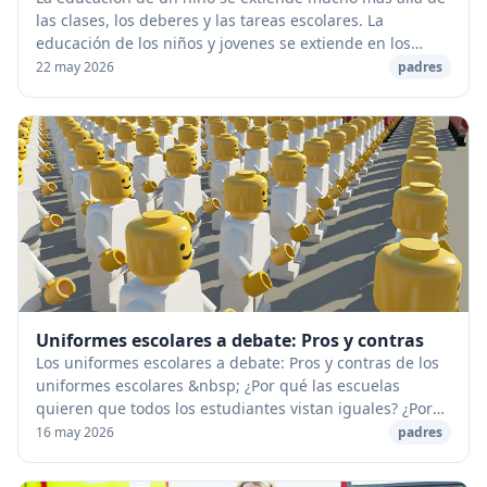
las clases, los deberes y las tareas escolares. La
educación de los niños y jovenes se extiende en los
ambientes donde viven y juegan. Muchos padr...
22 may 2026
padres
Uniformes escolares a debate: Pros y contras
Los uniformes escolares a debate: Pros y contras de los
uniformes escolares &nbsp; ¿Por qué las escuelas
quieren que todos los estudiantes vistan iguales? ¿Por
qué muchas escuelas están tan obsesionad...
16 may 2026
padres