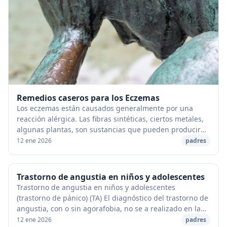
Remedios caseros para los Eczemas
Los eczemas están causados generalmente por una
reacción alérgica. Las fibras sintéticas, ciertos metales,
algunas plantas, son sustancias que pueden producir
esta afección, que se presentan como una ...
12 ene 2026
padres
Trastorno de angustia en niños y adolescentes
Trastorno de angustia en niños y adolescentes
(trastorno de pánico) (TA) El diagnóstico del trastorno de
angustia, con o sin agorafobia, no se a realizado en la
población infantil y adolescente hasta ...
12 ene 2026
padres