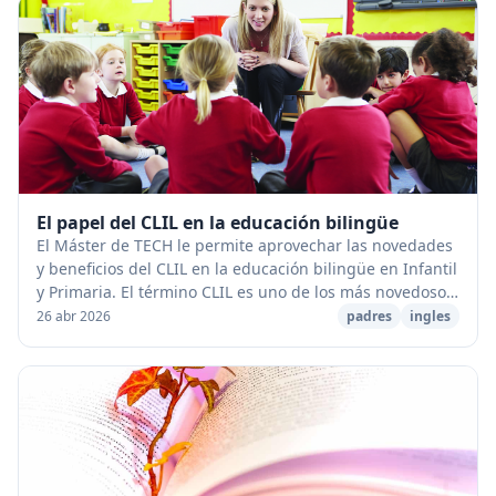
El papel del CLIL en la educación bilingüe
El Máster de TECH le permite aprovechar las novedades
y beneficios del CLIL en la educación bilingüe en Infantil
y Primaria. El término CLIL es uno de los más novedosos
y que han traído beneficios par...
26 abr 2026
padres
ingles