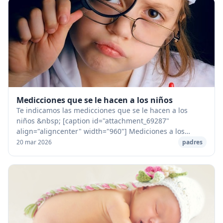
Medicciones que se le hacen a los niños
Te indicamos las medicciones que se le hacen a los
niños &nbsp; [caption id="attachment_69287"
align="aligncenter" width="960"] Mediciones a los
niños[/caption] &nbsp; Todas las medidas que se les
20 mar 2026
padres
tom...