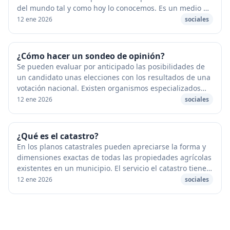
del mundo tal y como hoy lo conocemos. Es un medio de
transporte formado por dos rieles para...
12 ene 2026
sociales
¿Cómo hacer un sondeo de opinión?
Se pueden evaluar por anticipado las posibilidades de
un candidato unas elecciones con los resultados de una
votación nacional. Existen organismos especializados
que sondean la opinión de establecer s...
12 ene 2026
sociales
¿Qué es el catastro?
En los planos catastrales pueden apreciarse la forma y
dimensiones exactas de todas las propiedades agrícolas
existentes en un municipio. El servicio el catastro tienen
la misión de establecer, de for...
12 ene 2026
sociales