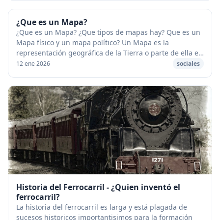
¿Que es un Mapa?
¿Que es un Mapa? ¿Que tipos de mapas hay? Que es un
Mapa físico y un mapa político? Un Mapa es la
representación geográfica de la Tierra o parte de ella en
una superficie plana. Según su contenido inf...
12 ene 2026
sociales
Historia del Ferrocarril - ¿Quien inventó el
ferrocarril?
La historia del ferrocarril es larga y está plagada de
sucesos historicos importantisimos para la formación