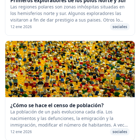
Primeros exploradores de los polos Norte y Sur
Las regiones polares son zonas inhóspitas situadas en
los hemisferios norte y sur. Algunos exploradores las
visitaron a ﬁn de dar prestigio a sus paises. Otros lo
hicieron porque creian que sus explor...
12 ene 2026
sociales
¿Cómo se hace el censo de población?
La población de un país evoluciona cada día. Los
nacimientos y las defunciones, la emigración y la
inmigración, modificar el número de habitantes. A veces
se hace necesario efectuar una gran investiga...
12 ene 2026
sociales