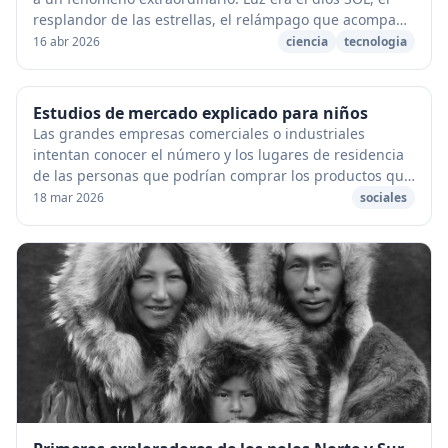
resplandor de las estrellas, el relámpago que acompaña
al trueno, el incendio destructor y...
16 abr 2026
ciencia
tecnologia
Estudios de mercado explicado para niños
Las grandes empresas comerciales o industriales
intentan conocer el número y los lugares de residencia
de las personas que podrían comprar los productos que
ellas venden. Éstas empresas desean tener s...
18 mar 2026
sociales