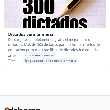
Dictados para primaria
Descargate completamente gratis el mejor libro de
dictados. Más de 300 dictados para todos los niveles de
educación primaria. Este libro de dictados fué editado
por la Comunidad de Madrid en el año 20...
educacion-primaria
23 abr
2026
lengua-castellana-tercero-primaria