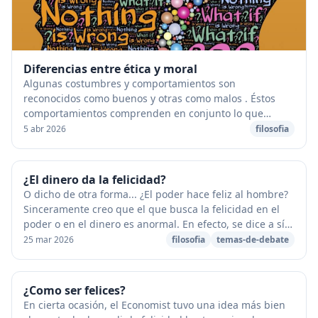
Diferencias entre ética y moral
Algunas costumbres y comportamientos son
reconocidos como buenos y otras como malos . Éstos
comportamientos comprenden en conjunto lo que
llamaríamos "la moralidad". Podría decirse que es la
5 abr 2026
filosofia
suma de n...
¿El dinero da la felicidad?
O dicho de otra forma... ¿El poder hace feliz al hombre?
Sinceramente creo que el que busca la felicidad en el
poder o en el dinero es anormal. En efecto, se dice a sí
mismo: si no tengo autoridad sob...
25 mar 2026
filosofia
temas-de-debate
¿Como ser felices?
En cierta ocasión, el Economist tuvo una idea más bien