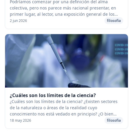
Podrí­amos comenzar por una definición del alma
colectiva, pero nos parece más racional presentar, en
primer lugar, al lector, una exposición general de los
fenómenos correspondiente y escoger entre é...
2 jun 2026
filosofia
¿Cuáles son los límites de la ciencia?
¿Cuáles son los límites de la ciencia? ¿Existen sectores
de la naturaleza o áreas de la realidad cuyo
conocimiento nos está vedado en principio? ¿O bien
puede afirmarse que, por lo menos potencialment...
18 may 2026
filosofia