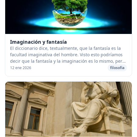
Imaginación y fantasía
El diccionario dice, textualmente, que la fantasía es la
facultad imaginativa del hombre. Visto esto podríamos
decir que la fantasía y la imaginación es lo mismo, pero,
desde mi punto de vista, ambas ...
12 ene 2026
filosofia