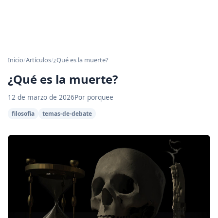
Inicio
/
Artículos
/
¿Qué es la muerte?
¿Qué es la muerte?
12 de marzo de 2026
Por porquee
filosofia
temas-de-debate