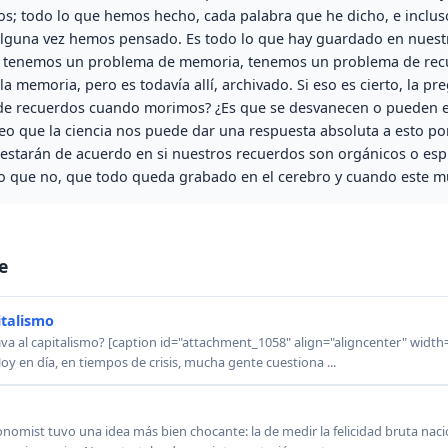
os; todo lo que hemos hecho, cada palabra que he dicho, e inclus
guna vez hemos pensado. Es todo lo que hay guardado en nuestro
no tenemos un problema de memoria, tenemos un problema de rec
 memoria, pero es todavía allí, archivado. Si eso es cierto, la pre
de recuerdos cuando morimos? ¿Es que se desvanecen o pueden ell
reo que la ciencia nos puede dar una respuesta absoluta a esto po
starán de acuerdo en si nuestros recuerdos son orgánicos o espi
 que no, que todo queda grabado en el cerebro y cuando este m
e
italismo
iva al capitalismo? [caption id="attachment_1058" align="aligncenter" width=
oy en día, en tiempos de crisis, mucha gente cuestiona ...
conomist tuvo una idea más bien chocante: la de medir la felicidad bruta naci