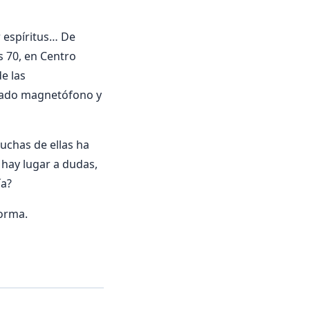
r espíritus… De
s 70, en Centro
e las
ocado magnetófono y
uchas de ellas ha
hay lugar a dudas,
ía?
forma.