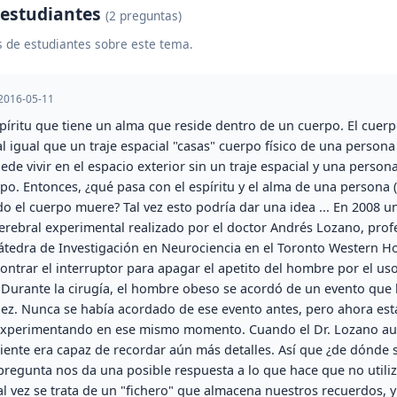
 estudiantes
(2 preguntas)
 de estudiantes sobre este tema.
2016-05-11
íritu que tiene un alma que reside dentro de un cuerpo. El cuerpo
- al igual que un traje espacial "casas" cuerpo físico de una person
e vivir en el espacio exterior sin un traje espacial y una person
erpo. Entonces, ¿qué pasa con el espíritu y el alma de una persona 
o el cuerpo muere? Tal vez esto podría dar una idea ... En 2008 
cerebral experimental realizado por el doctor Andrés Lozano, prof
átedra de Investigación en Neurociencia en el Toronto Western Hos
ntrar el interruptor para apagar el apetito del hombre por el uso
 Durante la cirugía, el hombre obeso se acordó de un evento que 
idez. Nunca se había acordado de ese evento antes, pero ahora e
 experimentando en ese mismo momento. Cuando el Dr. Lozano au
aciente era capaz de recordar aún más detalles. Así que ¿de dónd
 pregunta nos da una posible respuesta a lo que hace que no utili
l vez se trata de un "fichero" que almacena nuestros recuerdos, y