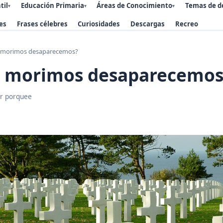
til
Educación Primaria
Áreas de Conocimiento
Temas de d
▾
▾
▾
es
Frases célebres
Curiosidades
Descargas
Recreo
 morimos desaparecemos?
 morimos desaparecemos
r porquee