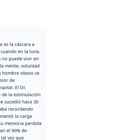
 es la cáscara a
a cuando en la luna.
a no puede vivir en
(la mente, voluntad
un hombre obeso se
esor de
pital. El Dr.
 de la estimulación
le sucedió hace 30
staba recordando
mentó la carga
e su memoria perdida
zan el 90% de
 tal vez que