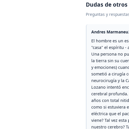
Dudas de otros
Preguntas y respuestas
Andres Marmaneu
El hombre es un esp
"casa" el espíritu 
Una persona no pued
la tierra sin su cu
y emociones) cuand
sometió a cirugía 
neurocirugía y la C
Lozano intentó enco
cerebral profunda.
años con total nit
como si estuviera
eléctrica que el p
viene? Tal vez esta
nuestro cerebro? Ta