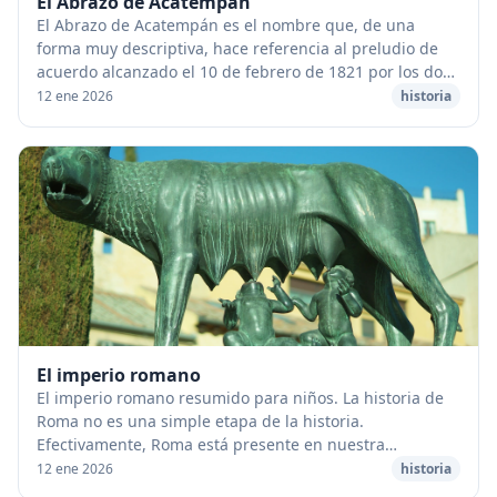
El Abrazo de Acatempán
El Abrazo de Acatempán es el nombre que, de una
forma muy descriptiva, hace referencia al preludio de
acuerdo alcanzado el 10 de febrero de 1821 por los dos
principales luchadores a favor de la indepe...
12 ene 2026
historia
El imperio romano
El imperio romano resumido para niños. La historia de
Roma no es una simple etapa de la historia.
Efectivamente, Roma está presente en nuestra
civilización: nuestras leyes, nuestra lengua, nuestro alf...
12 ene 2026
historia