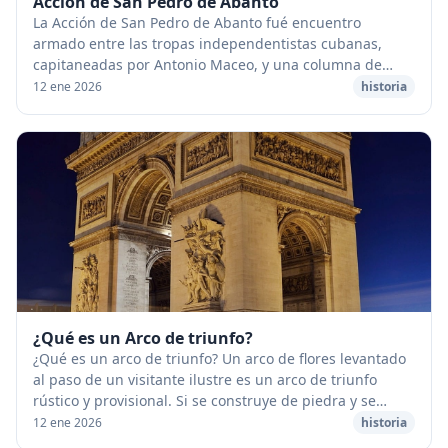
Acción de San Pedro de Abanto
La Acción de San Pedro de Abanto fué encuentro
armado entre las tropas independentistas cubanas,
capitaneadas por Antonio Maceo, y una columna de
soldados españoles mandada por el comandante
12 ene 2026
historia
Cirujeda,...
¿Qué es un Arco de triunfo?
¿Qué es un arco de triunfo? Un arco de flores levantado
al paso de un visitante ilustre es un arco de triunfo
rústico y provisional. Si se construye de piedra y se
adorna con esculturas, es un monumen...
12 ene 2026
historia