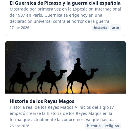
El Guernica de Picasso y la guerra civil española
Mostrado por primera vez en la Exposición Internacional
de 1937 en París, Guernica se erige hoy en una
declaración universal contra el horror de la guerra
moderna. La pintura fue la respuesta del arti...
27 abr 2026
historia
arte
Historia de los Reyes Magos
Historia real de los Reyes Magos A inicios del siglo IV
empezó crearse la historia de los Reyes Magos en la
forma que actualmente la conocemos, ya que hasta
entonces era común que se mencionasen entre...
26 abr 2026
historia
religion