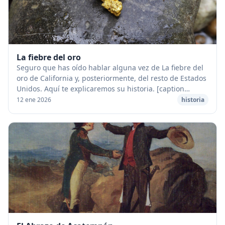
La fiebre del oro
Seguro que has oído hablar alguna vez de La fiebre del
oro de California y, posteriormente, del resto de Estados
Unidos. Aquí te explicaremos su historia. [caption
id="attachment_73988" align="alignce...
12 ene 2026
historia