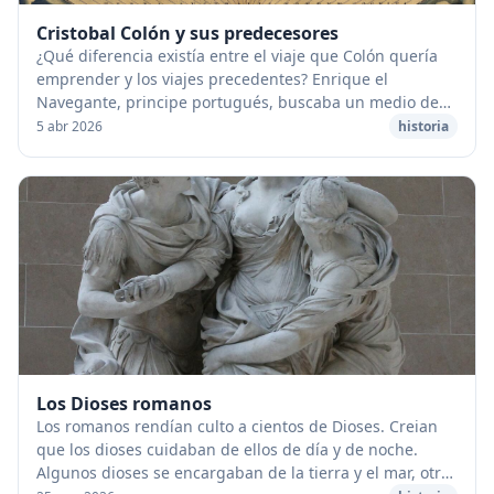
Cristobal Colón y sus predecesores
¿Qué diferencia existía entre el viaje que Colón quería
emprender y los viajes precedentes? Enrique el
Navegante, principe portugués, buscaba un medio de
llegar a Oriente en busca de ciertos productos...
5 abr 2026
historia
Los Dioses romanos
Los romanos rendían culto a cientos de Dioses. Creian
que los dioses cuidaban de ellos de día y de noche.
Algunos dioses se encargaban de la tierra y el mar, otros