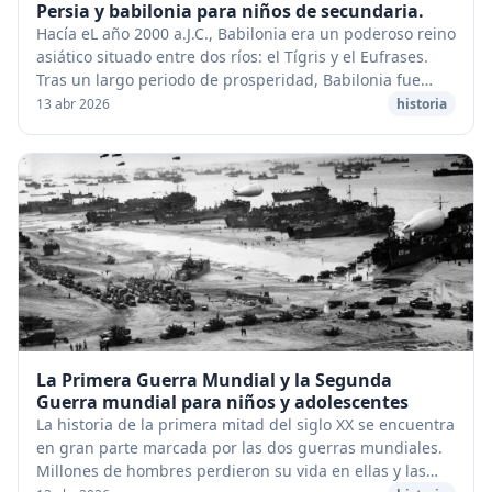
Persia y babilonia para niños de secundaria.
Hacía eL año 2000 a.J.C., Babilonia era un poderoso reino
asiático situado entre dos ríos: el Tígris y el Eufrases.
Tras un largo periodo de prosperidad, Babilonia fue
conquistada por Ciro, rey de los...
13 abr 2026
historia
La Primera Guerra Mundial y la Segunda
Guerra mundial para niños y adolescentes
La historia de la primera mitad del siglo XX se encuentra
en gran parte marcada por las dos guerras mundiales.
Millones de hombres perdieron su vida en ellas y las