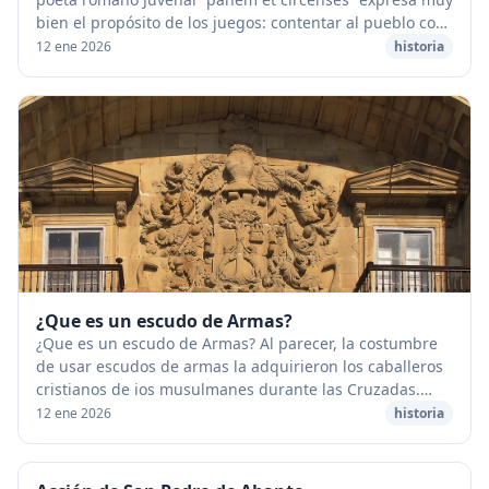
bien el propósito de los juegos: contentar al pueblo con
pan y circo. El anfiteatro: Era un te...
12 ene 2026
historia
¿Que es un escudo de Armas?
¿Que es un escudo de Armas? Al parecer, la costumbre
de usar escudos de armas la adquirieron los caballeros
cristianos de ios musulmanes durante las Cruzadas.
&nbsp; Los señores feudales llevaban en s...
12 ene 2026
historia