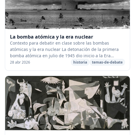
La bomba atómica y la era nuclear
Contexto para debatir en clase sobre las bombas
atómicas y la era nuclear La detonación de la primera
bomba atómica en julio de 1945 dio inicio a la Era
Atómica , una época en la que el miedo a un ata...
28 abr 2026
historia
temas-de-debate