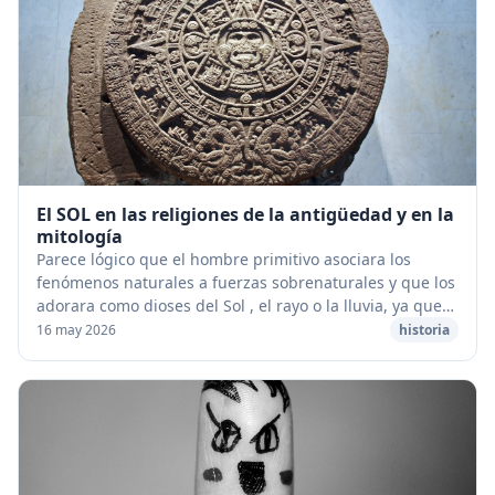
El SOL en las religiones de la antigüedad y en la
mitología
Parece lógico que el hombre primitivo asociara los
fenómenos naturales a fuerzas sobrenaturales y que los
adorara como dioses del Sol , el rayo o la lluvia, ya que
no tenía otra explicación para las c...
16 may 2026
historia