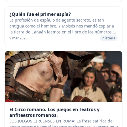
¿Quién fue el primer espía?
La profesión de espía, o de agente secreto, es tan
antigua como el hombre. Y Moisés nos mandó espiar a
la tierra de Canaán leemos en el libro de los números,
en la Biblia, donde se demuestra que el es...
9 mar 2026
historia
El Circo romano. Los juegos en teatros y
anfiteatros romanos.
LOS JUEGOS CIRCENSES EN ROMA: La frase satírica del
poeta romano Juvenal “panem et circenses” expresa muy