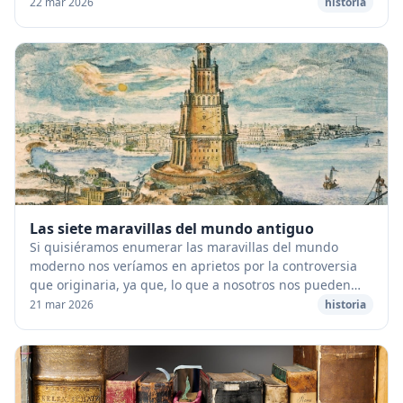
espiral estirada tendría una longitud d...
22 mar 2026
historia
Las siete maravillas del mundo antiguo
Si quisiéramos enumerar las maravillas del mundo
moderno nos veríamos en aprietos por la controversia
que originaria, ya que, lo que a nosotros nos pueden
parecer maravillas, para otros lo pasarían de...
21 mar 2026
historia