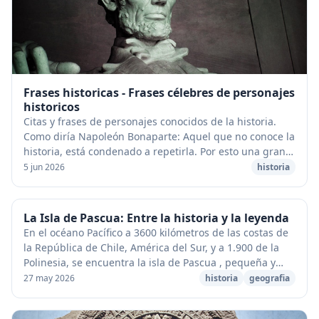
Frases historicas - Frases célebres de personajes
historicos
Citas y frases de personajes conocidos de la historia.
Como diría Napoleón Bonaparte: Aquel que no conoce la
historia, está condenado a repetirla. Por esto una gran
forma de conocer fragmentos importa...
5 jun 2026
historia
La Isla de Pascua: Entre la historia y la leyenda
En el océano Pacífico a 3600 kilómetros de las costas de
la República de Chile, América del Sur, y a 1.900 de la
Polinesia, se encuentra la isla de Pascua , pequeña y
solitaria en la inmensidad de los...
27 may 2026
historia
geografia