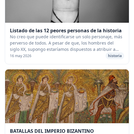
Listado de las 12 peores personas de la historia
No creo que puede identificarse un solo personaje, más
perverso de todos. A pesar de que, los hombres del
siglo XX, supongo estaríamos dispuestos a atribuir a
Hitler semejante título, no debemos olvid...
16 may 2026
historia
BATALLAS DEL IMPERIO BIZANTINO