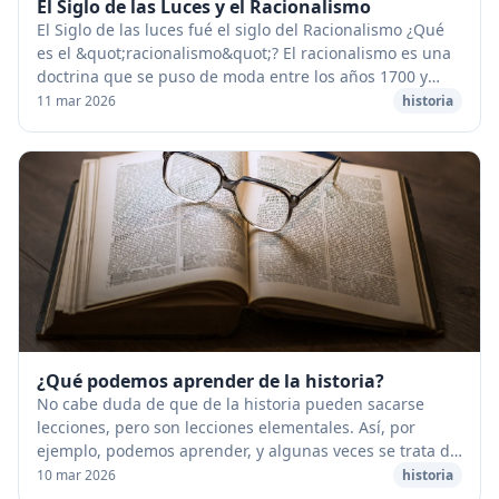
El Siglo de las Luces y el Racionalismo
El Siglo de las luces fué el siglo del Racionalismo ¿Qué
es el &quot;racionalismo&quot;? El racionalismo es una
doctrina que se puso de moda entre los años 1700 y
1800 y que proclamaba que el hombre, ...
11 mar 2026
historia
¿Qué podemos aprender de la historia?
No cabe duda de que de la historia pueden sacarse
lecciones, pero son lecciones elementales. Así, por
ejemplo, podemos aprender, y algunas veces se trata de
una advertencia muy útil, que todos los hom...
10 mar 2026
historia