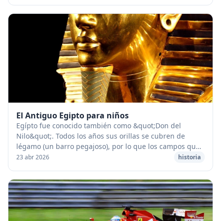
El Antiguo Egipto para niños
Egípto fue conocido también como &quot;Don del
Nilo&quot;. Todos los años sus orillas se cubren de
légamo (un barro pegajoso), por lo que los campos que
se encuentran a ambos lados son muy fértiles. &...
23 abr 2026
historia