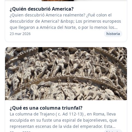
¿Quién descubrió America?
¿Quien descubrió America realmente? ¿Fué colon el
descubridor de America? &nbsp; Los primeros europeos
que llegaron a América del Norte, o por lo menos los
primeros de quienes se tienen pruebas irrefu...
23 mar 2026
historia
¿Qué es una columna triunfal?
La columna de Trajano ( c. Ad 112-13) , en Roma, lleva
esculpida en su fuste una espiral de bajorelieves, que
representan escenas de la vida del emperador. Esta