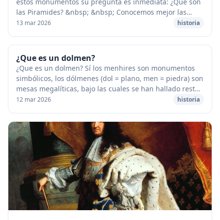
estos monumentos su pregunta es inmediata: ¿Qué son
las Piramides? &nbsp; &nbsp; Conocemos mejor las
costumbres de los antiguos egipcios que su historia...
13 mar 2026
historia
¿Que es un dolmen?
¿Que es un dolmen? Sí los menhires son monumentos
simbólicos, los dólmenes (dol = plano, men = piedra) son
mesas megalíticas, bajo las cuales se han hallado restos
de hombres que vivieron en los tiemp...
12 mar 2026
historia