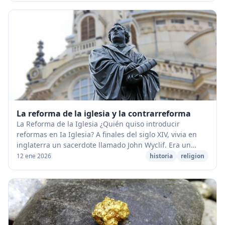
La reforma de la iglesia y la contrarreforma
La Reforma de la Iglesia ¿Quién quiso introducir
reformas en Ia Iglesia? A finales del siglo XIV, vivia en
inglaterra un sacerdote llamado John Wyclif. Era un
sabio y no estaba de acuerdo con los malo...
12 ene 2026
historia
religion