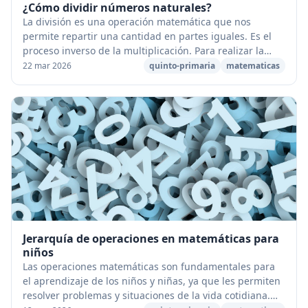
¿Cómo dividir números naturales?
La división es una operación matemática que nos
permite repartir una cantidad en partes iguales. Es el
proceso inverso de la multiplicación. Para realizar la
división de números naturales se puede uti...
22 mar 2026
quinto-primaria
matematicas
Jerarquía de operaciones en matemáticas para
niños
Las operaciones matemáticas son fundamentales para
el aprendizaje de los niños y niñas, ya que les permiten
resolver problemas y situaciones de la vida cotidiana.