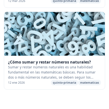
Pero, ¿cómo sabemos en qué orden real...
12 mar 2026
quinto-primaria
matematicas
¿Cómo sumar y restar números naturales?
Sumar y restar números naturales es una habilidad
fundamental en las matemáticas básicas. Para sumar
dos o más números naturales, se deben seguir los
siguientes pasos: Escriba los números naturales qu...
12 ene 2026
quinto-primaria
matematicas