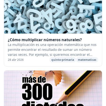
¿Cómo multiplicar números naturales?
La multiplicación es una operación matemática que nos
permite encontrar el resultado de sumar un número
varias veces. Por ejemplo, si queremos encontrar el
resultado de sumar 3+3+3+3+3, podemos hacer ...
28 abr 2026
quinto-primaria
matematicas