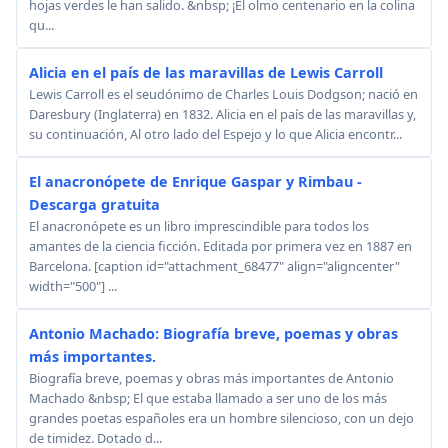
hojas verdes le han salido. &nbsp; ¡El olmo centenario en la colina
qu...
Alicia en el país de las maravillas de Lewis Carroll
Lewis Carroll es el seudónimo de Charles Louis Dodgson; nació en
Daresbury (Inglaterra) en 1832. Alicia en el país de las maravillas y,
su continuación, Al otro lado del Espejo y lo que Alicia encontr...
El anacronópete de Enrique Gaspar y Rimbau -
Descarga gratuita
El anacronópete es un libro imprescindible para todos los
amantes de la ciencia ficción. Editada por primera vez en 1887 en
Barcelona. [caption id="attachment_68477" align="aligncenter"
width="500"] ...
Antonio Machado: Biografía breve, poemas y obras
más importantes.
Biografía breve, poemas y obras más importantes de Antonio
Machado &nbsp; El que estaba llamado a ser uno de los más
grandes poetas españoles era un hombre silencioso, con un dejo
de timidez. Dotado d...