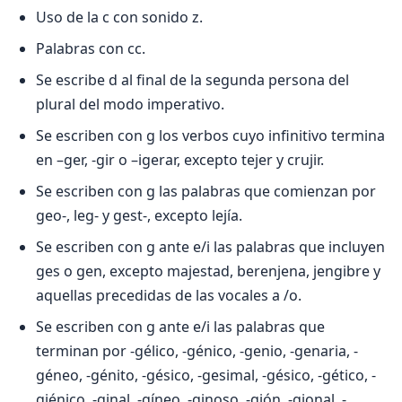
Uso de la c con sonido z.
Palabras con cc.
Se escribe d al final de la segunda persona del
plural del modo imperativo.
Se escriben con g los verbos cuyo infinitivo termina
en –ger, -gir o –igerar, excepto tejer y crujir.
Se escriben con g las palabras que comienzan por
geo-, leg- y gest-, excepto lejía.
Se escriben con g ante e/i las palabras que incluyen
ges o gen, excepto majestad, berenjena, jengibre y
aquellas precedidas de las vocales a /o.
Se escriben con g ante e/i las palabras que
terminan por -gélico, -génico, -genio, -genaria, -
géneo, -génito, -gésico, -gesimal, -gésico, -gético, -
giénico, -ginal, -gíneo, -ginoso, -gión, -gional, -