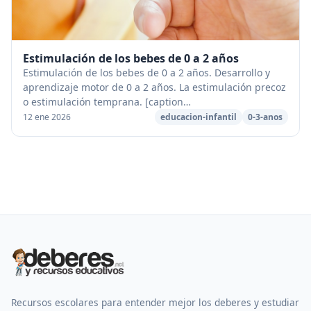
Estimulación de los bebes de 0 a 2 años
Estimulación de los bebes de 0 a 2 años. Desarrollo y
aprendizaje motor de 0 a 2 años. La estimulación precoz
o estimulación temprana. [caption
id="attachment_73403" align="aligncenter" width="680"]
12 ene 2026
educacion-infantil
0-3-anos
E...
Recursos escolares para entender mejor los deberes y estudiar