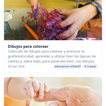
Dibujos para colorear
Colección de dibujos para colorear y practicar la
grafomotricidad, aprender a utilizar bien los lápices de
colores y, sobre todo, para pasárselo bien. Los dibujos
están listos para imprimir en papel, ...
29 mar 2026
educacion-infantil
0-3-anos