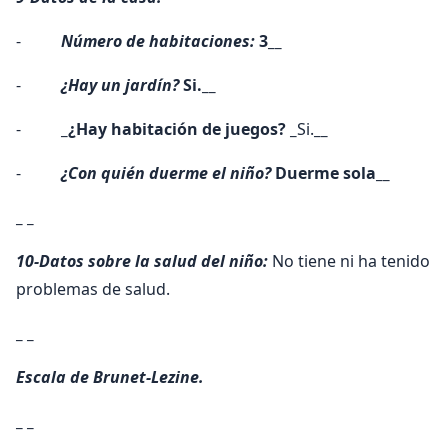
-
Número de habitaciones:
3
__
-
¿Hay un jardín?
Si.
__
-
_¿Hay habitación de juegos? _
Si.
__
-
¿Con quién duerme el niño?
Duerme sola
__
_ _
10-Datos sobre la salud del niño:
No tiene ni ha tenido
problemas de salud.
_ _
Escala de Brunet-Lezine.
_ _