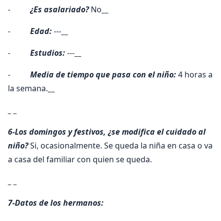
-
¿Es asalariado?
No
__
-
Edad:
---
__
-
Estudios:
---
__
-
Media de tiempo que pasa con el niño:
4 horas a
la semana.
__
_ _
6-Los domingos y festivos, ¿se modifica el cuidado al
niño?
Si, ocasionalmente. Se queda la niña en casa o va
a casa del familiar con quien se queda.
_ _
7-Datos de los hermanos: