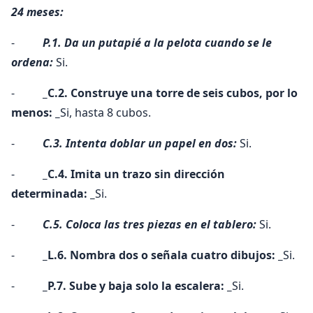
24 meses:
-
P.1. Da un putapié a la pelota cuando se le
ordena:
Si.
-
_C.2. Construye una torre de seis cubos, por lo
menos: _
Si, hasta 8 cubos.
-
C.3. Intenta doblar un papel en dos:
Si.
-
_C.4. Imita un trazo sin dirección
determinada: _
Si.
-
C.5. Coloca las tres piezas en el tablero:
Si.
-
_L.6. Nombra dos o señala cuatro dibujos: _
Si.
-
_P.7. Sube y baja solo la escalera: _
Si.