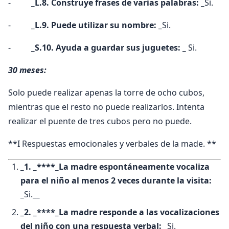
-
_L.8. Construye frases de varias palabras: _
Si.
-
_L.9. Puede utilizar su nombre: _
Si.
-
_S.10. Ayuda a guardar sus juguetes: _
Si.
30 meses:
Solo puede realizar apenas la torre de ocho cubos,
mientras que el resto no puede realizarlos. Intenta
realizar el puente de tres cubos pero no puede.
**I Respuestas emocionales y verbales de la made. **
_1. _****_La madre espontáneamente vocaliza
para el niño al menos 2 veces durante la visita:
_
Si.
__
_2. _****_La madre responde a las vocalizaciones
del niño con una respuesta verbal: _
Si.
__