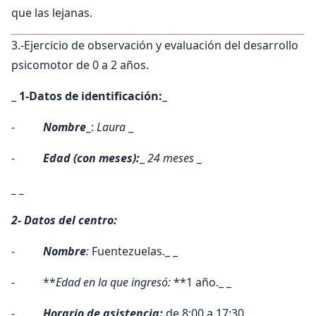
que las lejanas.
3.-Ejercicio de observación y evaluación del desarrollo
psicomotor de 0 a 2 años.
_
1-Datos de identificación:
_
-
Nombre
_:
Laura
_
-
Edad (con meses):
_
24 meses
_
_ _
2- Datos del centro:
-
Nombre
:
Fuentezuelas._ _
- **
Edad en la que ingresó:
**1 año._ _
-
Horario de asistencia:
de 8:00 a 17:30_ _