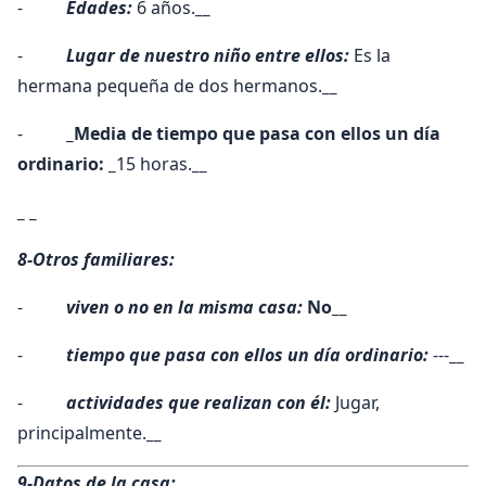
-
Edades:
6 años.
__
-
Lugar de nuestro niño entre ellos:
Es la
hermana pequeña de dos hermanos.
__
-
_Media de tiempo que pasa con ellos un día
ordinario: _
15 horas.
__
_ _
8-Otros familiares:
-
viven o no en la misma casa:
No
__
-
tiempo que pasa con ellos un día ordinario:
---
__
-
actividades que realizan con él:
Jugar,
principalmente.
__
9-Datos de la casa: