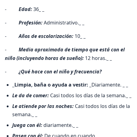
-
Edad:
36
_ _
-
Profesión:
Administrativo.
_ _
-
Años de escolarización:
10
_ _
-
Media aproximada de tiempo que está con el
niño (incluyendo horas de sueño):
12 horas.
_ _
-
¿Qué hace con el niño y frecuencia?
_Limpia, baña o ayuda a vestir: _
Diariamente.
_ _
Le da de comer:
Casi todos los días de la semana.
_ _
Le atiende por las noches:
Casi todos los días de la
semana.
_ _
Juega con él:
diariamente.
_ _
Pasea con él:
De cuando en cuando.
_ _