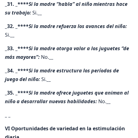
_31. _****
Si la madre “habla” al niño mientras hace
su trabajo:
Si.
__
_32. _****
Si la madre refuerza los avances del niño:
Si.
__
_33. _****
Si la madre otorga valor a los juguetes “de
más mayores”:
No.
__
_34. _****
Si la madre estructura los períodos de
juego del niño:
Si.
__
_35. _****
Si la madre ofrece juguetes que animan al
niño a desarrollar nuevas habilidades:
No.
__
_ _
VI Oportunidades de variedad en la estimulación
diaria.