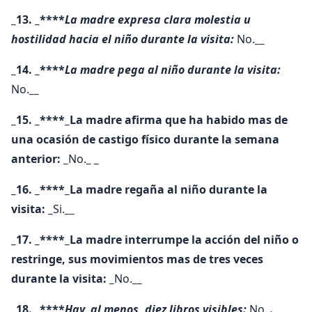
_13. _****
La madre expresa clara molestia u
hostilidad hacia el niño durante la visita:
No.
__
_14. _****
La madre pega al niño durante la visita:
No.
__
_15. _****_La madre afirma que ha habido mas de
una ocasión de castigo físico durante la semana
anterior: _
No.
_ _
_16. _****_La madre regaña al niño durante la
visita: _
Si.
__
_17. _****_La madre interrumpe la acción del niño o
restringe, sus movimientos mas de tres veces
durante la visita: _
No.
__
_18. _****
Hay, al menos, diez libros visibles:
No
_. _