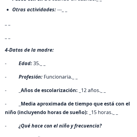
Otras actividades:
---
_ _
_ _
_ _
4-Datos de la madre:
-
Edad:
35.
_ _
-
Profesión:
Funcionaria.
_ _
-
_Años de escolarización: _
12 años.
_ _
-
_Media aproximada de tiempo que está con el
niño (incluyendo horas de sueño): _
15 horas.
_ _
-
¿Qué hace con el niño y frecuencia?