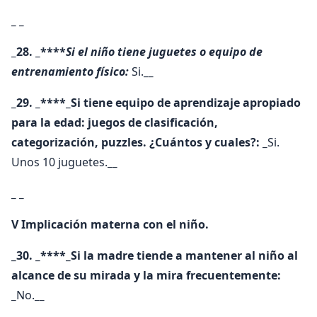
_ _
_28. _****
Si el niño tiene juguetes o equipo de
entrenamiento físico:
Si.
__
_29. _****_Si tiene equipo de aprendizaje apropiado
para la edad: juegos de clasificación,
categorización, puzzles. ¿Cuántos y cuales?: _
Si.
Unos 10 juguetes.
__
_ _
V Implicación materna con el niño.
_30. _****_Si la madre tiende a mantener al niño al
alcance de su mirada y la mira frecuentemente:
_
No.
__