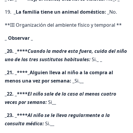
19.
_La familia tiene un animal doméstico: _
No.
**III Organización del ambiente físico y temporal **
_ Observar _
_20. _****
Cuando la madre esta fuera, cuida del niño
uno de los tres sustitutos habituales:
Si.
_ _
_21. _****_Alguien lleva al niño a la compra al
menos una vez por semana: _
Si.
__
_22. _****
El niño sale de la casa al menos cuatro
veces por semana:
Si
__
_23. _****
Al niño se le lleva regularmente a la
consulta médica:
Si.
__