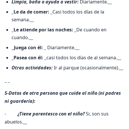
Limpia, baña o ayuda a vestir:
Diariamente.
__
_Le da de comer: _
Casi todos los días de la
semana.
__
_Le atiende por las noches: _
De cuando en
cuando.
__
_Juega con él: _
Diariamente.
__
_Pasea con él: _
casi todos los días de al semana.
__
Otras actividades:
Ir al parque (ocasionalmente).
__
_ _
5-Datos de otra persona que cuide al niño (ni padres
ni guardería):
-
¿Tiene parentesco con el niño?
Si, son sus
abuelos.
__