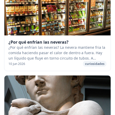
¿Por qué enfrían las neveras?
¿Por qué enfrían las neveras? La nevera mantiene fria la
comida haciendo pasar el calor de dentro a fuera. Hay
un líquido que fluye en torno circuito de tubos. A
medida que fluye el calor cambia el es...
10 jun 2026
curiosidades