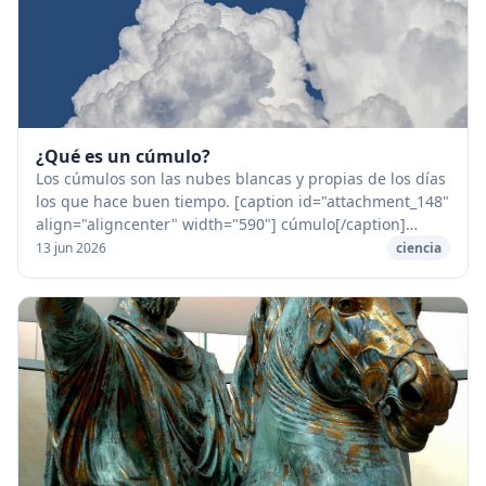
¿Qué es un cúmulo?
Los cúmulos son las nubes blancas y propias de los días
los que hace buen tiempo. [caption id="attachment_148"
align="aligncenter" width="590"] cúmulo[/caption]
Flotan en el cielo azul. Son muy distin...
13 jun 2026
ciencia