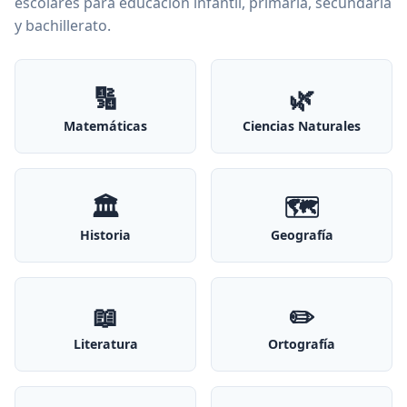
escolares para educación infantil, primaria, secundaria
y bachillerato.
🔢
🌿
Matemáticas
Ciencias Naturales
🏛️
🗺️
Historia
Geografía
📖
✏️
Literatura
Ortografía