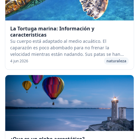
La Tortuga marina: Información y
características
Su cuerpo está adaptado al medio acuático. El
caparazón es poco abombado para no frenar la
velocidad mientras están nadando. Sus patas se han
transformado en aletas que casi no les permiten andar
4 jun 2026
naturaleza
en t...