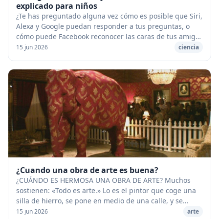
explicado para niños
¿Te has preguntado alguna vez cómo es posible que Siri,
Alexa y Google puedan responder a tus preguntas, o
cómo puede Facebook reconocer las caras de tus amigos
en las fotos que subes? ¡La respuesta a...
15 jun 2026
ciencia
¿Cuando una obra de arte es buena?
¿CUÁNDO ES HERMOSA UNA OBRA DE ARTE? Muchos
sostienen: «Todo es arte.» Lo es el pintor que coge una
silla de hierro, se pone en medio de una calle, y se
coloca un cartel que dice: «Miradme, con esto b...
15 jun 2026
arte