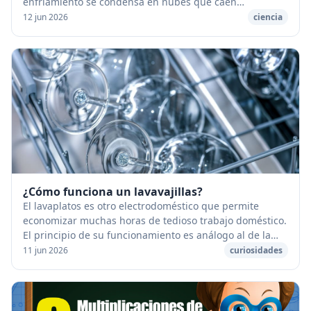
enfriamiento se condensa en nubes que caen
seguidamente en forma de gotas de lluvia. [caption
12 jun 2026
ciencia
id="...
¿Cómo funciona un lavavajillas?
El lavaplatos es otro electrodoméstico que permite
economizar muchas horas de tedioso trabajo doméstico.
El principio de su funcionamiento es análogo al de la
máquina de la lavadora. [caption id="atta...
11 jun 2026
curiosidades