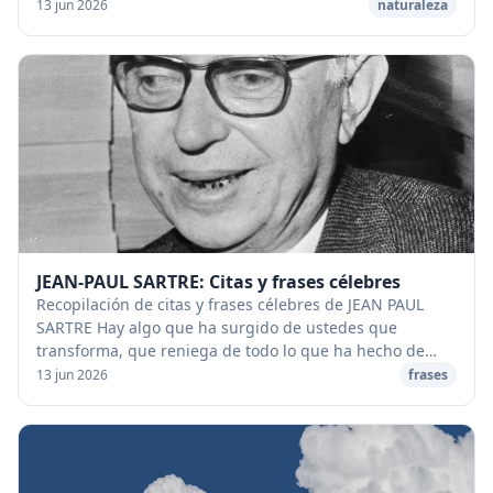
aumentar su velocidad. [caption id="at...
13 jun 2026
naturaleza
JEAN-PAUL SARTRE: Citas y frases célebres
Recopilación de citas y frases célebres de JEAN PAUL
SARTRE Hay algo que ha surgido de ustedes que
transforma, que reniega de todo lo que ha hecho de
nuestra sociedad lo que es: se trata de lo que lla...
13 jun 2026
frases