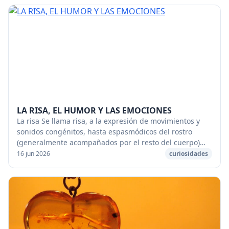
LA RISA, EL HUMOR Y LAS EMOCIONES
La risa Se llama risa, a la expresión de movimientos y
sonidos congénitos, hasta espasmódicos del rostro
(generalmente acompañados por el resto del cuerpo)
del ser humano, que son provocados por (o de...
16 jun 2026
curiosidades