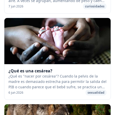
aire. A veces se agrupan, aumentando de peso y caen
en forma de lluvia. [caption id="attach...
7 jun 2026
curiosidades
¿Qué es una cesárea?
¿Qué es "nacer por cesárea"? Cuando la pelvis de la
madre es demasiado estrecha para permitir la salida del
PIB o cuando parece que el bebé sufre, se practica una
cesárea. Esta es una operación quirúr...
6 jun 2026
sexualidad