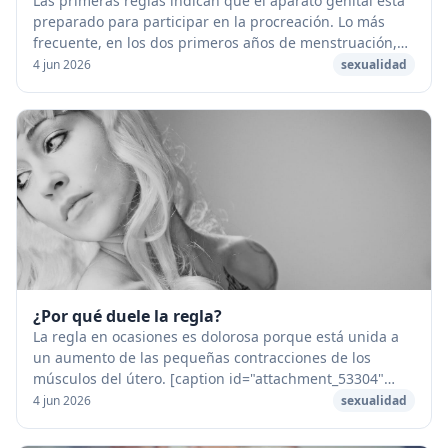
Las primeras reglas indican que el aparato genital está
preparado para participar en la procreación. Lo más
frecuente, en los dos primeros años de menstruación,
es que no vengan acompañadas de la emis...
4 jun 2026
sexualidad
¿Por qué duele la regla?
La regla en ocasiones es dolorosa porque está unida a
un aumento de las pequeñas contracciones de los
músculos del útero. [caption id="attachment_53304"
align="aligncenter" width="1280"] Por que duele...
4 jun 2026
sexualidad