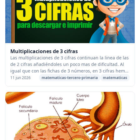
Multiplicaciones de 3 cifras
Las multiplicaciones de 3 cifras continuan la linea de las
de 2 cifras añadiéndoles un poco mas de dificultad. Al
igual que con las fichas de 3 números, en 3 cifras hemos
preparado multitud de fichas ...
11 jun 2026
matematicas-tercero-primaria
matematicas