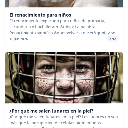
El renacimiento para niños
El renacimiento explicado para niños de primaria,
secundaria y bachillerato. &nbsp; La palabra
Renacimiento significa &quot;volver a nacer&quot; y se
aplica al movimiento intelectual que tanta inﬂuenc...
10 jun 2026
arte
¿Por qué me salen lunares en la piel?
¿Por qué me salen lunares en la piel? Los lunares no son
más que la agrupación de células pigmentadas