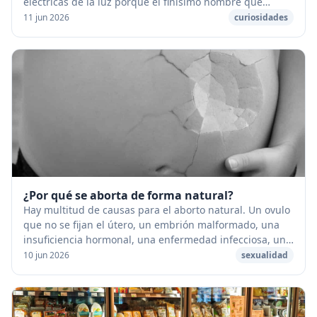
eléctricas de la luz porque el finísimo nombre que
tienen dentro, llamado filamento, se calienta...
11 jun 2026
curiosidades
¿Por qué se aborta de forma natural?
Hay multitud de causas para el aborto natural. Un ovulo
que no se fijan el útero, un embrión malformado, una
insuficiencia hormonal, una enfermedad infecciosa, un
choque físico o psíquico importante q...
10 jun 2026
sexualidad