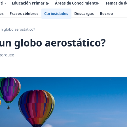
til
Educación Primaria
Áreas de Conocimiento
Temas de d
▾
▾
▾
es
Frases célebres
Curiosidades
Descargas
Recreo
n globo aerostático?
un globo aerostático?
porquee