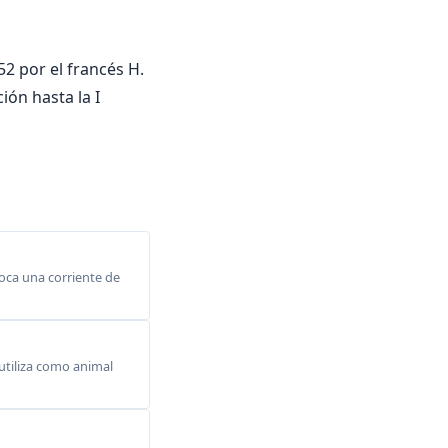
52 por el francés H.
ón hasta la I
voca una corriente de
 utiliza como animal