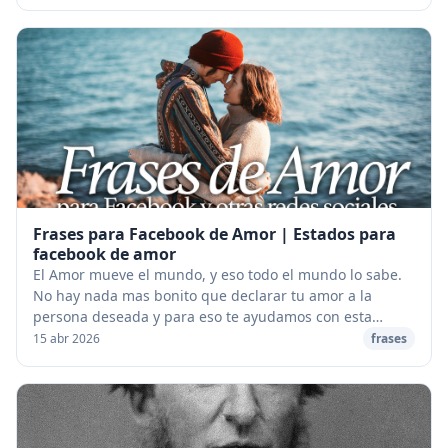
Frases para Facebook de Amor | Estados para
facebook de amor
El Amor mueve el mundo, y eso todo el mundo lo sabe.
No hay nada mas bonito que declarar tu amor a la
persona deseada y para eso te ayudamos con esta
recopilacion de más de 1200 frases para facebook d...
15 abr 2026
frases