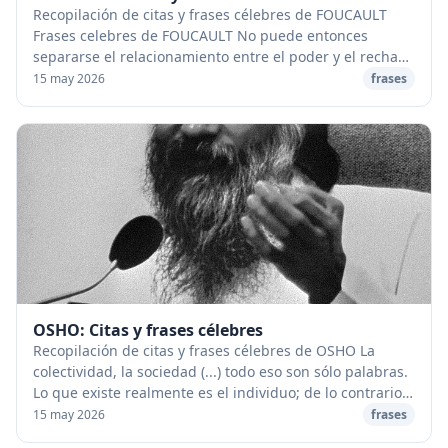
Recopilación de citas y frases célebres de FOUCAULT
Frases celebres de FOUCAULT No puede entonces
separarse el relacionamiento entre el poder y el rechazo
de la libertad a someterse. El problema cruci...
15 may 2026
frases
OSHO: Citas y frases célebres
Recopilación de citas y frases célebres de OSHO La
colectividad, la sociedad (...) todo eso son sólo palabras.
Lo que existe realmente es el individuo; de lo contrario,
habrá un problema (...) La cole...
15 may 2026
frases