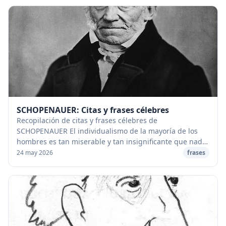
SCHOPENAUER: Citas y frases célebres
Recopilación de citas y frases célebres de
SCHOPENAUER El individualismo de la mayoría de los
hombres es tan miserable y tan insignificante que nada
pierden con la muerte. ARTHUR SCHOPENAUER
24 may 2026
frases
Pensando ...