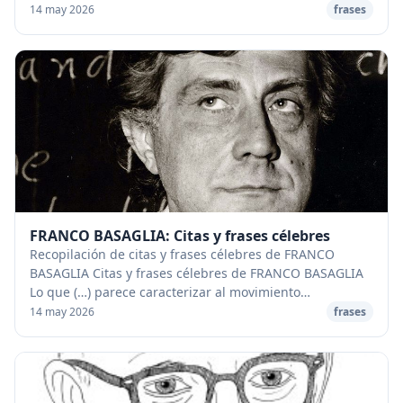
la filosofía occidental de tod...
14 may 2026
frases
FRANCO BASAGLIA: Citas y frases célebres
Recopilación de citas y frases célebres de FRANCO
BASAGLIA Citas y frases célebres de FRANCO BASAGLIA
Lo que (…) parece caracterizar al movimiento
antipsiquiátrico y, más aún, al movimiento anti-insti...
14 may 2026
frases