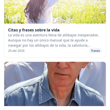
Citas y frases sobre la vida
La vida es una aventura llena de altibajos inesperados.
Aunque no hay un único manual que te ayude a
navegar por los altibajos de la vida, la sabiduría
transmitida a través de los años seguro que ayud...
29 abr 2026
frases