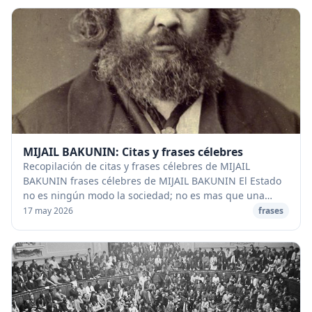
MIJAIL BAKUNIN: Citas y frases célebres
Recopilación de citas y frases célebres de MIJAIL
BAKUNIN frases célebres de MIJAIL BAKUNIN El Estado
no es ningún modo la sociedad; no es mas que una
forma histórica tan brutal como abstracta. Ha nac...
17 may 2026
frases