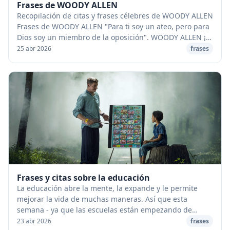
Frases de WOODY ALLEN
Recopilación de citas y frases célebres de WOODY ALLEN
Frases de WOODY ALLEN "Para ti soy un ateo, pero para
Dios soy un miembro de la oposición". WOODY ALLEN ¡Si
solo Dios me hiciera una simple señal...
25 abr 2026
frases
Frases y citas sobre la educación
La educación abre la mente, la expande y le permite
mejorar la vida de muchas maneras. Así que esta
semana - ya que las escuelas están empezando de
nuevo - me gustaría compartir las citas más motivado...
23 abr 2026
frases