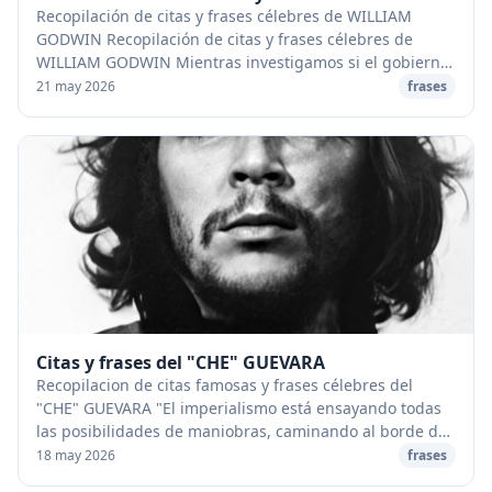
Recopilación de citas y frases célebres de WILLIAM
GODWIN Recopilación de citas y frases célebres de
WILLIAM GODWIN Mientras investigamos si el gobierno
puede mejorar, seria bueno pensar en sus efecto...
21 may 2026
frases
Citas y frases del "CHE" GUEVARA
Recopilacion de citas famosas y frases célebres del
"CHE" GUEVARA "El imperialismo está ensayando todas
las posibilidades de maniobras, caminando al borde de
una guerra mundial, guerra con la que sell...
18 may 2026
frases