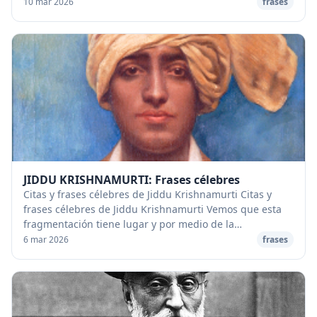
motivar a jóvenes y adultos en todos lo...
10 mar 2026
frases
JIDDU KRISHNAMURTI: Frases célebres
Citas y frases célebres de Jiddu Krishnamurti Citas y
frases célebres de Jiddu Krishnamurti Vemos que esta
fragmentación tiene lugar y por medio de la
observación, al pensar con claridad, sabemos tamb...
6 mar 2026
frases