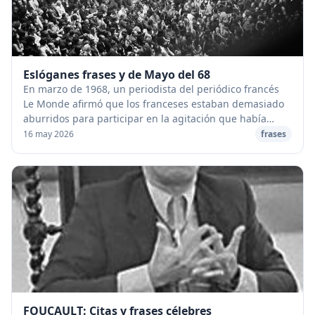
Eslóganes frases y de Mayo del 68
En marzo de 1968, un periodista del periódico francés
Le Monde afirmó que los franceses estaban demasiado
aburridos para participar en la agitación que había
comenzado a arrasar otros países ese año. ...
16 may 2026
frases
FOUCAULT: Citas y frases célebres