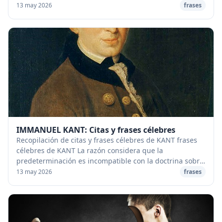
cree de sí mismo. Y sólo así se hace la cre...
13 may 2026
frases
IMMANUEL KANT: Citas y frases célebres
Recopilación de citas y frases célebres de KANT frases
célebres de KANT La razón considera que la
predeterminación es incompatible con la doctrina sobre
la libertad, sobre la responsabilidad por el co...
13 may 2026
frases