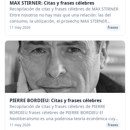
MAX STIRNER: Citas y frases célebres
Recopilación de citas y frases célebres de MAX STIRNER
Entre nosotros no hay mas que una relación: las del
consumo, la utilización, el provecho MAX STIRNER
Cuando la revolución consignó la igualdad fr...
11 may 2026
frases
PIERRE BORDIEU: Citas y frases célebres
Recopilación de citas y frases célebres de PIERRE
BORDIEU frases célebres de PIERRE BORDIEU El
Neoliberalismo es una poderosa teoría económica cuya
estricta fuerza simbólica, combinada con el efecto d...
11 may 2026
frases