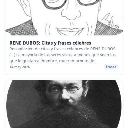
RENE DUBOS: Citas y frases célebres
Recopilación de citas y frases célebres de RENE DUBOS
(...) La mayoría de los seres vivos, a menos que sean los
que le gustan al hombre, mueren pronto de
enfermedad o inanición si se les separa de otr...
14 may 2026
frases