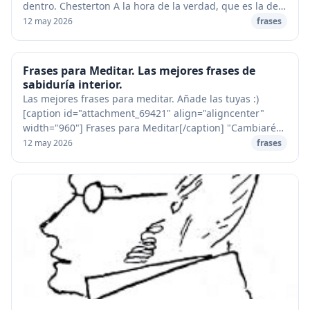
dentro. Chesterton A la hora de la verdad, que es la de
buscarse a sí mismo en lo objetiv...
12 may 2026
frases
Frases para Meditar. Las mejores frases de
sabiduría interior.
Las mejores frases para meditar. Añade las tuyas :)
[caption id="attachment_69421" align="aligncenter"
width="960"] Frases para Meditar[/caption] "Cambiaré
de opinión tantas veces y tan a menudo como ...
12 may 2026
frases