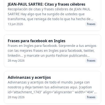
JEAN-PAUL SARTRE: Citas y frases célebres
Recopilación de citas y frases célebres de JEAN PAUL
SARTRE Hay algo que ha surgido de ustedes que
transforma, que reniega de todo lo que ha hecho de
nuestra sociedad lo que es: se trata de lo que lla...
13 jun 2026
frases
Frases para facebook en Ingles
Frases en Ingles para facebook. Sorprende a tus amigos
con las mejores frases en Ingles para facebook, twitter,
linkedin... y marcate un punto Fashion publicando
frases en ingles en tu muro de faceboo...
28 may 2026
frases
Adivinanzas y acertijos
Adivinanzas y acertijos de todo el mundo. Juega con
nosotros y deja tamien tus adivinanzas aqui. [caption
id="attachment_1743" align="aligncenter" width="404"
caption="Adivinanzas y acertijos"][/capti...
28 may 2026
frases