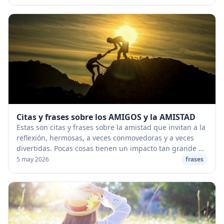
Citas y frases sobre los AMIGOS y la AMISTAD
Estas son citas y frases sobre la amistad que invitan a la
reflexión, hermosas, a veces conmovedoras y a veces
divertidas. Pocas cosas tienen un impacto tan grande en
la felicidad y el disfrute, la pr...
5 may 2026
frases