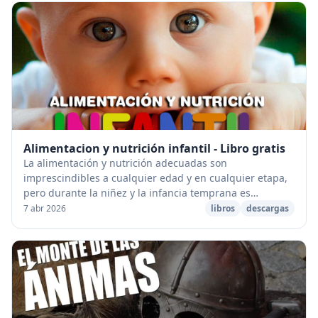
Alimentacion y nutrición infantil - Libro gratis
La alimentación y nutrición adecuadas son
imprescindibles a cualquier edad y en cualquier etapa,
pero durante la niñez y la infancia temprana es
fundamental para el desarrollo del potencial humano
7 abr 2026
libros
descargas
com...