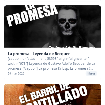
La promesa - Leyenda de Becquer
[caption id="attachment_53598" align="aligncenter"
width="678"] Leyenda de Gustavo Adolfo Becquer de La
promesa [/caption] La promesa &nbsp; La promesa I
Margarita lloraba con el rostro oculto entre l...
29 mar 2026
libros