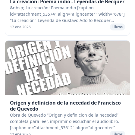
La creación: Poema indio - Leyendas de Becquer
&nbsp; La creación: Poema indio [caption
id="attachment_53574" align="aligncenter" width="678"]
"La creación" Leyenda de Gustavo Adolfo Becquer
[/caption] I Los aéreos picos del Himalaya se coronan
12 ene 2026
libros
de...
Origen y definicion de la necedad de Francisco
de Quevedo
Obra de Quevedo “Origen y definicion de la necedad”
completa para leer, imprimir o escuchar el audiolibro.
[caption id="attachment_53612" align="aligncenter"
width="678"] Obra de Quevedo “Origen y defi...
12 ene 2026
libros