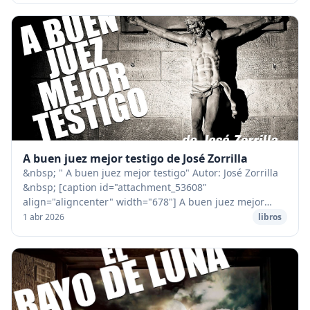
A buen juez mejor testigo de José Zorrilla
&nbsp; " A buen juez mejor testigo" Autor: José Zorrilla
&nbsp; [caption id="attachment_53608"
align="aligncenter" width="678"] A buen juez mejor
testigo de José Zorilla[/caption] &nbsp; I Entre pardo...
1 abr 2026
libros