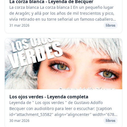
La corza blanca - Leyenda de Becquer
La corza blanca La corza blanca I En un pequeño lugar
de Aragón; y allá por los años de mil trescientos y pico,
vivía retirado en su torre señorial un famoso caballero
llamado don Dionís, el cual desp...
31 mar 2026
libros
Los ojos verdes - Leyenda completa
Leyenda de " Los ojos verdes " de Gustavo Adolfo
Becquer con audiolibro para leer o escuchar: [caption
id="attachment_53582" align="aligncenter" width="678"]
Leyenda de "Los ojos verdes" de Gustavo Ad...
30 mar 2026
libros