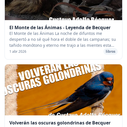
El Monte de las Ánimas - Leyenda de Becquer
El Monte de las Ánimas La noche de difuntos me
despertó a no sé qué hora el doble de las campanas; su
tañido monótono y eterno me trajo a las mientes esta
tradición que oí hace poco en Soria. Intenté ...
1 abr 2026
libros
Volverán las oscuras golondrinas de Becquer