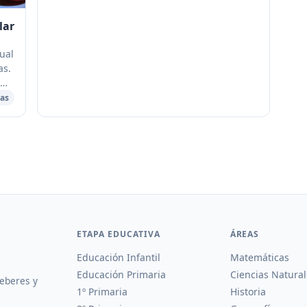
lar
ual
as.
bs,
as
ETAPA EDUCATIVA
ÁREAS
Educación Infantil
Matemáticas
Educación Primaria
Ciencias Natural
deberes y
1º Primaria
Historia