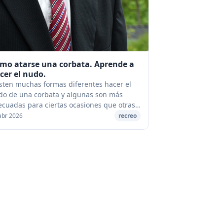
mo atarse una corbata. Aprende a
cer el nudo.
sten muchas formas diferentes hacer el
do de una corbata y algunas son más
cuadas para ciertas ocasiones que otras.
rse la corbata no es complicado se sabes
abr 2026
recreo
o. A continuación, te present...