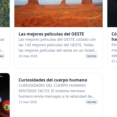
Las mejores peliculas del OESTE
Có
ha
tar
Las mejores peliculas del OESTE Listado con
Exi
las 120 mejores peliculas del OESTE. Todas
nu
r
las mejores películas del oeste en un listado.
ade
[caption id="attachment_25035"
reo
26 may 2026
recreo
Ata
align="aligncenter" width="640"] Me...
27 
com
Curiosidades del cuerpo humano
CURIOSIDADES DEL CUERPO HUMANO
SENTIDOS TACTO: El sistema nervioso
humano envía mensajes a la velocidad de
288 kilómetros por hora. OLFATO: La nariz
12 mar 2026
recreo
huele empleando una serie de células
cubiertas de p...