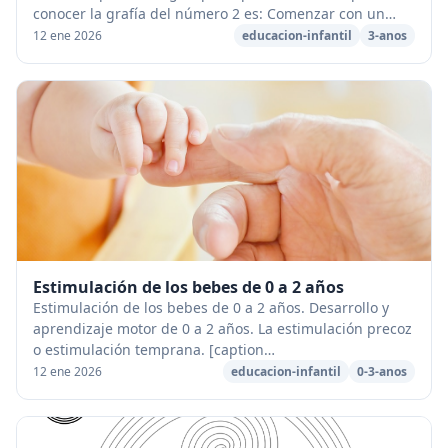
conocer la grafía del número 2 es: Comenzar con un
puntito a la izquierda a uno a la misma a...
12 ene 2026
educacion-infantil
3-anos
Estimulación de los bebes de 0 a 2 años
Estimulación de los bebes de 0 a 2 años. Desarrollo y
aprendizaje motor de 0 a 2 años. La estimulación precoz
o estimulación temprana. [caption
id="attachment_73403" align="aligncenter" width="680"]
12 ene 2026
educacion-infantil
0-3-anos
E...