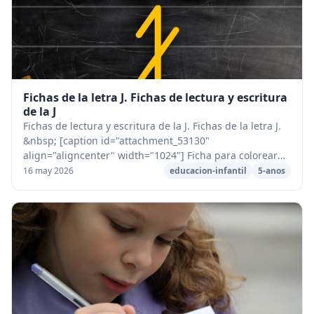
Fichas de la letra J. Fichas de lectura y escritura
de la J
Fichas de lectura y escritura de la J. Fichas de la letra J.
&nbsp; [caption id="attachment_53130"
align="aligncenter" width="1024"] Ficha para colorear
de la letra J[/caption] [caption id="attachment...
16 may 2026
educacion-infantil
5-anos