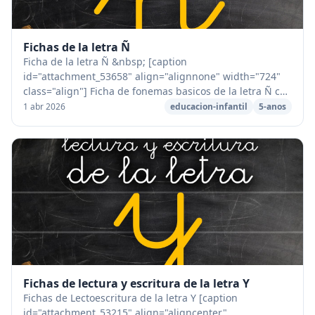
Fichas de la letra Ñ
Ficha de la letra Ñ &nbsp; [caption
id="attachment_53658" align="alignnone" width="724"
class="align"] Ficha de fonemas basicos de la letra Ñ con
PAUTA Montessori[/caption] [caption id="attachment_5...
1 abr 2026
educacion-infantil
5-anos
Fichas de lectura y escritura de la letra Y
Fichas de Lectoescritura de la letra Y [caption
id="attachment_53215" align="aligncenter"