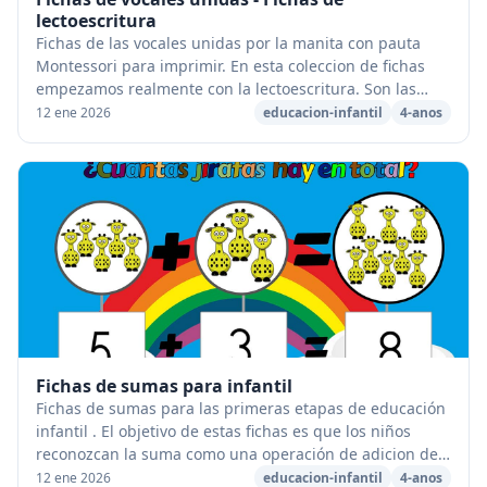
lectoescritura
Fichas de las vocales unidas por la manita con pauta
Montessori para imprimir. En esta coleccion de fichas
empezamos realmente con la lectoescritura. Son las
fichas de iniciacion a la lectoescritura. ...
12 ene 2026
educacion-infantil
4-anos
Fichas de sumas para infantil
Fichas de sumas para las primeras etapas de educación
infantil . El objetivo de estas fichas es que los niños
reconozcan la suma como una operación de adicion de
elementos, que relacionen de concepto ...
12 ene 2026
educacion-infantil
4-anos