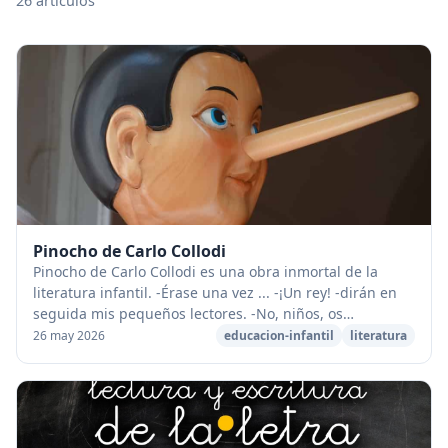
26 artículos
Pinocho de Carlo Collodi
Pinocho de Carlo Collodi es una obra inmortal de la
literatura infantil. -Érase una vez ... -¡Un rey! -dirán en
seguida mis pe­queños lectores. -No, niños, os
equivocáis. Érase una vez un pedazo de ma...
26 may 2026
educacion-infantil
literatura