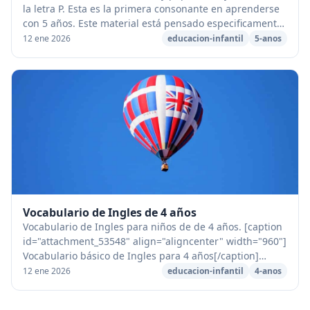
la letra P. Esta es la primera consonante en aprenderse
con 5 años. Este material está pensado especificamente
para los procesos de grafomot...
12 ene 2026
educacion-infantil
5-anos
Vocabulario de Ingles de 4 años
Vocabulario de Ingles para niños de de 4 años. [caption
id="attachment_53548" align="aligncenter" width="960"]
Vocabulario básico de Ingles para 4 años[/caption]
PRIMER TRIMESTRE CONTENIDOS DE INGLÉS ...
12 ene 2026
educacion-infantil
4-anos