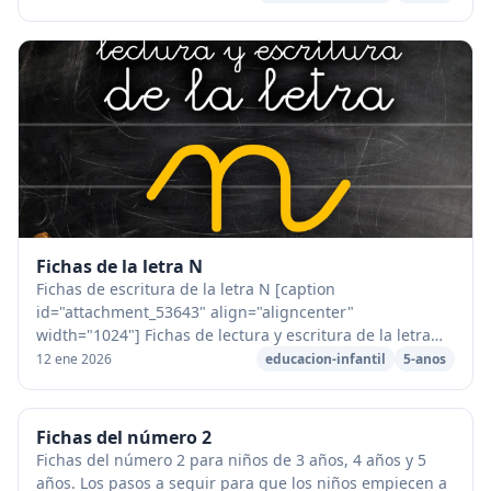
Fichas de la letra N
Fichas de escritura de la letra N [caption
id="attachment_53643" align="aligncenter"
width="1024"] Fichas de lectura y escritura de la letra
N[/caption] [caption id="attachment_53202"
12 ene 2026
educacion-infantil
5-anos
align="aligncent...
Fichas del número 2
Fichas del número 2 para niños de 3 años, 4 años y 5
años. Los pasos a seguir para que los niños empiecen a