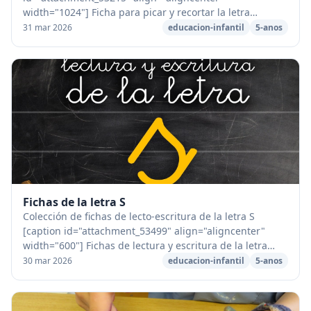
width="1024"] Ficha para picar y recortar la letra
Y[/caption] [caption id="attachment_53148"
31 mar 2026
educacion-infantil
5-anos
align="aligncent...
Fichas de la letra S
Colección de fichas de lecto-escritura de la letra S
[caption id="attachment_53499" align="aligncenter"
width="600"] Fichas de lectura y escritura de la letra
S[/caption] Ficha de lectura de palabras ...
30 mar 2026
educacion-infantil
5-anos