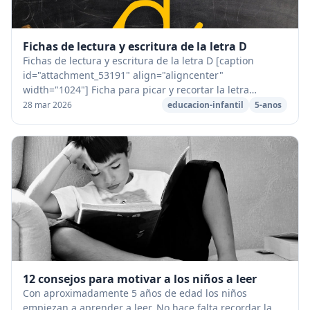
Fichas de lectura y escritura de la letra D
Fichas de lectura y escritura de la letra D [caption
id="attachment_53191" align="aligncenter"
width="1024"] Ficha para picar y recortar la letra
D[/caption] [caption id="attachment_53124" align="alig...
28 mar 2026
educacion-infantil
5-anos
12 consejos para motivar a los niños a leer
Con aproximadamente 5 años de edad los niños
empiezan a aprender a leer. No hace falta recordar la