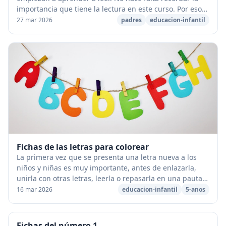
importancia que tiene la lectura en este curso. Por eso
es esencial que "todos los días" practiquéis ...
27 mar 2026
padres
educacion-infantil
Fichas de las letras para colorear
La primera vez que se presenta una letra nueva a los
niños y niñas es muy importante, antes de enlazarla,
unirla con otras letras, leerla o repasarla en una pauta
montssori o cuadricula, que conozcan ...
16 mar 2026
educacion-infantil
5-anos
Fichas del número 1