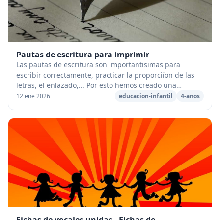
Pautas de escritura para imprimir
Las pautas de escritura son importantisimas para
escribir correctamente, practicar la proporciíon de las
letras, el enlazado,... Por esto hemos creado una
clección de fichas en PDF para imprimir con l...
12 ene 2026
educacion-infantil
4-anos
Fichas de vocales unidas - Fichas de