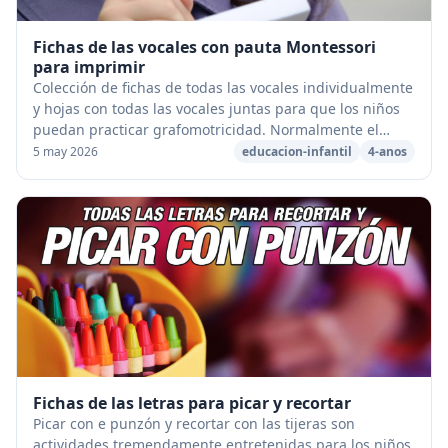
Fichas de las vocales con pauta Montessori
para imprimir
Colección de fichas de todas las vocales individualmente
y hojas con todas las vocales juntas para que los niños
puedan practicar grafomotricidad. Normalmente el
orden de aprendizaje que suelen llevar...
5 may 2026
educacion-infantil
4-anos
Fichas de las letras para picar y recortar
Picar con e punzón y recortar con las tijeras son
actividades tremendamente entretenidas para los niños.