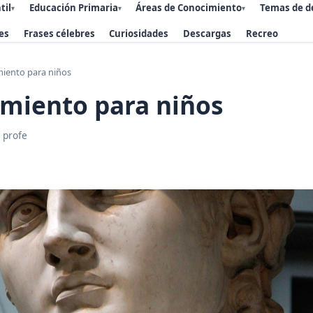
til
Educación Primaria
Áreas de Conocimiento
Temas de d
▾
▾
▾
es
Frases célebres
Curiosidades
Descargas
Recreo
miento para niños
imiento para niños
 profe