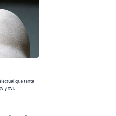
electual que tanta
XV y XVl.