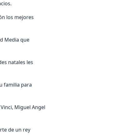
cios.
ón los mejores
dad Media que
es natales les
u familia para
Vinci, Miguel Angel
orte de un rey