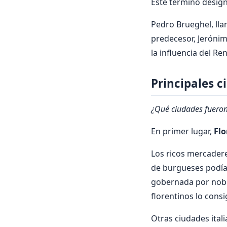
Este término designa
Pedro Brueghel, lla
predecesor, Jerónim
la influencia del R
Principales c
¿Qué ciudades fueron 
En primer lugar,
Flo
Los ricos mercadere
de burgueses podía
gobernada por noble
florentinos lo consi
Otras ciudades ital