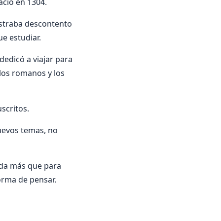
ació en 1304.
ostraba descontento
e estudiar.
dedicó a viajar para
los romanos y los
scritos.
uevos temas, no
ada más que para
orma de pensar.