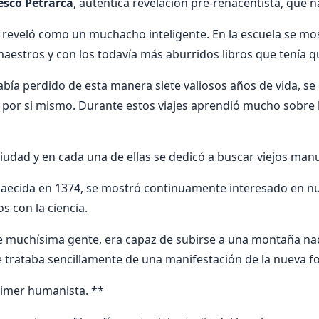
esco Petrarca
, auténtica revelación pre-renacentista, que n
reveló como un muchacho inteligente. En la escuela se m
aestros y con los todavía más aburridos libros que tenía qu
ía perdido de esta manera siete valiosos años de vida, se 
 por si mismo. Durante estos viajes aprendió mucho sobre 
ciudad y en cada una de ellas se dedicó a buscar viejos manu
caecida en 1374, se mostró continuamente interesado en n
s con la ciencia.
de muchísima gente, era capaz de subirse a una montaña n
se trataba sencillamente de una manifestación de la nueva f
rimer humanista. **