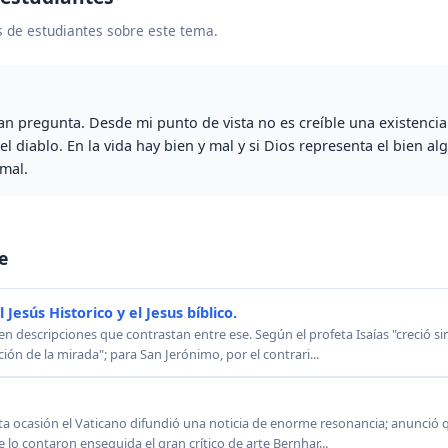
 de estudiantes sobre este tema.
an pregunta. Desde mi punto de vista no es creíble una existencia
l diablo. En la vida hay bien y mal y si Dios representa el bien al
 mal.
e
Jesús Historico y el Jesus bíblico.
n descripciones que contrastan entre ese. Según el profeta Isaías "creció si
ión de la mirada"; para San Jerónimo, por el contrari...
a ocasión el Vaticano difundió una noticia de enorme resonancia; anunció qu
e lo contaron enseguida el gran crítico de arte Bernhar...