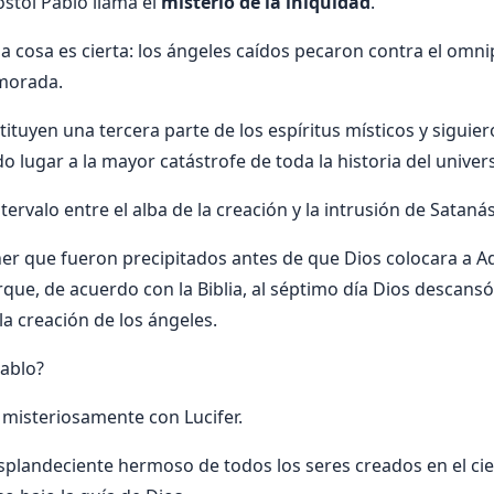
óstol Pablo llama el
misterio de la iniquidad
.
na cosa es cierta: los ángeles caídos pecaron contra el omni
morada.
tituyen una tercera parte de los espíritus místicos y siguier
o lugar a la mayor catástrofe de toda la historia del univer
ntervalo entre el alba de la creación y la intrusión de Satanás
oner que fueron precipitados antes de que Dios colocara a Ad
rque, de acuerdo con la Biblia, al séptimo día Dios descans
la creación de los ángeles.
iablo?
a misteriosamente con Lucifer.
splandeciente hermoso de todos los seres creados en el cie