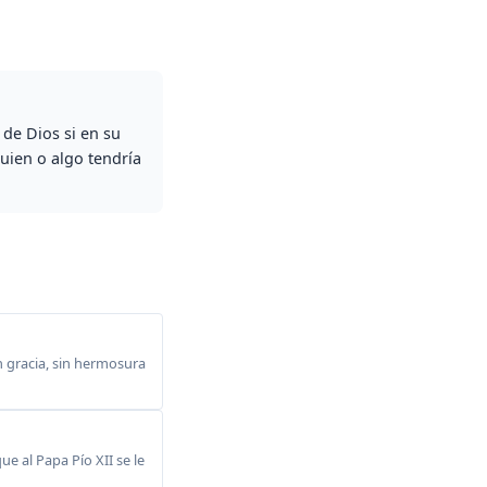
 de Dios si en su
guien o algo tendría
n gracia, sin hermosura
e al Papa Pío XII se le