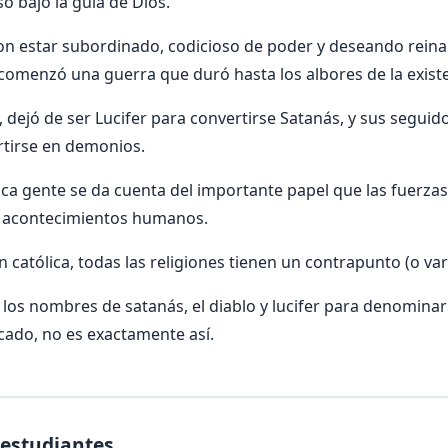
so bajo la guía de Dios.
n estar subordinado, codicioso de poder y deseando reinar
 comenzó una guerra que duró hasta los albores de la exis
 dejó de ser Lucifer para convertirse Satanás, y sus seguid
rtirse en demonios.
oca gente se da cuenta del importante papel que las fuerzas
 acontecimientos humanos.
n católica, todas las religiones tienen un contrapunto (o var
 los nombres de satanás, el diablo y lucifer para denominar
cado, no es exactamente así.
 estudiantes