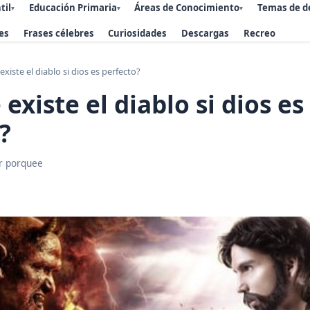
til
Educación Primaria
Áreas de Conocimiento
Temas de d
▾
▾
▾
es
Frases célebres
Curiosidades
Descargas
Recreo
existe el diablo si dios es perfecto?
existe el diablo si dios es
?
r porquee