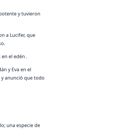
potente y tuvieron
on a Lucifer, que
so.
 en el edén .
án y Eva en el
ó y anunció que todo
lo; una especie de