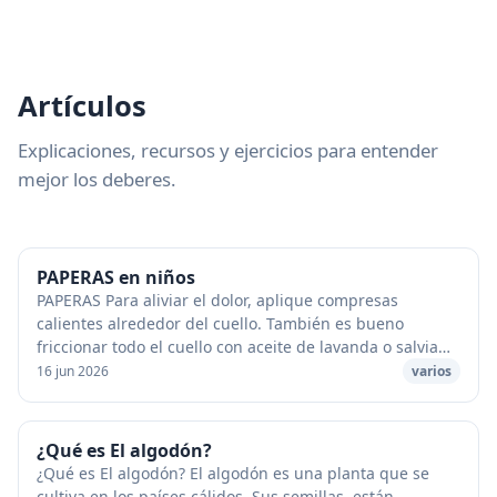
Artículos
Explicaciones, recursos y ejercicios para entender
mejor los deberes.
PAPERAS en niños
PAPERAS Para aliviar el dolor, aplique compresas
calientes alrededor del cuello. También es bueno
friccionar todo el cuello con aceite de lavanda o salvia
disuelto en un poco de aceite de girasol.
16 jun 2026
varios
¿Qué es El algodón?
¿Qué es El algodón? El algodón es una planta que se
cultiva en los países cálidos. Sus semillas, están