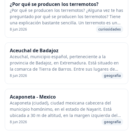
¿Por qué se producen los terremotos?
¿Por qué se producen los terremotos? ¿Alguna vez te has
preguntado por qué se producen los terremotos? Tiene
una explicación bastante sencilla. Un terremoto es un
temblor de la tierra bajo nuestros pi...
8 jun 2026
curiosidades
Aceuchal de Badajoz
Aceuchal, municipio español, perteneciente a la
provincia de Badajoz, en Extremadura. Está situado en
la comarca de Tierra de Barros. Entre sus lugares de
interés turístico existe un museo taurino, la...
8 jun 2026
geografia
Acaponeta - Mexico
Acaponeta (ciudad), ciudad mexicana cabecera del
municipio homónimo, en el estado de Nayarit. Está
ubicada a 30 m de altitud, en la margen izquierda del
río Acaponeta, que desemboca en el estero de Te...
8 jun 2026
geografia