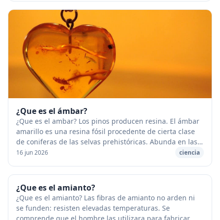
¿Que es el ámbar?
¿Que es el ambar? Los pinos producen resina. El ámbar
amarillo es una resina fósil procedente de cierta clase
de coniferas de las selvas prehistóricas. Abunda en las
arenas de las playas del Báltico; ...
16 jun 2026
ciencia
¿Que es el amianto?
¿Que es el amianto? Las fibras de amianto no arden ni
se funden: resisten elevadas temperaturas. Se
comprende que el hombre las utilizara para fabricar