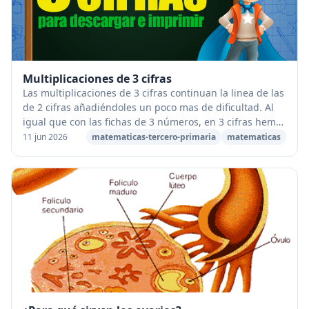
Multiplicaciones de 3 cifras
Las multiplicaciones de 3 cifras continuan la linea de las
de 2 cifras añadiéndoles un poco mas de dificultad. Al
igual que con las fichas de 3 números, en 3 cifras hemos
preparado multitud de fichas ...
11 jun 2026
matematicas-tercero-primaria
matematicas