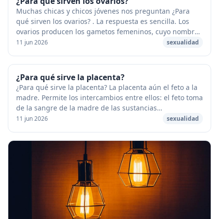
¿Para qué sirven los ovarios?
Muchas chicas y chicos jóvenes nos preguntan ¿Para
qué sirven los ovarios? . La respuesta es sencilla. Los
ovarios producen los gametos femeninos, cuyo nombre
cambia (ovocito, folículo, óvulo) en func...
11 jun 2026
sexualidad
¿Para qué sirve la placenta?
¿Para qué sirve la placenta? La placenta aún el feto a la
madre. Permite los intercambios entre ellos: el feto toma
de la sangre de la madre de las sustancias
indispensables para su desarrollo, para s...
11 jun 2026
sexualidad