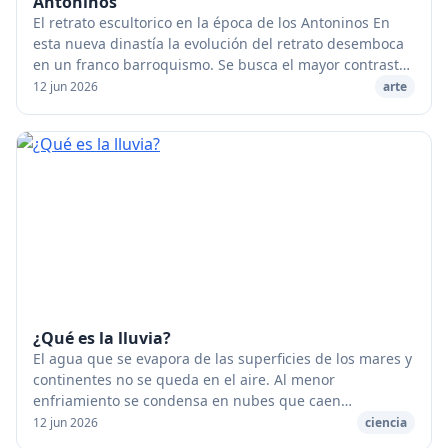
Antoninos
El retrato escultorico en la época de los Antoninos En
esta nueva dinastía la evolución del retrato desemboca
en un franco barroquismo. Se busca el mayor contraste
posible entre la suavidad y la tersu...
12 jun 2026
arte
¿Qué es la lluvia?
El agua que se evapora de las superficies de los mares y
continentes no se queda en el aire. Al menor
enfriamiento se condensa en nubes que caen
seguidamente en forma de gotas de lluvia. [caption
12 jun 2026
ciencia
id="...