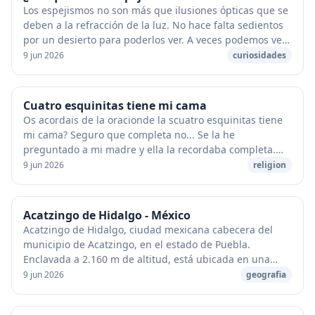
Los espejismos no son más que ilusiones ópticas que se
deben a la refracción de la luz. No hace falta sedientos
por un desierto para poderlos ver. A veces podemos ver
objetos lejanos como una imagen i...
9 jun 2026
curiosidades
Cuatro esquinitas tiene mi cama
Os acordais de la oracionde la scuatro esquinitas tiene
mi cama? Seguro que completa no... Se la he
preguntado a mi madre y ella la recordaba completa.
Aqui os la paso... :-) Cuatro esquinitas tiene m...
9 jun 2026
religion
Acatzingo de Hidalgo - México
Acatzingo de Hidalgo, ciudad mexicana cabecera del
municipio de Acatzingo, en el estado de Puebla.
Enclavada a 2.160 m de altitud, está ubicada en una
zona de llanuras al norte de la región de Valsequ...
9 jun 2026
geografia