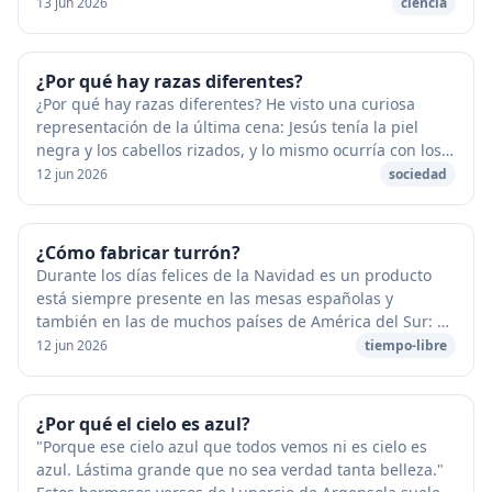
Flotan en el cielo azul. Son muy distin...
13 jun 2026
ciencia
¿Por qué hay razas diferentes?
¿Por qué hay razas diferentes? He visto una curiosa
representación de la última cena: Jesús tenía la piel
negra y los cabellos rizados, y lo mismo ocurría con los
demás apóstoles, menos con Judas, el ...
12 jun 2026
sociedad
¿Cómo fabricar turrón?
Durante los días felices de la Navidad es un producto
está siempre presente en las mesas españolas y
también en las de muchos países de América del Sur: el
turrón, un dulce elaborado a base de almendr...
12 jun 2026
tiempo-libre
¿Por qué el cielo es azul?
"Porque ese cielo azul que todos vemos ni es cielo es
azul. Lástima grande que no sea verdad tanta belleza."