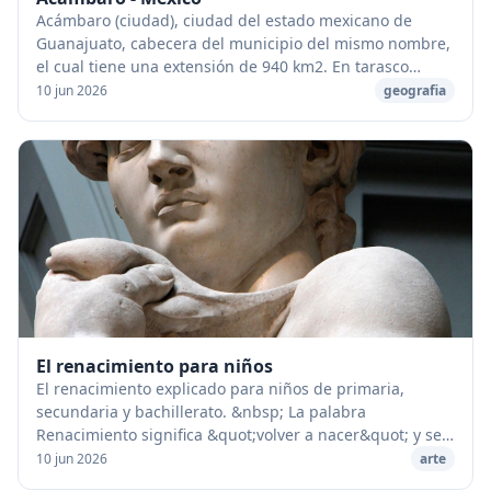
Acámbaro (ciudad), ciudad del estado mexicano de
Guanajuato, cabecera del municipio del mismo nombre,
el cual tiene una extensión de 940 km2. En tarasco
significa ‘lugar de magueyes’. Localizada en la...
10 jun 2026
geografia
El renacimiento para niños
El renacimiento explicado para niños de primaria,
secundaria y bachillerato. &nbsp; La palabra
Renacimiento significa &quot;volver a nacer&quot; y se
aplica al movimiento intelectual que tanta inﬂuenc...
10 jun 2026
arte