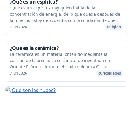
¿Qué es un espíritu?
¿Qué es un espíritu? Hay quien habla de la
concentración de energía, de lo que queda después de
la muerte. Estoy de acuerdo, con la condición de que
detrás del campo magnético exista un vigor mental. ...
7 jun 2026
religion
¿Que es la cerámica?
La cerámica es un material obtenido mediante la
cocción de la arcilla. La cerámica fue inventada en
Oriente Próximo durante el sexto milenio a.C. Los
primeros recipientes de cerámica probablemente con...
7 jun 2026
curiosidades