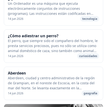
Un Ordenador es una máquina que ejecuta
electrónicamente conjuntos de instrucciones
(programas). Las instrucciones están codificadas en
forma de secuencias de unos y ceros que definen
14 jun 2026
tecnologia
operaciones y da...
¿Cómo adiestrar un perro?
El perro, que siempre sido el compañero del hombre, le
presta servicios preciosos, pues no sólo se utiliza como
animal doméstico de caza, sino también como animal
guardián, de policía e incluso de guí...
14 jun 2026
curiosidades
Aberdeen
Aberdeen, ciudad y centro administrativo de la región
de Grampian, en el noreste de Escocia, en la costa del
mar del Norte. Se levanta exactamente en la
desembocadura de los ríos Dee y Don. Es la terc...
14 jun 2026
geografia