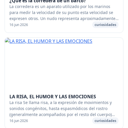
¿Qué es la corredera de un barco?
La corredera es un aparato utilizado por los marinos
para medir la velocidad de su punto esta velocidad se
expresen otros. Un nudo representa aproximadamente
2 km/h. La velocidad de un barco se expres...
16 jun 2026
curiosidades
LA RISA, EL HUMOR Y LAS EMOCIONES
La risa Se llama risa, a la expresión de movimientos y
sonidos congénitos, hasta espasmódicos del rostro
(generalmente acompañados por el resto del cuerpo)
del ser humano, que son provocados por (o de...
16 jun 2026
curiosidades