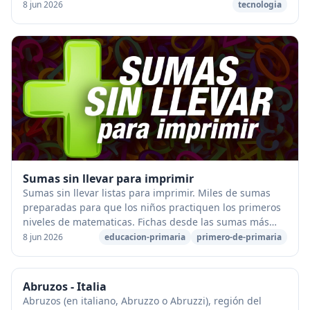
id="attachment_68702" align="aligncenter" w...
8 jun 2026
tecnologia
Sumas sin llevar para imprimir
Sumas sin llevar listas para imprimir. Miles de sumas
preparadas para que los niños practiquen los primeros
niveles de matematicas. Fichas desde las sumas más
básicas de una cifra, hasta seis cifras. ...
8 jun 2026
educacion-primaria
primero-de-primaria
Abruzos - Italia
Abruzos (en italiano, Abruzzo o Abruzzi), región del