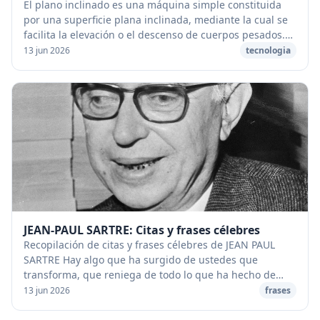
El plano inclinado es una máquina simple constituida
por una superficie plana inclinada, mediante la cual se
facilita la elevación o el descenso de cuerpos pesados.
[caption id="attachment_1172" align...
13 jun 2026
tecnologia
JEAN-PAUL SARTRE: Citas y frases célebres
Recopilación de citas y frases célebres de JEAN PAUL
SARTRE Hay algo que ha surgido de ustedes que
transforma, que reniega de todo lo que ha hecho de
nuestra sociedad lo que es: se trata de lo que lla...
13 jun 2026
frases