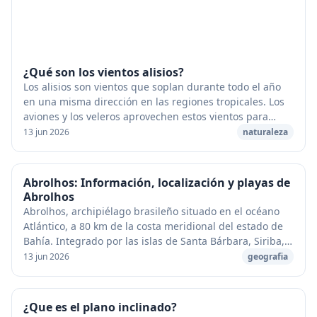
¿Qué son los vientos alisios?
Los alisios son vientos que soplan durante todo el año
en una misma dirección en las regiones tropicales. Los
aviones y los veleros aprovechen estos vientos para
aumentar su velocidad. [caption id="at...
13 jun 2026
naturaleza
Abrolhos: Información, localización y playas de
Abrolhos
Abrolhos, archipiélago brasileño situado en el océano
Atlántico, a 80 km de la costa meridional del estado de
Bahía. Integrado por las islas de Santa Bárbara, Siriba,
Redonda, Sueste y Guariba, está a...
13 jun 2026
geografia
¿Que es el plano inclinado?