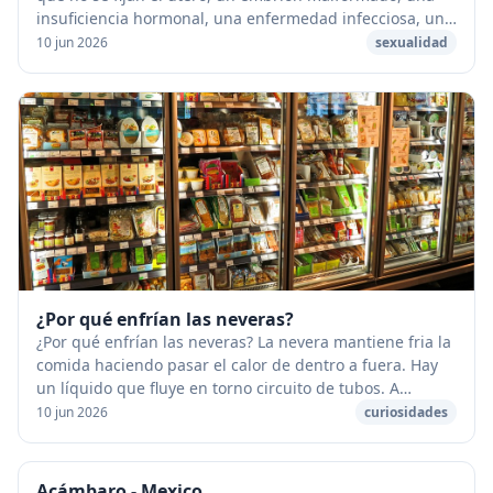
insuficiencia hormonal, una enfermedad infecciosa, un
choque físico o psíquico importante q...
10 jun 2026
sexualidad
¿Por qué enfrían las neveras?
¿Por qué enfrían las neveras? La nevera mantiene fria la
comida haciendo pasar el calor de dentro a fuera. Hay
un líquido que fluye en torno circuito de tubos. A
medida que fluye el calor cambia el es...
10 jun 2026
curiosidades
Acámbaro - Mexico