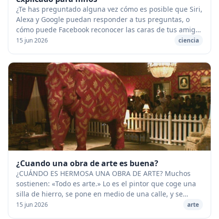
¿Te has preguntado alguna vez cómo es posible que Siri,
Alexa y Google puedan responder a tus preguntas, o
cómo puede Facebook reconocer las caras de tus amigos
en las fotos que subes? ¡La respuesta a...
15 jun 2026
ciencia
¿Cuando una obra de arte es buena?
¿CUÁNDO ES HERMOSA UNA OBRA DE ARTE? Muchos
sostienen: «Todo es arte.» Lo es el pintor que coge una
silla de hierro, se pone en medio de una calle, y se
coloca un cartel que dice: «Miradme, con esto b...
15 jun 2026
arte