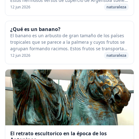
Estos hermosos versos de Lupercio de Argensola suelen
citarse como ejemplo del desengaño ba...
12 jun 2026
naturaleza
¿Qué es un banano?
El banano es un arbusto de gran tamaño de los países
tropicales que se parece a la palmera y cuyos frutos se
agrupan formando racimos. Estos frutos se transportan
al mundo entero en barcos refrigerado...
12 jun 2026
naturaleza
El retrato escultorico en la época de los