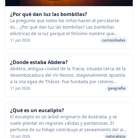
¿Por qué dan luz las bombillas?
La pregunta que todos los niños hacen al percatarse
es... ¿Por qué dan luz las bombillas? Las bombillas
eléctricas de la luz porque el finísimo nombre que
tienen dentro, llamado filamento, se calienta...
11 jun 2026
curiosidades
¿Donde estaba Abdera?
Abdera, antigua ciudad de la Tracia, situada cerca de la
desembocadura del río Nestos, diagonalmente opuesta
a la isla egea de Thásos. Fue fundada por colonos
griegos procedentes de la antigua ciudad ...
11 jun 2026
geografia
¿Qué es un eucalipto?
El eucalipto es un árbol originario de Australia, y se
suele plantar en regiones cálidas y pantanosas. El
perfume de su follaje contribuye al saneamiento del aire
y expulsar de los peligrosos mosquito...
10 jun 2026
naturaleza