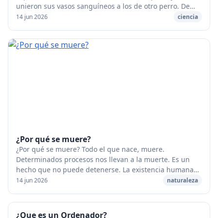
unieron sus vasos sanguíneos a los de otro perro. De
manera que esas dos cabezas sólo tenían un...
14 jun 2026
ciencia
¿Por qué se muere?
¿Por qué se muere? Todo el que nace, muere.
Determinados procesos nos llevan a la muerte. Es un
hecho que no puede detenerse. La existencia humana
puede alargarse, pero inevitablemente nos volvemos
14 jun 2026
naturaleza
vi...
¿Que es un Ordenador?