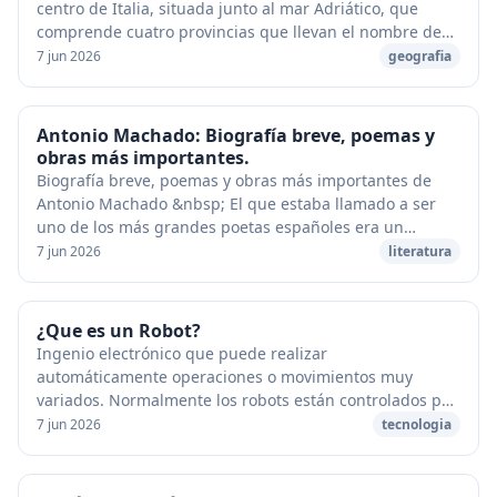
centro de Italia, situada junto al mar Adriático, que
comprende cuatro provincias que llevan el nombre de
sus capitales: L’Aquila, Chieti, Pescara ...
7 jun 2026
geografia
Antonio Machado: Biografía breve, poemas y
obras más importantes.
Biografía breve, poemas y obras más importantes de
Antonio Machado &nbsp; El que estaba llamado a ser
uno de los más grandes poetas españoles era un
hombre silencioso, con un dejo de timidez. Dotado d...
7 jun 2026
literatura
¿Que es un Robot?
Ingenio electrónico que puede realizar
automáticamente operaciones o movimientos muy
variados. Normalmente los robots están controlados por
ordenador y programados para moverse, manipular
7 jun 2026
tecnologia
objetos y re...