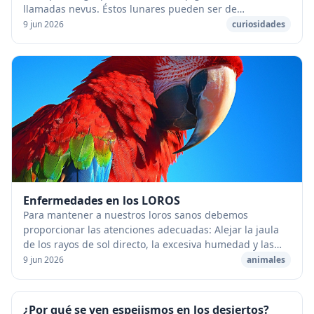
llamadas nevus. Éstos lunares pueden ser de
nacimiento o ir apareciendo al cabo del tiempo, en
9 jun 2026
curiosidades
muc...
Enfermedades en los LOROS
Para mantener a nuestros loros sanos debemos
proporcionar las atenciones adecuadas: Alejar la jaula
de los rayos de sol directo, la excesiva humedad y las
corrientes de aire. Mantener la jaula y sus c...
9 jun 2026
animales
¿Por qué se ven espejismos en los desiertos?