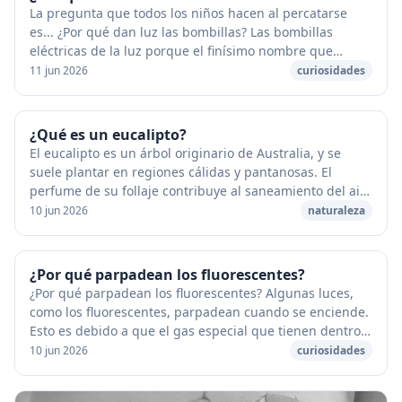
La pregunta que todos los niños hacen al percatarse
es... ¿Por qué dan luz las bombillas? Las bombillas
eléctricas de la luz porque el finísimo nombre que
tienen dentro, llamado filamento, se calienta...
11 jun 2026
curiosidades
¿Qué es un eucalipto?
El eucalipto es un árbol originario de Australia, y se
suele plantar en regiones cálidas y pantanosas. El
perfume de su follaje contribuye al saneamiento del aire
y expulsar de los peligrosos mosquito...
10 jun 2026
naturaleza
¿Por qué parpadean los fluorescentes?
¿Por qué parpadean los fluorescentes? Algunas luces,
como los fluorescentes, parpadean cuando se enciende.
Esto es debido a que el gas especial que tienen dentro
está demasiado frío para que la corrie...
10 jun 2026
curiosidades