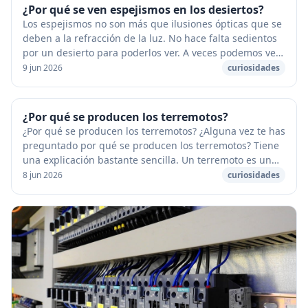
¿Por qué se ven espejismos en los desiertos?
Los espejismos no son más que ilusiones ópticas que se
deben a la refracción de la luz. No hace falta sedientos
por un desierto para poderlos ver. A veces podemos ver
objetos lejanos como una imagen i...
9 jun 2026
curiosidades
¿Por qué se producen los terremotos?
¿Por qué se producen los terremotos? ¿Alguna vez te has
preguntado por qué se producen los terremotos? Tiene
una explicación bastante sencilla. Un terremoto es un
temblor de la tierra bajo nuestros pi...
8 jun 2026
curiosidades