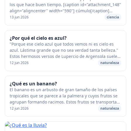
los que hace buen tiempo. [caption id="attachment_148"
align="aligncenter" width="590"] cúmulo[/caption]
Flotan en el cielo azul. Son muy distin...
13 jun 2026
ciencia
¿Por qué el cielo es azul?
"Porque ese cielo azul que todos vemos ni es cielo es
azul. Lástima grande que no sea verdad tanta belleza."
Estos hermosos versos de Lupercio de Argensola suelen
citarse como ejemplo del desengaño ba...
12 jun 2026
naturaleza
¿Qué es un banano?
El banano es un arbusto de gran tamaño de los países
tropicales que se parece a la palmera y cuyos frutos se
agrupan formando racimos. Estos frutos se transportan
al mundo entero en barcos refrigerado...
12 jun 2026
naturaleza