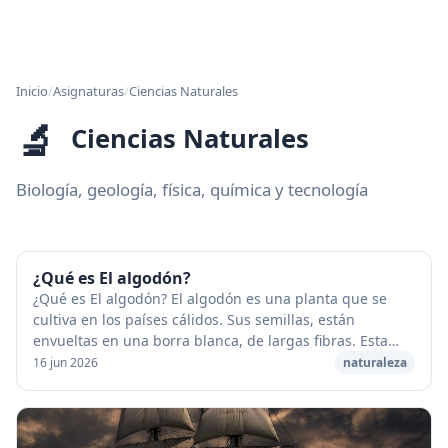
Inicio
/
Asignaturas
/
Ciencias Naturales
🔬
Ciencias Naturales
Biología, geología, física, química y tecnología
¿Qué es El algodón?
¿Qué es El algodón? El algodón es una planta que se
cultiva en los países cálidos. Sus semillas, están
envueltas en una borra blanca, de largas fibras. Esta
borra vegetal es el algodón. El algodón es ...
16 jun 2026
naturaleza