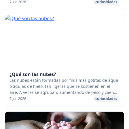
primeros recipientes de cerámica probablemente con...
7 jun 2026
curiosidades
¿Qué son las nubes?
Las nubes están formadas por finísimas gotitas de agua
o agujas de hielo, tan ligeras que se sostienen en el
aire. A veces se agrupan, aumentando de peso y caen
en forma de lluvia. [caption id="attach...
7 jun 2026
curiosidades