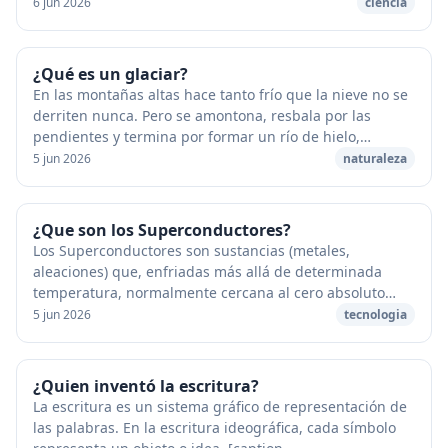
biología en ausencia de gravedad....
6 jun 2026
ciencia
¿Qué es un glaciar?
En las montañas altas hace tanto frío que la nieve no se
derriten nunca. Pero se amontona, resbala por las
pendientes y termina por formar un río de hielo,
llamado glaciar, que desciende lentamente ha...
5 jun 2026
naturaleza
¿Que son los Superconductores?
Los Superconductores son sustancias (metales,
aleaciones) que, enfriadas más allá de determinada
temperatura, normalmente cercana al cero absoluto
menos en el caso de los materiales superconductores
5 jun 2026
tecnologia
a...
¿Quien inventó la escritura?
La escritura es un sistema gráfico de representación de
las palabras. En la escritura ideográfica, cada símbolo