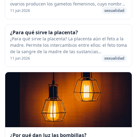
ovarios producen los gametos femeninos, cuyo nombre
cambia (ovocito, folículo, óvulo) en func...
11 jun 2026
sexualidad
¿Para qué sirve la placenta?
¿Para qué sirve la placenta? La placenta aún el feto a la
madre. Permite los intercambios entre ellos: el feto toma
de la sangre de la madre de las sustancias
indispensables para su desarrollo, para s...
11 jun 2026
sexualidad
¿Por qué dan luz las bombillas?