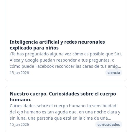
Inteligencia artificial y redes neuronales
explicado para niños
¿Te has preguntado alguna vez cómo es posible que Siri,
Alexa y Google puedan responder a tus preguntas, o
cómo puede Facebook reconocer las caras de tus amigos
en las fotos que subes? ¡La respuesta a...
15 jun 2026
ciencia
Nuestro cuerpo. Curiosidades sobre el cuerpo
humano.
Curiosidades sobre el cuerpo humano La sensibilidad
del ojo humano es tan aguda que, en una noche clara y
sin luna, una persona que está en la cima de una
montaña puede ver un cerillo encendido a 80 k...
15 jun 2026
curiosidades