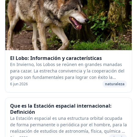
El Lobo: Información y características
En Invierno, los Lobos se reúnen en grandes manadas
para cazar. La estrecha convivencia y la cooperación del
grupo son fundamentales para lograr con éxito la
captura de los grandes herbívoros, y conse...
6 jun 2026
naturaleza
Que es la Estación espacial internacional:
Definición
La Estación espacial es una estructura orbital ocupada
de forma permanente o periódica por el hombre, para la
realización de estudios de astronomía, física, química o