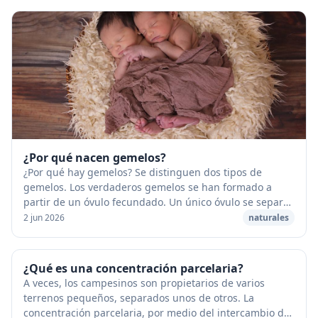
¿Por qué nacen gemelos?
¿Por qué hay gemelos? Se distinguen dos tipos de
gemelos. Los verdaderos gemelos se han formado a
partir de un óvulo fecundado. Un único óvulo se separa
en dos. Siempre son del mismo sexo. Los falsos ...
2 jun 2026
naturales
¿Qué es una concentración parcelaria?
A veces, los campesinos son propietarios de varios
terrenos pequeños, separados unos de otros. La
concentración parcelaria, por medio del intercambio de