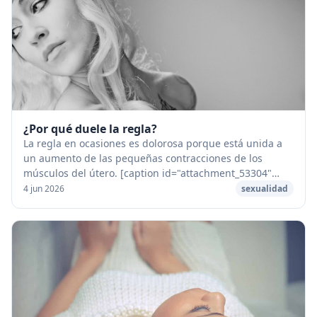
¿Por qué duele la regla?
La regla en ocasiones es dolorosa porque está unida a
un aumento de las pequeñas contracciones de los
músculos del útero. [caption id="attachment_53304"
align="aligncenter" width="1280"] Por que duele...
4 jun 2026
sexualidad