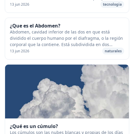
[caption id="attachment_1172" align...
13 jun 2026
tecnologia
¿Que es el Abdomen?
Abdomen, cavidad inferior de las dos en que está
dividido el cuerpo humano por el diafragma, o la región
corporal que la contiene. Está subdividida en dos
partes: el abdomen propiamente dicho y la pel...
13 jun 2026
naturales
¿Qué es un cúmulo?
Los cúmulos son las nubes blancas y propias de los días