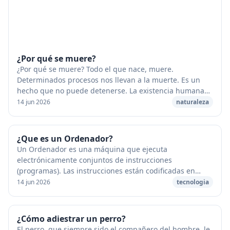
¿Por qué se muere?
¿Por qué se muere? Todo el que nace, muere.
Determinados procesos nos llevan a la muerte. Es un
hecho que no puede detenerse. La existencia humana
puede alargarse, pero inevitablemente nos volvemos
14 jun 2026
naturaleza
vi...
¿Que es un Ordenador?
Un Ordenador es una máquina que ejecuta
electrónicamente conjuntos de instrucciones
(programas). Las instrucciones están codificadas en
forma de secuencias de unos y ceros que definen
14 jun 2026
tecnologia
operaciones y da...
¿Cómo adiestrar un perro?
El perro, que siempre sido el compañero del hombre, le