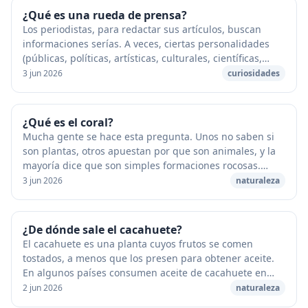
¿Qué es una rueda de prensa?
Los periodistas, para redactar sus artículos, buscan
informaciones serías. A veces, ciertas personalidades
(públicas, políticas, artísticas, culturales, científicas,
etcétera) reúne a los periodistas ...
3 jun 2026
curiosidades
¿Qué es el coral?
Mucha gente se hace esta pregunta. Unos no saben si
son plantas, otros apuestan por que son animales, y la
mayoría dice que son simples formaciones rocosas.
Vamos a intentar resolver estas dudas. [cap...
3 jun 2026
naturaleza
¿De dónde sale el cacahuete?
El cacahuete es una planta cuyos frutos se comen
tostados, a menos que los presen para obtener aceite.
En algunos países consumen aceite de cacahuete en
lugar de aceite de oliva. El cacahuete es una p...
2 jun 2026
naturaleza