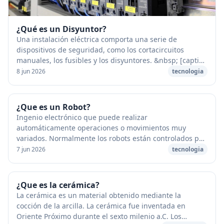
¿Qué es un Disyuntor?
Una instalación eléctrica comporta una serie de
dispositivos de seguridad, como los cortacircuitos
manuales, los fusibles y los disyuntores. &nbsp; [caption
id="attachment_68702" align="aligncenter" w...
8 jun 2026
tecnologia
¿Que es un Robot?
Ingenio electrónico que puede realizar
automáticamente operaciones o movimientos muy
variados. Normalmente los robots están controlados por
ordenador y programados para moverse, manipular
7 jun 2026
tecnologia
objetos y re...
¿Que es la cerámica?
La cerámica es un material obtenido mediante la
cocción de la arcilla. La cerámica fue inventada en
Oriente Próximo durante el sexto milenio a.C. Los