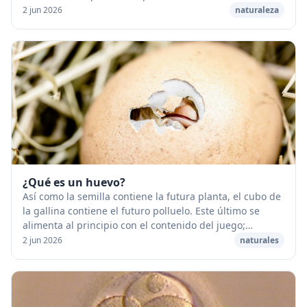
tierras, permite crear con varios de estos terr...
2 jun 2026
naturaleza
¿Qué es un huevo?
Así como la semilla contiene la futura planta, el cubo de
la gallina contiene el futuro polluelo. Este último se
alimenta al principio con el contenido del juego;
después, al hacerse más fuerte, rompe...
2 jun 2026
naturales