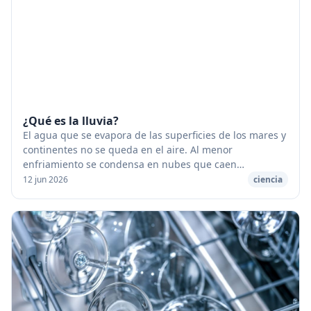
¿Qué es la lluvia?
El agua que se evapora de las superficies de los mares y
continentes no se queda en el aire. Al menor
enfriamiento se condensa en nubes que caen
seguidamente en forma de gotas de lluvia. [caption
12 jun 2026
ciencia
id="...