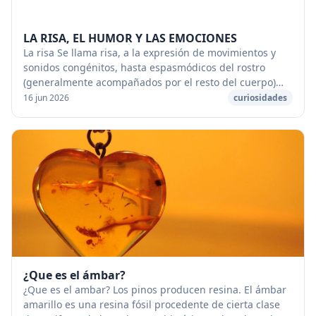
LA RISA, EL HUMOR Y LAS EMOCIONES
La risa Se llama risa, a la expresión de movimientos y
sonidos congénitos, hasta espasmódicos del rostro
(generalmente acompañados por el resto del cuerpo)
del ser humano, que son provocados por (o de...
16 jun 2026
curiosidades
¿Que es el ámbar?
¿Que es el ambar? Los pinos producen resina. El ámbar
amarillo es una resina fósil procedente de cierta clase