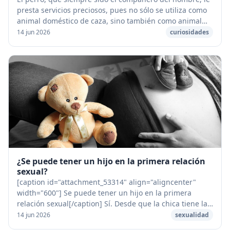
presta servicios preciosos, pues no sólo se utiliza como
animal doméstico de caza, sino también como animal
guardián, de policía e incluso de guí...
14 jun 2026
curiosidades
¿Se puede tener un hijo en la primera relación
sexual?
[caption id="attachment_53314" align="aligncenter"
width="600"] Se puede tener un hijo en la primera
relación sexual[/caption] Sí. Desde que la chica tiene la
regla que un chico puede eyacular, puede...
14 jun 2026
sexualidad