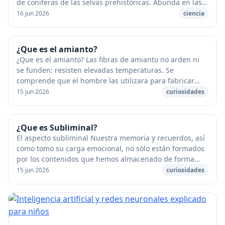
de coniferas de las selvas prehistóricas. Abunda en las
arenas de las playas del Báltico; ...
16 jun 2026
ciencia
¿Que es el amianto?
¿Que es el amianto? Las fibras de amianto no arden ni
se funden: resisten elevadas temperaturas. Se
comprende que el hombre las utilizara para fabricar
trajes especiales destinados a protegerse del fu...
15 jun 2026
curiosidades
¿Que es Subliminal?
El aspecto subliminal Nuestra memoria y recuerdos, así
como tomo su carga emocional, no sólo están formados
por los contenidos que hemos almacenado de forma
consciente, sino especialmente y sobre todo...
15 jun 2026
curiosidades