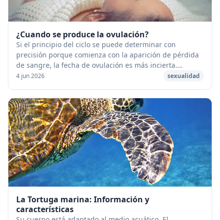
¿Cuando se produce la ovulación?
Si el principio del ciclo se puede determinar con
precisión porque comienza con la aparición de pérdida
de sangre, la fecha de ovulación es más incierta.
[caption id="attachment_53295" align="aligncen...
4 jun 2026
sexualidad
La Tortuga marina: Información y
características
Su cuerpo está adaptado al medio acuático. El