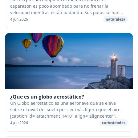
caparazón es poco abombado para no frenar la
velocidad mientras están nadando. Sus patas se han
transformado en aletas que casi no les permiten andar
4 jun 2026
naturaleza
en t...
¿Que es un globo aerostático?
Un Globo aerostático es una aeronave que se eleva
sobre el nivel del suelo por ser más ligera que el aire.
[caption id="attachment_1410" align="aligncenter"
width="480"] Globo aerostático[/caption] Co...
4 jun 2026
curiosidades