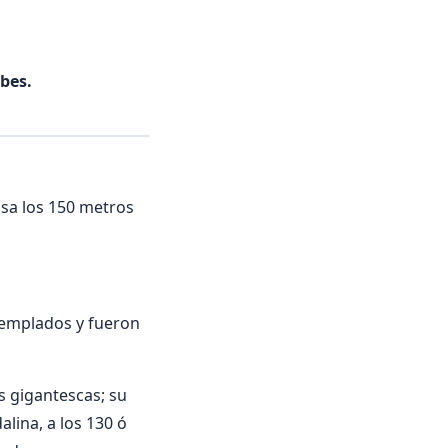
abes.
asa los 150 metros
 templados y fueron
s gigantescas; su
lina, a los 130 ó