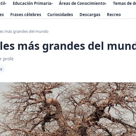
til
Educación Primaria
Áreas de Conocimiento
Temas de d
▾
▾
▾
es
Frases célebres
Curiosidades
Descargas
Recreo
les más grandes del mundo
oles más grandes del mun
r profe
es