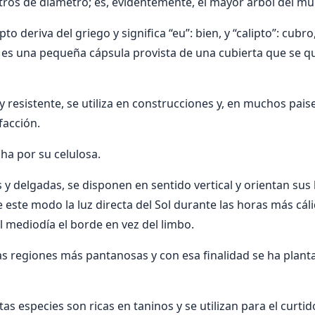
ros de diámetro; es, evidentemente, el mayor árbol del m
o deriva del griego y significa “eu”: bien, y “calipto”: cubro,
ue es una pequeña cápsula provista de una cubierta que se 
 resistente, se utiliza en construcciones y, en muchos pais
facción.
ha por su celulosa.
 y delgadas, se disponen en sentido vertical y orientan sus
e este modo la luz directa del Sol durante las horas más cá
l mediodía el borde en vez del limbo.
las regiones más pantanosas y con esa finalidad se ha plan
tas especies son ricas en taninos y se utilizan para el curtid