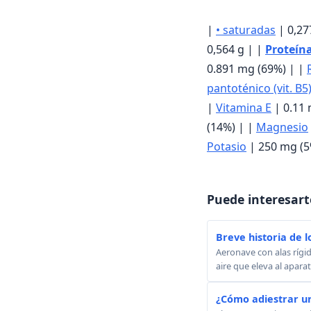
|
• saturadas
| 0,27
0,564 g | |
Proteín
0.891 mg (69%) | |
pantoténico (vit. B5
|
Vitamina E
| 0.11 
(14%) | |
Magnesio
Potasio
| 250 mg (5
Puede interesart
Breve historia de l
Aeronave con alas rígid
aire que eleva al apara
¿Cómo adiestrar u