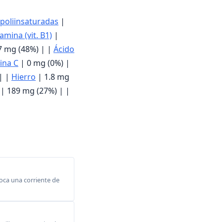
 poliinsaturadas
|
amina (vit. B1)
|
7 mg (48%) | |
Ácido
ina C
| 0 mg (0%) |
| |
Hierro
| 1.8 mg
| 189 mg (27%) | |
voca una corriente de