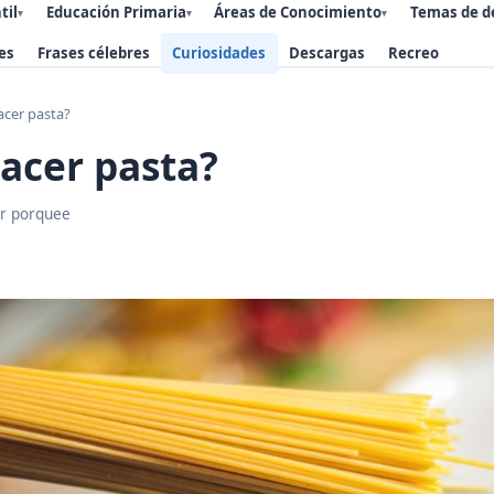
til
Educación Primaria
Áreas de Conocimiento
Temas de d
▾
▾
▾
es
Frases célebres
Curiosidades
Descargas
Recreo
cer pasta?
acer pasta?
r porquee