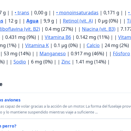
7 g | |
• trans
| 0,00 g | |
• monoinsaturadas
| 0,171 g | |
•
as
| 12 g | |
Agua
| 9,9 g | |
Retinol (vit. A)
| 0 μg (0%) | |
Ti
Riboflavina (vit. B2)
| 0.4 mg (27%) | |
Niacina (vit. B3)
| 7.17
)
| 0.431 mg (9%) | |
Vitamina B6
| 0.142 mg (11%) | |
Vitam
mg (1%) | |
Vitamina K
| 0.1 μg (0%) | |
Calcio
| 24 mg (2%) 
| 53 mg (14%) | |
Manganeso
| 0.917 mg (46%) | |
Fósforo
%) | |
Sodio
| 6 mg (0%) | |
Zinc
| 1.41 mg (14%) |
e
os aviones
as capaz de volar gracias a la acción de un motor. La forma del fuselaje pro
to y lo mantiene suspendido mientras viaje a suficiente ...
n perro?