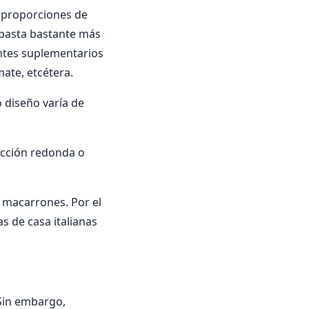
s proporciones de
 pasta bastante más
entes suplementarios
ate, etcétera.
 diseño varía de
ección redonda o
 macarrones. Por el
as de casa italianas
 Sin embargo,