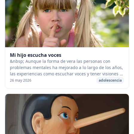
Mi hijo escucha voces
&nbsp; Aunque la forma de vera las personas con
problemas mentales ha mejorado a lo largo de los años,
las experiencias como escuchar voces y tener visiones a
menudo se siguen asociando con una "enfer...
26 may 2026
adolescencia