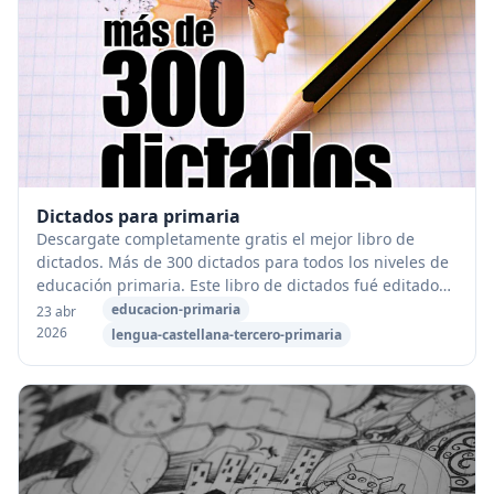
Dictados para primaria
Descargate completamente gratis el mejor libro de
dictados. Más de 300 dictados para todos los niveles de
educación primaria. Este libro de dictados fué editado
por la Comunidad de Madrid en el año 20...
educacion-primaria
23 abr
2026
lengua-castellana-tercero-primaria