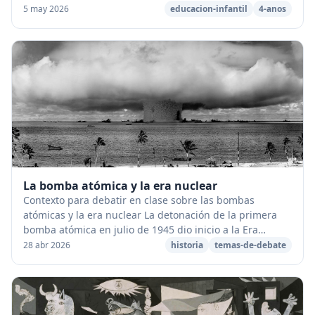
orden de aprendizaje que suelen llevar...
5 may 2026
educacion-infantil
4-anos
La bomba atómica y la era nuclear
Contexto para debatir en clase sobre las bombas
atómicas y la era nuclear La detonación de la primera
bomba atómica en julio de 1945 dio inicio a la Era
Atómica , una época en la que el miedo a un ata...
28 abr 2026
historia
temas-de-debate