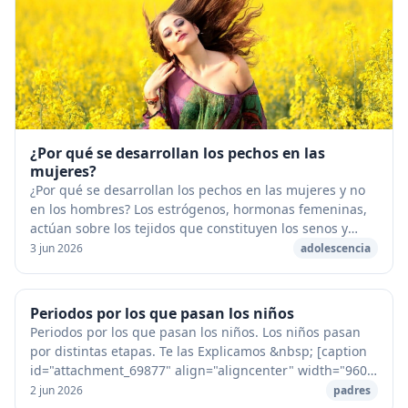
¿Por qué se desarrollan los pechos en las
mujeres?
¿Por qué se desarrollan los pechos en las mujeres y no
en los hombres? Los estrógenos, hormonas femeninas,
actúan sobre los tejidos que constituyen los senos y
provocan su desarrollo. [caption id="att...
3 jun 2026
adolescencia
Periodos por los que pasan los niños
Periodos por los que pasan los niños. Los niños pasan
por distintas etapas. Te las Explicamos &nbsp; [caption
id="attachment_69877" align="aligncenter" width="960"]
Periodos por los que pasan los nino...
2 jun 2026
padres