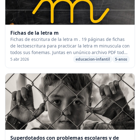
Fichas de la letra m
Fichas de escritura de la letra m . 19 páginas de fichas
de lectoescritura para practicar la letra m minuscula con
todos sus fonemas. Juntas en unúnico archivo PDF todas
las fichas para imprimir las p...
5 abr 2026
educacion-infantil
5-anos
Superdotados con problemas escolares y de