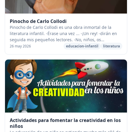
Pinocho de Carlo Collodi
Pinocho de Carlo Collodi es una obra inmortal de la
literatura infantil. -Érase una vez ... -¡Un rey! -dirán en
seguida mis pe­queños lectores. -No, niños, os
equivocáis. Érase una vez un pedazo de ma...
26 may 2026
educacion-infantil
literatura
Actividades para fomentar la creatividad en los
niños