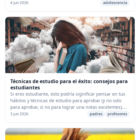
width="600"] A partir de cuándo hay que a...
4 jun 2026
adolescencia
Técnicas de estudio para el éxito: consejos para
estudiantes
Si eres estudiante, esto podría significar pensar en tus
hábitos y técnicas de estudio para aprobar (y no solo
para aprobar, si no para lograr una notas excelentes).
&nbsp; En este momento, miles de e...
3 jun 2026
padres
profesores