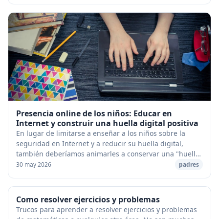
Presencia online de los niños: Educar en
Internet y construir una huella digital positiva
En lugar de limitarse a enseñar a los niños sobre la
seguridad en Internet y a reducir su huella digital,
también deberíamos animarles a conservar una "huella
digital" positiva que será un activo para...
30 may 2026
padres
Como resolver ejercicios y problemas
Trucos para aprender a resolver ejercicios y problemas