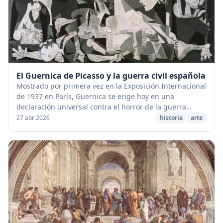
El Guernica de Picasso y la guerra civil española
Mostrado por primera vez en la Exposición Internacional
de 1937 en París, Guernica se erige hoy en una
declaración universal contra el horror de la guerra
moderna. La pintura fue la respuesta del arti...
27 abr 2026
historia
arte