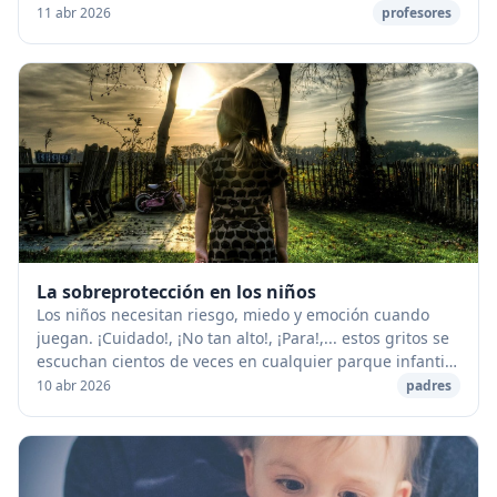
impresos tradicionales) Los jovenes de hoy so...
11 abr 2026
profesores
La sobreprotección en los niños
Los niños necesitan riesgo, miedo y emoción cuando
juegan. ¡Cuidado!, ¡No tan alto!, ¡Para!,... estos gritos se
escuchan cientos de veces en cualquier parque infantil
de cualquier lugar del mundo. Los...
10 abr 2026
padres