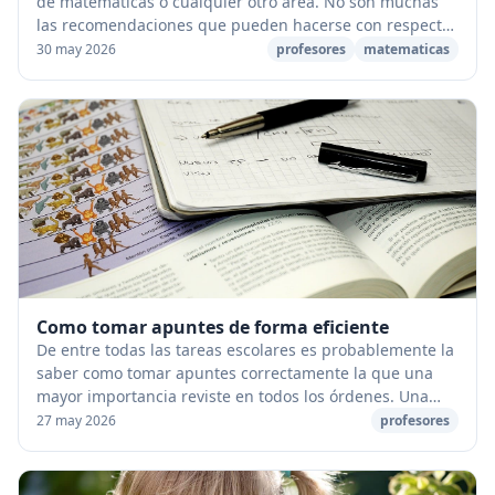
de matemáticas o cualquier otro área. No son muchas
las recomendaciones que pueden hacerse con respecto
al título que da nombre a este artículo. ...
30 may 2026
profesores
matematicas
Como tomar apuntes de forma eficiente
De entre todas las tareas escolares es probablemente la
saber como tomar apuntes correctamente la que una
mayor importancia reviste en todos los órdenes. Una
explicación bien captada y bien recogida e...
27 may 2026
profesores