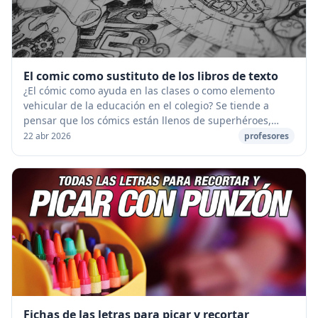
El comic como sustituto de los libros de texto
¿El cómic como ayuda en las clases o como elemento
vehicular de la educación en el colegio? Se tiende a
pensar que los cómics están llenos de superhéroes,
animales divertidos y bromas tontas, y no se ...
22 abr 2026
profesores
Fichas de las letras para picar y recortar