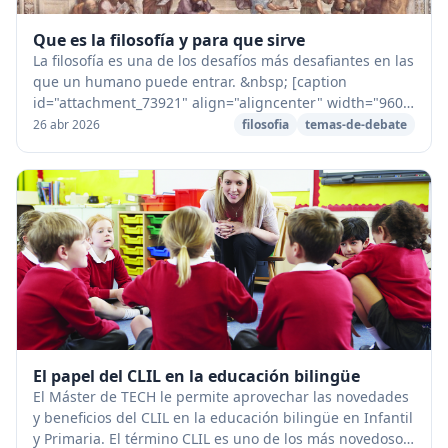
Que es la filosofía y para que sirve
La filosofía es una de los desafíos más desafiantes en las
que un humano puede entrar. &nbsp; [caption
id="attachment_73921" align="aligncenter" width="960"]
Escuela de Atenas[/caption] ¿Por qué hacer...
26 abr 2026
filosofia
temas-de-debate
El papel del CLIL en la educación bilingüe
El Máster de TECH le permite aprovechar las novedades
y beneficios del CLIL en la educación bilingüe en Infantil
y Primaria. El término CLIL es uno de los más novedosos