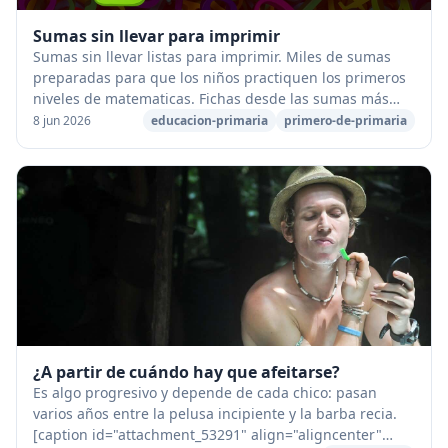
Sumas sin llevar para imprimir
Sumas sin llevar listas para imprimir. Miles de sumas
preparadas para que los niños practiquen los primeros
niveles de matematicas. Fichas desde las sumas más
básicas de una cifra, hasta seis cifras. ...
8 jun 2026
educacion-primaria
primero-de-primaria
¿A partir de cuándo hay que afeitarse?
Es algo progresivo y depende de cada chico: pasan
varios años entre la pelusa incipiente y la barba recia.
[caption id="attachment_53291" align="aligncenter"