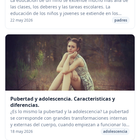
La educación de un niño se extiende mucho más allá de
las clases, los deberes y las tareas escolares. La
educación de los niños y jovenes se extiende en los
ambientes donde viven y juegan. Muchos padr...
22 may 2026
padres
Pubertad y adolescencia. Caracteristicas y
diferencias.
¿Es lo mismo la pubertad y la adolescencia? La pubertad
se corresponde con grandes transformaciones internas
y externas del cuerpo, cuando empiezan a funcionar los
órganos genitales. La adolescencia c...
18 may 2026
adolescencia