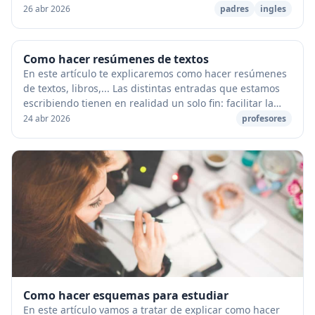
y que han traído beneficios par...
26 abr 2026
padres
ingles
Como hacer resúmenes de textos
En este artículo te explicaremos como hacer resúmenes
de textos, libros,... Las distintas entradas que estamos
escribiendo tienen en realidad un solo fin: facilitar la
comprensión de un texto escrito ...
24 abr 2026
profesores
Como hacer esquemas para estudiar
En este artículo vamos a tratar de explicar como hacer