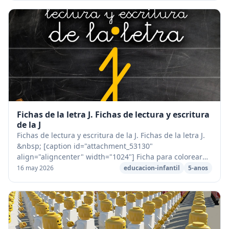
Fichas de la letra J. Fichas de lectura y escritura
de la J
Fichas de lectura y escritura de la J. Fichas de la letra J.
&nbsp; [caption id="attachment_53130"
align="aligncenter" width="1024"] Ficha para colorear
de la letra J[/caption] [caption id="attachment...
16 may 2026
educacion-infantil
5-anos