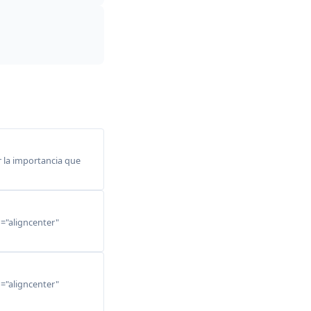
 la importancia que
n="aligncenter"
n="aligncenter"