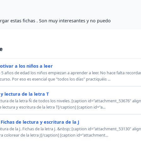
ar estas fichas . Son muy interesantes y no puedo
e
tivar a los niños a leer
años de edad los niños empiezan a aprender a leer. No hace falta recordar
 curso. Por eso es esencial que "todos los días" practiquéis ...
y lectura de la letra T
ectura de la letra Ñ de todos los niveles. [caption id="attachment_53676" alig
lectura y escritura de la letra T[/caption] [caption id="a...
. Fichas de lectura y escritura de la J
itura de la J. Fichas de la letra J. &nbsp; [caption id="attachment_53130" alig
a colorear de la letra J[/caption] [caption id="attachment...