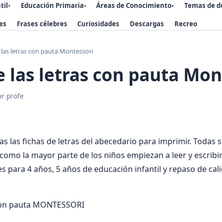
til
Educación Primaria
Áreas de Conocimiento
Temas de d
▾
▾
▾
es
Frases célebres
Curiosidades
Descargas
Recreo
 las letras con pauta Montessori
e las letras con pauta Mon
or profe
as las fichas de letras del abecedario para imprimir. Todas 
como la mayor parte de los niños empiezan a leer y escribir
es para 4 años, 5 años de educación infantil y repaso de cali
A con pauta MONTESSORI