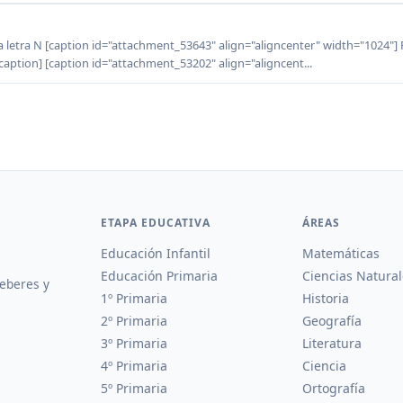
N
la letra N [caption id="attachment_53643" align="aligncenter" width="1024"] 
[/caption] [caption id="attachment_53202" align="aligncent...
ETAPA EDUCATIVA
ÁREAS
Educación Infantil
Matemáticas
Educación Primaria
Ciencias Natural
deberes y
1º Primaria
Historia
2º Primaria
Geografía
3º Primaria
Literatura
4º Primaria
Ciencia
5º Primaria
Ortografía