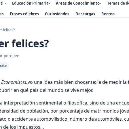
til
Educación Primaria
Áreas de Conocimiento
Temas de d
▾
▾
▾
es
Frases célebres
Curiosidades
Descargas
Recreo
 felices?
r felices?
or porquee
bate
l
Economist
tuvo una idea más bien chocante: la de medir la 
scubrir en qué país del mundo se vive mejor.
a interpretación sentimental o filosófica, sino de una encu
 densidad de población, por porcentaje de matrimonios jóve
to o accidente automovilístico, número de automóviles, c
n de los impuestos…