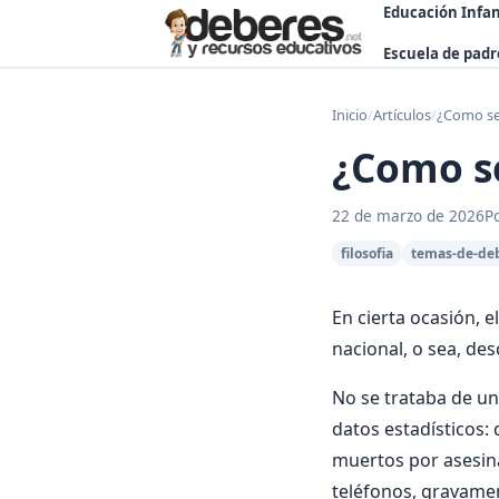
Educación Infan
Escuela de padr
Inicio
/
Artículos
/
¿Como ser
¿Como se
22 de marzo de 2026
P
filosofia
temas-de-de
En cierta ocasión, e
nacional, o sea, de
No se trataba de un
datos estadísticos:
muertos por asesina
teléfonos, gravame