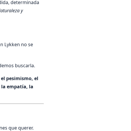
edida, determinada
Naturaleza y
ún Lykken no se
odemos buscarla.
el pesimismo, el
la empatía, la
enes que querer.