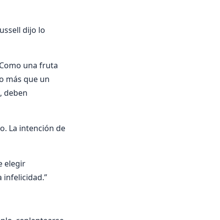
ssell dijo lo
, Como una fruta
ro más que un
s, deben
o. La intención de
e elegir
infelicidad.”