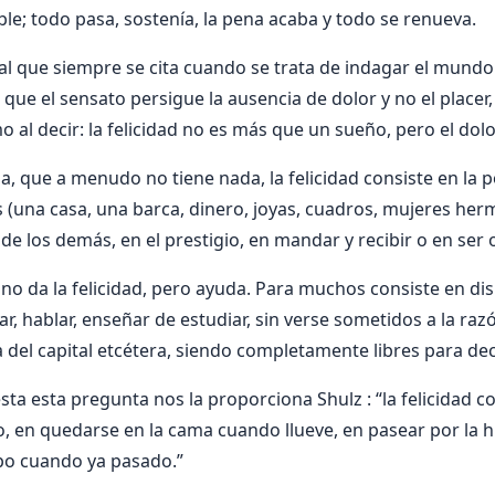
ble; todo pasa, sostenía, la pena acaba y todo se renueva.
 al que siempre se cita cuando se trata de indagar el mundo 
 que el sensato persigue la ausencia de dolor y no el placer,
al decir: la felicidad no es más que un sueño, pero el dolor
la, que a menudo no tiene nada, la felicidad consiste en la 
 (una casa, una barca, dinero, joyas, cuadros, mujeres herm
 de los demás, en el prestigio, en mandar y recibir o en ser
 no da la felicidad, pero ayuda. Para muchos consiste en di
ajar, hablar, enseñar de estudiar, sin verse sometidos a la ra
ia del capital etcétera, siendo completamente libres para dec
ta esta pregunta nos la proporciona Shulz : “la felicidad co
o, en quedarse en la cama cuando llueve, en pasear por la h
ipo cuando ya pasado.”