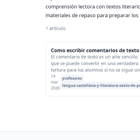
comprensión lectora con textos literario
materiales de repaso para preparar los 
1 artículo
Como escribir comentarios de texto
El comentario de texto es un arte sencillo
que se puede convertir en una verdadera
tortura para los alumnos si no se sigue u
metodología adecuada. Son muchas las
14
profesores
mar
técnicas y procedimientos empleados ...
lengua-castellana-y-literatura-sexto-de-p
2026