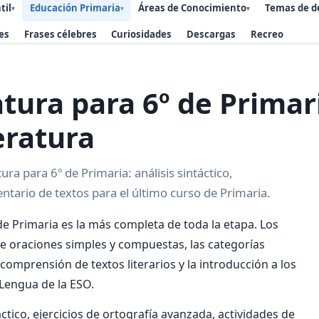
til
Educación Primaria
Áreas de Conocimiento
Temas de d
▾
▾
▾
es
Frases célebres
Curiosidades
Descargas
Recreo
tura para 6º de Primar
teratura
ra para 6º de Primaria: análisis sintáctico,
ntario de textos para el último curso de Primaria.
de Primaria es la más completa de toda la etapa. Los
 de oraciones simples y compuestas, las categorías
 comprensión de textos literarios y la introducción a los
 Lengua de la ESO.
áctico, ejercicios de ortografía avanzada, actividades de