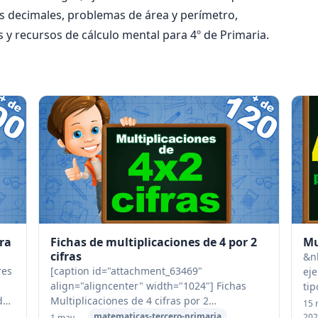
os decimales, problemas de área y perímetro,
y recursos de cálculo mental para 4º de Primaria.
ara
Fichas de multiplicaciones de 4 por 2
Mu
cifras
&nb
res
[caption id="attachment_63469"
eje
align="aligncenter" width="1024"] Fichas
tip
de
Multiplicaciones de 4 cifras por 2
El 
15 
cifras[/caption] Descargate TODAS LAS
cif
matematicas-tercero-primaria
202
1 may