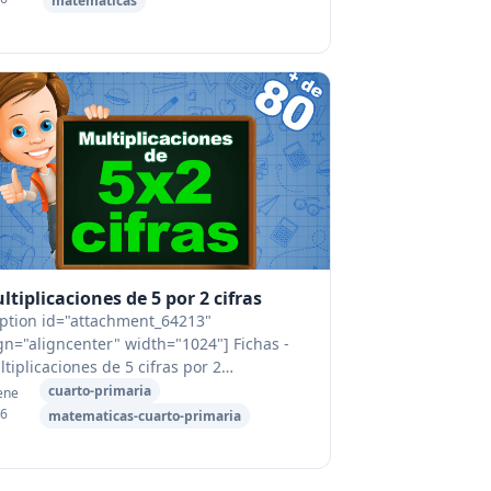
matematicas
ltiplicaciones de 5 por 2 cifras
aption id="attachment_64213"
gn="aligncenter" width="1024"] Fichas -
tiplicaciones de 5 cifras por 2
fras[/caption] Descargate TODAS LAS
cuarto-primaria
ene
CHAS con más de 80 multiplicaciones de 5
6
matematicas-cuarto-primaria
ras por...