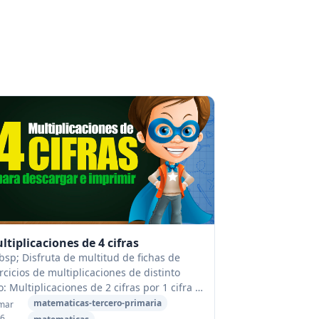
ltiplicaciones de 4 cifras
sp; Disfruta de multitud de fichas de
rcicios de multiplicaciones de distinto
o: Multiplicaciones de 2 cifras por 1 cifra .
nivel más básico. Multiplicaciones de 2
matematicas-tercero-primaria
mar
ras por 2 cifras . Ej...
6