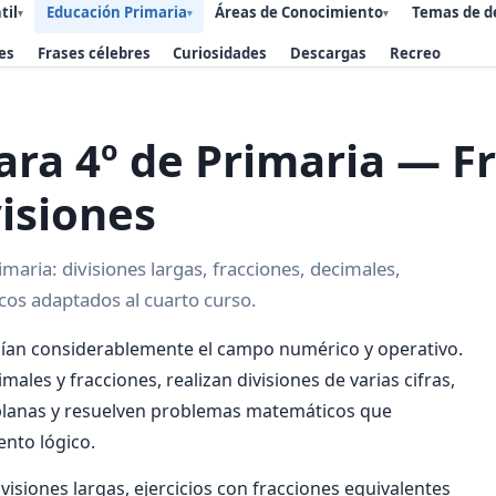
til
Educación Primaria
Áreas de Conocimiento
Temas de d
▾
▾
▾
es
Frases célebres
Curiosidades
Descargas
Recreo
ra 4º de Primaria — Fr
visiones
aria: divisiones largas, fracciones, decimales,
os adaptados al cuarto curso.
lían considerablemente el campo numérico y operativo.
les y fracciones, realizan divisiones de varias cifras,
 planas y resuelven problemas matemáticos que
ento lógico.
visiones largas, ejercicios con fracciones equivalentes