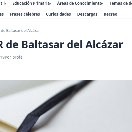
til
Educación Primaria
Áreas de Conocimiento
Temas de d
▾
▾
▾
es
Frases célebres
Curiosidades
Descargas
Recreo
e Baltasar del Alcázar
de Baltasar del Alcázar
019
Por profe