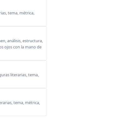
ias, tema, métrica,
, análisis, estructura,
 los ojos con la mano de
ras literarias, tema,
erarias, tema, métrica,