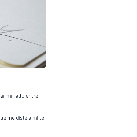
dar mirlado entre
 que me diste a mí te