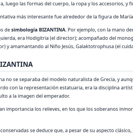
a, luego las formas del cuerpo, la ropa y los accesorios, y f
ntativa más interesante fue alrededor de la figura de María
os de
simbología BIZANTINA
. Por ejemplo, con la mano de
izquierda, era Hodigitria (el director); acompañado del mono
or) y amamantando al Niño Jesús, Galaktotrophusa (el cuid
BIZANTINA
ina no se separaba del modelo naturalista de Grecia, y aunqu
o con la representación estatuaria, era la disciplina artíst
culto a la imagen del emperador.
n importancia los relieves, en los que los soberanos inmort
 conservadas se deduce que, a pesar de su aspecto clásico,