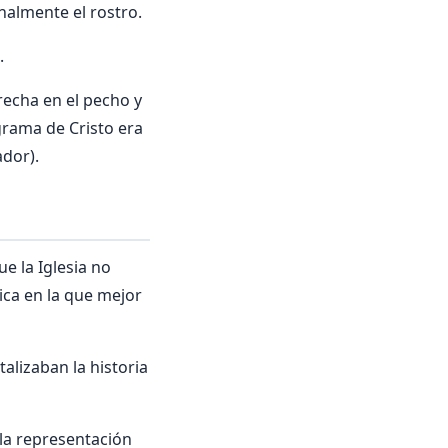
inalmente el rostro.
.
recha en el pecho y
grama de Cristo era
ador).
e la Iglesia no
ica en la que mejor
alizaban la historia
 la representación