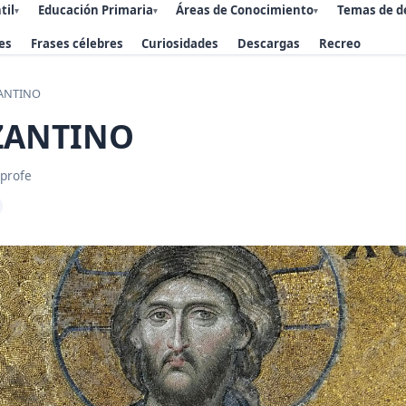
til
Educación Primaria
Áreas de Conocimiento
Temas de d
▾
▾
▾
es
Frases célebres
Curiosidades
Descargas
Recreo
ZANTINO
ZANTINO
 profe