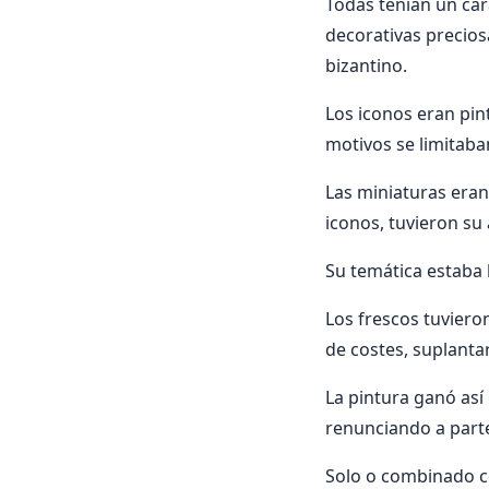
Todas tenían un ca
decorativas preciosa
bizantino.
Los iconos eran pint
motivos se limitaban
Las miniaturas eran 
iconos, tuvieron su 
Su temática estaba l
Los frescos tuviero
de costes, suplanta
La pintura ganó así
renunciando a part
Solo o combinado co