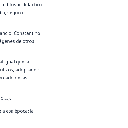
mo difusor didáctico
ba, según el
zancio, Constantino
mágenes de otros
al igual que la
autizos, adoptando
mercado de las
d.C.).
 a esa época: la