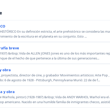
e
ICO
ISTÓRICO En su definición estricta, el arte prehistórico se considera las m
imiento de la escritura en el planeta en su conjunto. Esto ...
rafía breve
1937) &nbsp; Vida de ALLEN JONES Jones es uno de los más importantes rep
nque de el hecho de que pertenece a la última de sus generaciones...
y obra
proyectista, director de cine, y grabador Movimientos artisticos: Arte Pop , 
 6 de agosto de 1928 - Pittsburgh, Pennsylvania Murió: 22 de de f...
a y obra
arhola, pintor) (1928-1987) &nbsp; Vida de ANDY WARHOL Warhol era el a
op americano. Nacido en una humilde familia de inmigrantes checos, asistió 