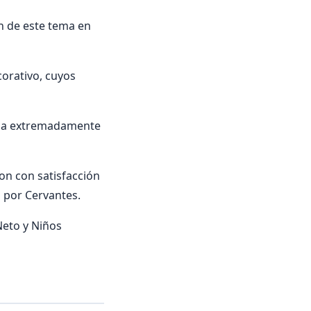
n de este tema en
corativo, cuyos
raba extremadamente
ron con satisfacción
a por Cervantes.
Neto y Niños