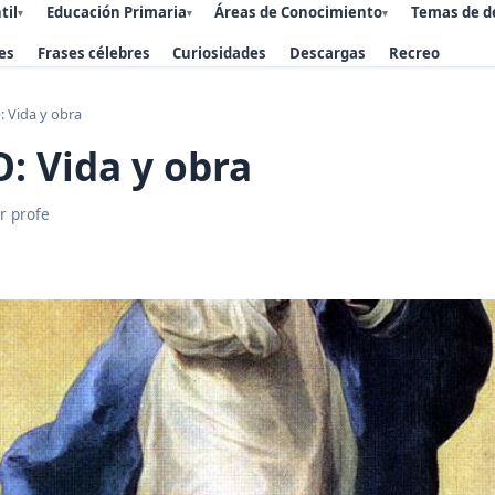
til
Educación Primaria
Áreas de Conocimiento
Temas de d
▾
▾
▾
es
Frases célebres
Curiosidades
Descargas
Recreo
 Vida y obra
: Vida y obra
r profe