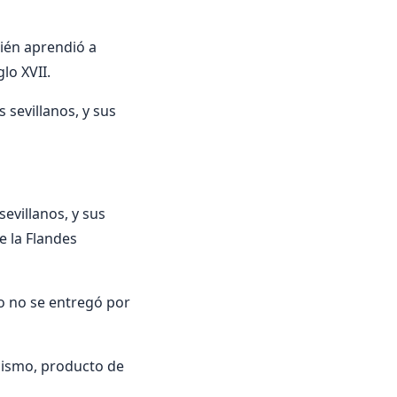
uién aprendió a
lo XVII.
s sevillanos, y sus
evillanos, y sus
e la Flandes
lo no se entregó por
cismo, producto de