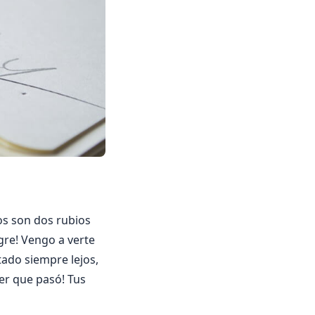
os son dos rubios
gre! Vengo a verte
tado siempre lejos,
jer que pasó! Tus