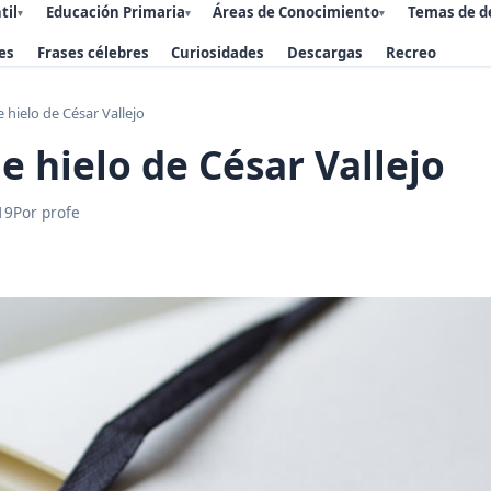
til
Educación Primaria
Áreas de Conocimiento
Temas de d
▾
▾
▾
es
Frases célebres
Curiosidades
Descargas
Recreo
 hielo de César Vallejo
e hielo de César Vallejo
19
Por profe