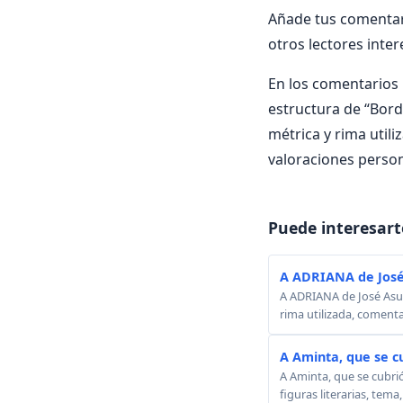
Añade tus comentari
otros lectores inte
En los comentarios i
estructura de “Borda
métrica y rima utili
valoraciones person
Puede interesart
A ADRIANA de José
A ADRIANA de José Asunc
rima utilizada, comenta
A Aminta, que se c
A Aminta, que se cubri
figuras literarias, tema