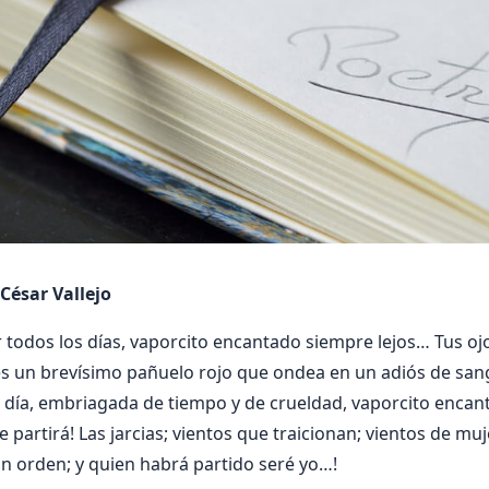
César Vallejo
 todos los días, vaporcito encantado siempre lejos… Tus oj
 es un brevísimo pañuelo rojo que ondea en un adiós de san
 día, embriagada de tiempo y de crueldad, vaporcito encan
rde partirá! Las jarcias; vientos que traicionan; vientos de mu
án orden; y quien habrá partido seré yo…!