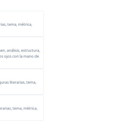
ias, tema, métrica,
, análisis, estructura,
 los ojos con la mano de
ras literarias, tema,
erarias, tema, métrica,