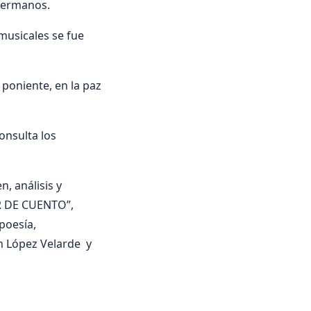
hermanos.
 musicales se fue
l poniente, en la paz
nsulta los
, análisis y
OR DE CUENTO”,
 poesía,
 López Velarde y