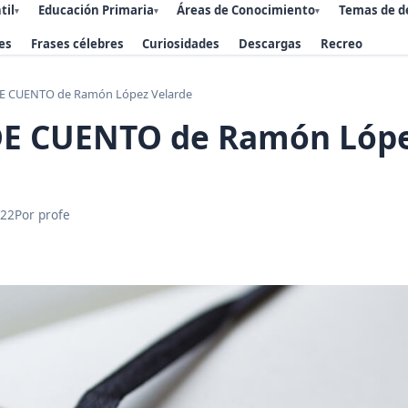
til
Educación Primaria
Áreas de Conocimiento
Temas de d
▾
▾
▾
es
Frases célebres
Curiosidades
Descargas
Recreo
E CUENTO de Ramón López Velarde
E CUENTO de Ramón Lóp
022
Por profe