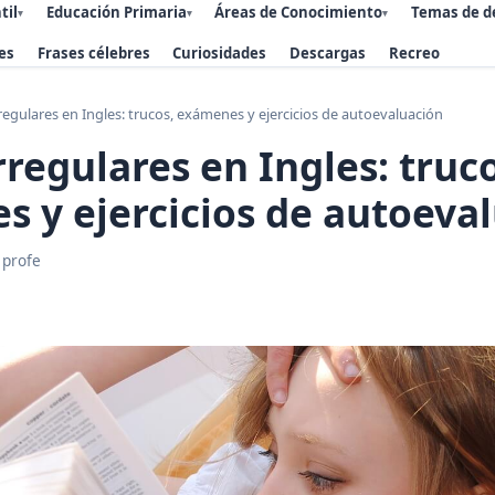
til
Educación Primaria
Áreas de Conocimiento
Temas de d
▾
▾
▾
es
Frases célebres
Curiosidades
Descargas
Recreo
regulares en Ingles: trucos, exámenes y ejercicios de autoevaluación
rregulares en Ingles: truco
 y ejercicios de autoeva
 profe