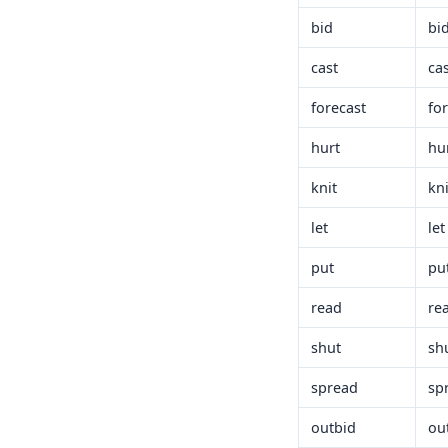
bid
bi
cast
ca
forecast
fo
hurt
hu
knit
kni
let
let
put
pu
read
re
shut
sh
spread
sp
outbid
ou