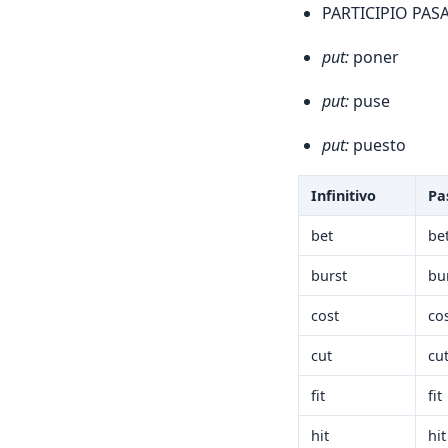
PARTICIPIO PASA
put:
poner
put:
puse
put:
puesto
Infinitivo
Pa
bet
be
burst
bu
cost
co
cut
cu
fit
fit
hit
hit