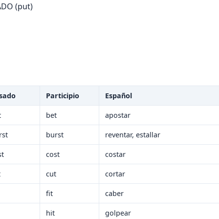
DO (put)
sado
Participio
Español
t
bet
apostar
rst
burst
reventar, estallar
st
cost
costar
t
cut
cortar
fit
caber
hit
golpear