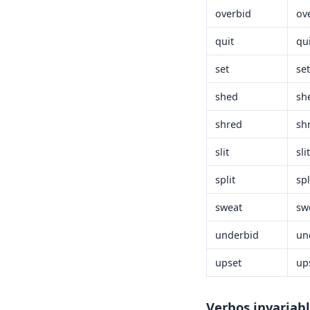
overbid
ov
quit
qu
set
set
shed
sh
shred
sh
slit
slit
split
spl
sweat
sw
underbid
un
upset
up
Verbos invariab