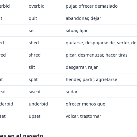
erbid
overbid
pujar, ofrecer demasiado
it
quit
abandonar, dejar
set
situar, fijar
ed
shed
quitarse, despojarse de, verter, d
red
shred
picar, desmenuzar, hacer tiras
slit
desgarrar, rajar
it
split
hender, partir, agrietarse
eat
sweat
sudar
derbid
underbid
ofrecer menos que
set
upset
volcar, trastornar
les en el pasado