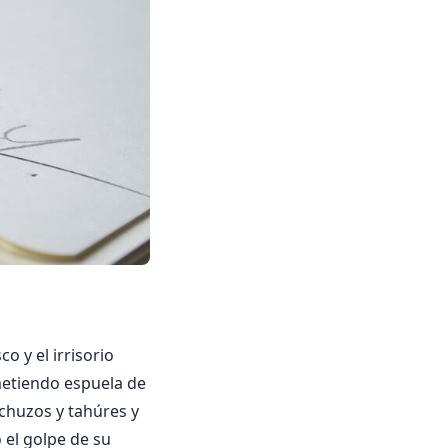
o y el irrisorio
metiendo espuela de
echuzos y tahúres y
 el golpe de su