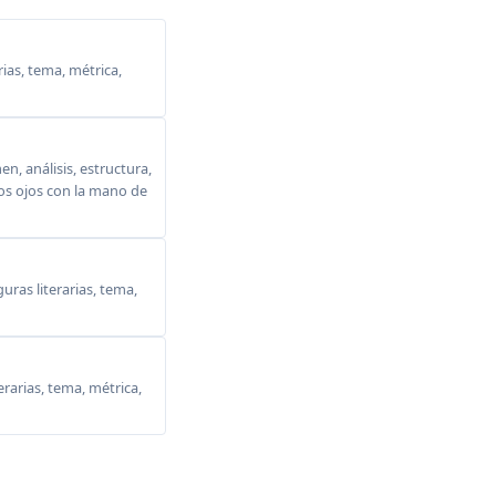
ias, tema, métrica,
, análisis, estructura,
 los ojos con la mano de
ras literarias, tema,
erarias, tema, métrica,