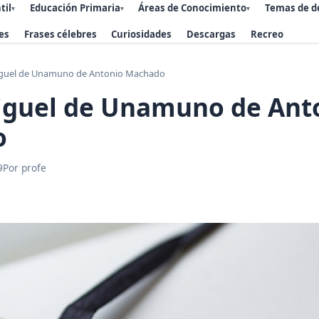
til
Educación Primaria
Áreas de Conocimiento
Temas de d
▾
▾
▾
es
Frases célebres
Curiosidades
Descargas
Recreo
guel de Unamuno de Antonio Machado
iguel de Unamuno de Ant
o
9
Por profe