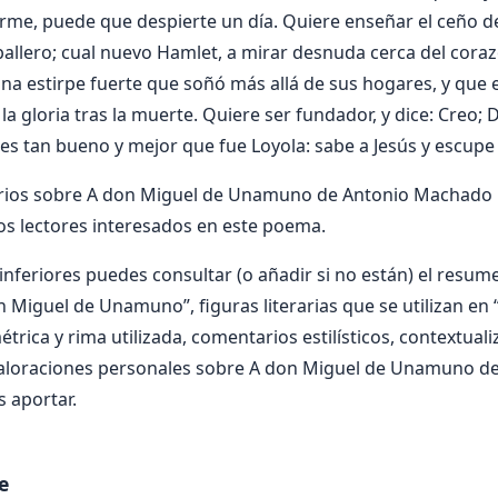
me, puede que despierte un día. Quiere enseñar el ceño de
ballero; cual nuevo Hamlet, a mirar desnuda cerca del coraz
 una estirpe fuerte que soñó más allá de sus hogares, y que 
 la gloria tras la muerte. Quiere ser fundador, y dice: Creo; 
s tan bueno y mejor que fue Loyola: sabe a Jesús y escupe a
ios sobre A don Miguel de Unamuno de Antonio Machado y
os lectores interesados en este poema.
nferiores puedes consultar (o añadir si no están) el resumen
n Miguel de Unamuno”, figuras literarias que se utilizan en
ica y rima utilizada, comentarios estilísticos, contextualiz
valoraciones personales sobre A don Miguel de Unamuno 
s aportar.
e