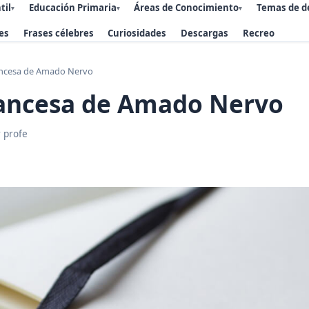
til
Educación Primaria
Áreas de Conocimiento
Temas de d
▾
▾
▾
es
Frases célebres
Curiosidades
Descargas
Recreo
ancesa de Amado Nervo
rancesa de Amado Nervo
 profe