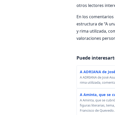
otros lectores inte
En los comentarios i
estructura de “A una
y rima utilizada, co
valoraciones perso
Puede interesart
A ADRIANA de José
A ADRIANA de José Asunc
rima utilizada, comenta
A Aminta, que se c
A Aminta, que se cubri
figuras literarias, tema
Francisco de Quevedo.