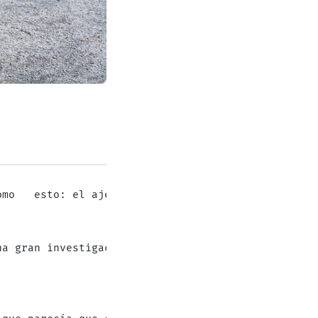
omo   esto: el ajedrez requiere concentración e in
na gran investigación para probar los efectos de l