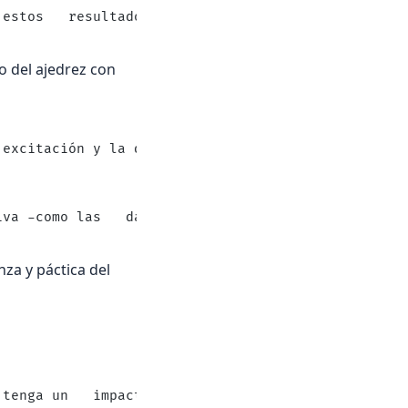
 estos   resultados como una indicación positiva d
o del ajedrez con
 excitación y la diversión inducidas por   activid
iva -como las   damas o los deportes- el ajedrez n
nza y páctica del
 tenga un   impacto significativo en la capacidad 