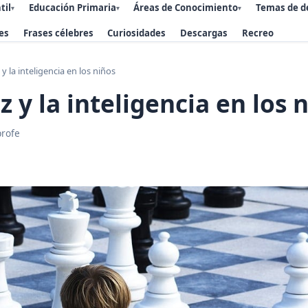
til
Educación Primaria
Áreas de Conocimiento
Temas de d
▾
▾
▾
es
Frases célebres
Curiosidades
Descargas
Recreo
 y la inteligencia en los niños
z y la inteligencia en los 
profe