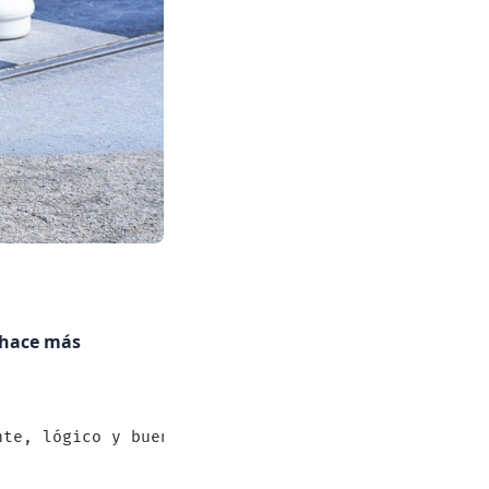
e hace más
nte, lógico y bueno en matemáticas.      