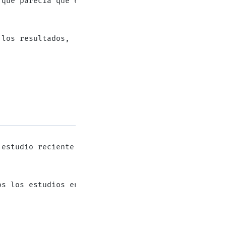
 que parecía que el ajedrez no influyó en los   ni
 los resultados,  dado que otros estudios ofrecen 
 estudio reciente, ya que sufre de varias deficien
os los estudios en el campo.      Los resultados m