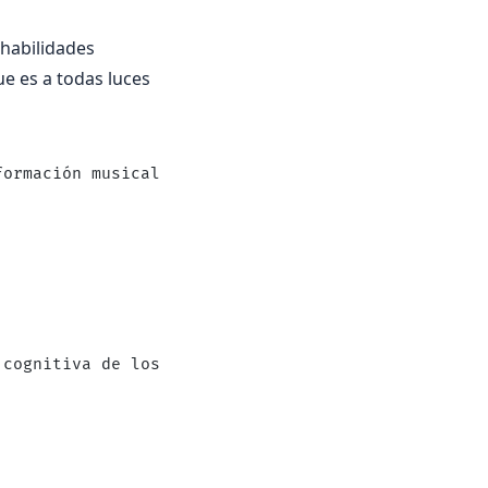
 habilidades
ue es a todas luces
formación musical, que se ha demostrado que no tie
 cognitiva de los niños y el rendimiento académico