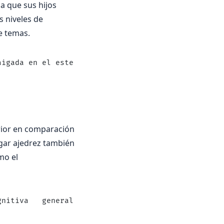
a que sus hijos
s niveles de
de temas.
aigada en el este de la India militar , ¿hay algun
rior en comparación
ugar ajedrez también
mo el
gnitiva   general y la habilidad de ajedrez es cla