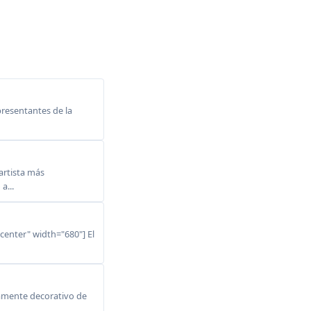
resentantes de la
rtista más
a...
center" width="680"] El
ltamente decorativo de