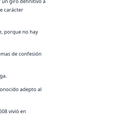
un giro definitivo a
e carácter
e, porque no hay
lemas de confesión
ga.
conocido adepto al
608 vivió en