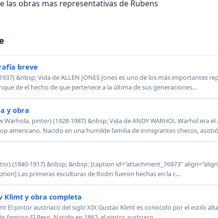
de las obras mas representativas de Rubens
e
rafía breve
1937) &nbsp; Vida de ALLEN JONES Jones es uno de los más importantes rep
nque de el hecho de que pertenece a la última de sus generaciones...
a y obra
arhola, pintor) (1928-1987) &nbsp; Vida de ANDY WARHOL Warhol era el a
op americano. Nacido en una humilde familia de inmigrantes checos, asistió 
r) (1840-1917) &nbsp; &nbsp; [caption id="attachment_76973" align="align
tion] Las primeras esculturas de Rodin fueron hechas en la c...
v Klimt y obra completa
mt El pintor austriaco del siglo XIX Gustav Klimt es conocido por el estilo a
s famoso El Beso. Nacido en 1862, el pintor austriaco ...