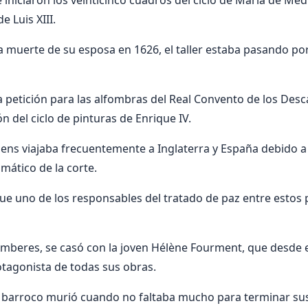
iniciaron los veinticinco cuadros del ciclo de María de Médi
e Luis XIII.
 muerte de su esposa en 1626, el taller estaba pasando por
 petición para las alfombras del Real Convento de los Desc
ón del ciclo de pinturas de Enrique IV.
ens viajaba frecuentemente a Inglaterra y España debido 
mático de la corte.
fue uno de los responsables del tratado de paz entre estos 
mberes, se casó con la joven Hélène Fourment, que desde
rotagonista de todas sus obras.
 barroco murió cuando no faltaba mucho para terminar sus