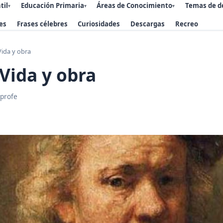
til
Educación Primaria
Áreas de Conocimiento
Temas de d
▾
▾
▾
es
Frases célebres
Curiosidades
Descargas
Recreo
ida y obra
Vida y obra
 profe