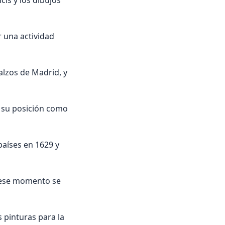
cis y los dibujos
 una actividad
alzos de Madrid, y
a su posición como
países en 1629 y
 ese momento se
 pinturas para la