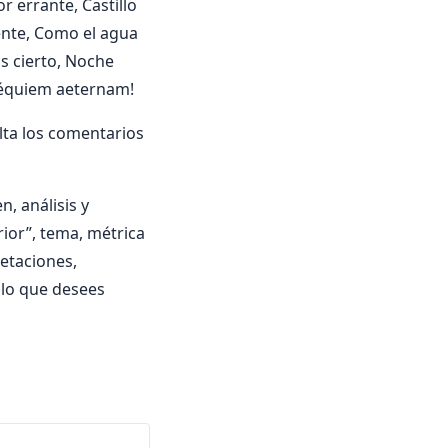
r errante, Castillo
ente, Como el agua
s cierto, Noche
¡Réquiem aeternam!
lta los comentarios
, análisis y
erior”, tema, métrica
pretaciones,
 lo que desees