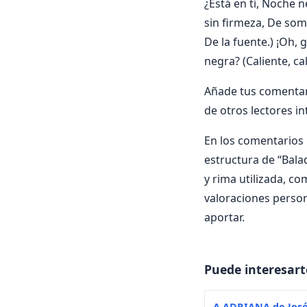
¿Está en ti, Noche n
sin firmeza, De som
De la fuente.) ¡Oh,
negra? (Caliente, c
Añade tus comentari
de otros lectores i
En los comentarios i
estructura de “Balad
y rima utilizada, co
valoraciones person
aportar.
Puede interesart
A ADRIANA de José