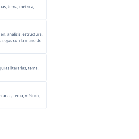
ias, tema, métrica,
, análisis, estructura,
 los ojos con la mano de
ras literarias, tema,
erarias, tema, métrica,