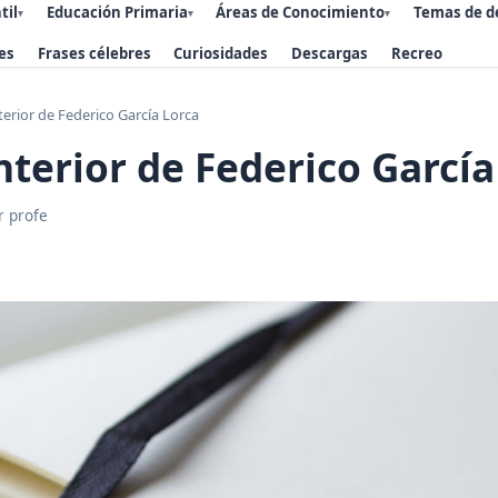
til
Educación Primaria
Áreas de Conocimiento
Temas de d
▾
▾
▾
es
Frases célebres
Curiosidades
Descargas
Recreo
terior de Federico García Lorca
nterior de Federico García
r profe