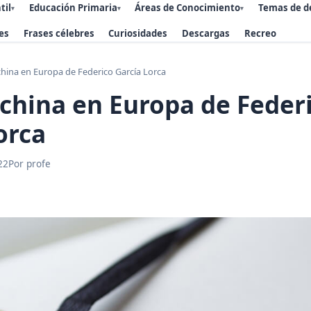
til
Educación Primaria
Áreas de Conocimiento
Temas de d
▾
▾
▾
es
Frases célebres
Curiosidades
Descargas
Recreo
hina en Europa de Federico García Lorca
china en Europa de Feder
orca
22
Por profe