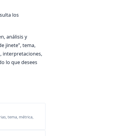
ulta los
, análisis y
de jinete”, tema,
a, interpretaciones,
do lo que desees
ias, tema, métrica,