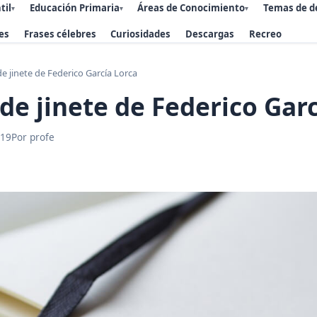
til
Educación Primaria
Áreas de Conocimiento
Temas de d
▾
▾
▾
es
Frases célebres
Curiosidades
Descargas
Recreo
e jinete de Federico García Lorca
de jinete de Federico Gar
019
Por profe