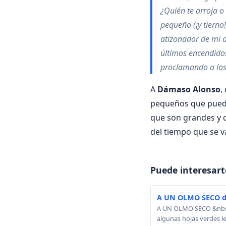
¿Quién te arroja o
pequeño (¡y tierno
atizonador de mi 
últimos encendidos
proclamando a los 
A
Dámaso Alonso
,
pequeños que pueden
que son grandes y q
del tiempo que se v
Puede interesart
A UN OLMO SECO d
A UN OLMO SECO &nbsp; A
algunas hojas verdes le