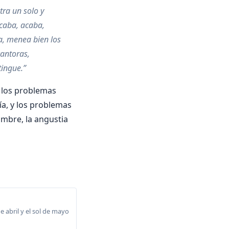
tra un solo y
acaba, acaba,
a, menea bien los
cantoras,
tingue.”
n los problemas
ía, y los problemas
ombre, la angustia
 abril y el sol de mayo