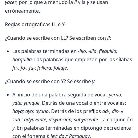
yacer
, por lo que a menudo la
ll
y la
y
se usan
erróneamente.
Reglas ortograficas LL e Y
¿Cuando se escribe con LL? Se escriben con
ll
:
Las palabras terminadas en
-illo, -illa
:
flequillo;
horquilla
. Las palabras que empiezan por las sílabas
fa-, fo-, fu-
:
fallera; follaje
.
¿Cuando se escribe con Y? Se escribe
y
:
Al inicio de una palabra seguida de vocal:
yerno;
yate; yunque
. Detrás de una vocal o entre vocales:
haya; ayo; ayuno
. Detrás de los prefijos
ad-, dis-
y
sub-: adyuvante; disyunción; subyacente
. La conjunción
y
. En palabras terminadas en diptongo decreciente
con el fonema
i
:
ley; doy; Paraguay
.