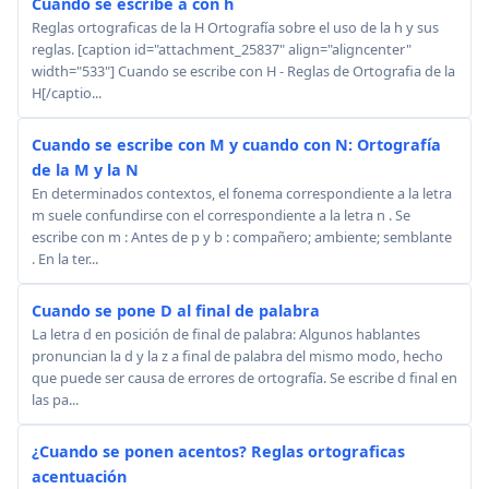
Cuando se escribe a con h
Reglas ortograficas de la H Ortografía sobre el uso de la h y sus
reglas. [caption id="attachment_25837" align="aligncenter"
width="533"] Cuando se escribe con H - Reglas de Ortografia de la
H[/captio...
Cuando se escribe con M y cuando con N: Ortografía
de la M y la N
En determinados contextos, el fonema correspondiente a la letra
m suele confundirse con el correspondiente a la letra n . Se
escribe con m : Antes de p y b : compañero; ambiente; semblante
. En la ter...
Cuando se pone D al final de palabra
La letra d en posición de final de palabra: Algunos hablantes
pronuncian la d y la z a final de palabra del mismo modo, hecho
que puede ser causa de errores de ortografía. Se escribe d final en
las pa...
¿Cuando se ponen acentos? Reglas ortograficas
acentuación