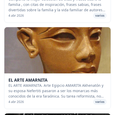
familia , con citas de inspiración, frases sabias, frases
divertidas sobre la familia y la vida familiar de autores
famosos, escritores de todos ...
4 abr 2026
varios
EL ARTE AMARNITA
EL ARTE AMARNITA. Arte Egipcio AMARITA Akhenatón y
su esposa Nefertiti pasaron a ser los monarcas más
conocidos de la era faraónica. Su tarea reformista, no
sólo en el ámbito artístico sino también en...
4 abr 2026
varios