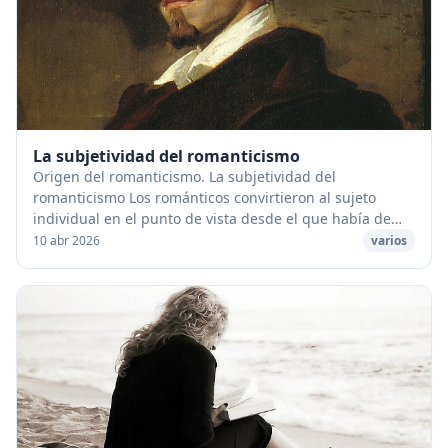
La subjetividad del romanticismo
Origen del romanticismo. La subjetividad del
romanticismo Los románticos convirtieron al sujeto
individual en el punto de vista desde el que había de
considerarse el mundo, por lo que tuvo este movimi...
10 abr 2026
varios