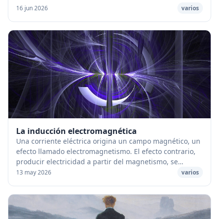
disuelto en un poco de aceite de girasol.
16 jun 2026
varios
La inducción electromagnética
Una corriente eléctrica origina un campo magnético, un
efecto llamado electromagnetismo. El efecto contrario,
producir electricidad a partir del magnetismo, se
denomina inducción electromagnética. El ...
13 may 2026
varios