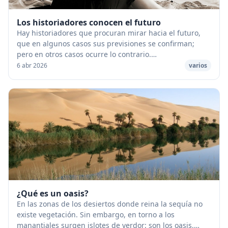
Los historiadores conocen el futuro
Hay historiadores que procuran mirar hacia el futuro,
que en algunos casos sus previsiones se confirman;
pero en otros casos ocurre lo contrario.
Desgraciadamente hemos de reconocer que el estudio
6 abr 2026
varios
de ...
¿Qué es un oasis?
En las zonas de los desiertos donde reina la sequía no
existe vegetación. Sin embargo, en torno a los
manantiales surgen islotes de verdor: son los oasis.