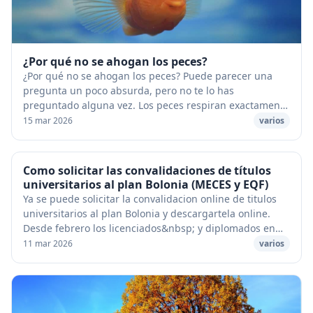
¿Por qué no se ahogan los peces?
¿Por qué no se ahogan los peces? Puede parecer una
pregunta un poco absurda, pero no te lo has
preguntado alguna vez. Los peces respiran exactamente
lo mismo que nosotros, es decir, oxígeno. [caption ...
15 mar 2026
varios
Como solicitar las convalidaciones de títulos
universitarios al plan Bolonia (MECES y EQF)
Ya se puede solicitar la convalidacion online de titulos
universitarios al plan Bolonia y descargartela online.
Desde febrero los licenciados&nbsp; y diplomados en
cualquier titulación universitaria o...
11 mar 2026
varios