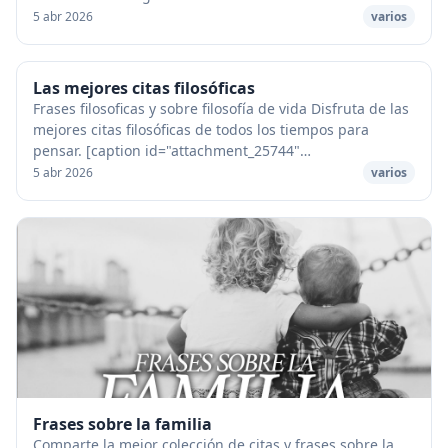
Cuando la aridez del desierto se debe a la se...
5 abr 2026
varios
Las mejores citas filosóficas
Frases filosoficas y sobre filosofía de vida Disfruta de las
mejores citas filosóficas de todos los tiempos para
pensar. [caption id="attachment_25744"
align="aligncenter" width="600"] Frases filosófi...
5 abr 2026
varios
Frases sobre la familia
Comparte la mejor colección de citas y frases sobre la