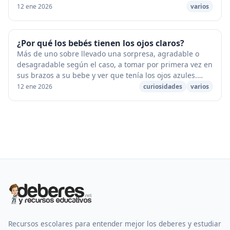
se alimenta de hierba verde produce leche b...
12 ene 2026
varios
¿Por qué los bebés tienen los ojos claros?
Más de uno sobre llevado una sorpresa, agradable o
desagradable según el caso, a tomar por primera vez en
sus brazos a su bebe y ver que tenía los ojos azules.
[caption id="attachment_712" align="alig...
12 ene 2026
curiosidades
varios
Recursos escolares para entender mejor los deberes y estudiar