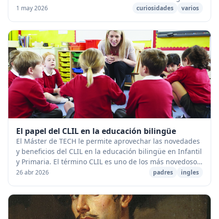
historia se han utilizado miles de unidades ...
1 may 2026
curiosidades
varios
El papel del CLIL en la educación bilingüe
El Máster de TECH le permite aprovechar las novedades
y beneficios del CLIL en la educación bilingüe en Infantil
y Primaria. El término CLIL es uno de los más novedosos
y que han traído beneficios par...
26 abr 2026
padres
ingles