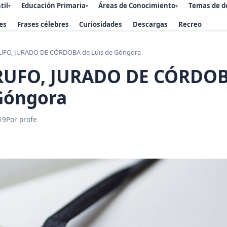
til
Educación Primaria
Áreas de Conocimiento
Temas de d
▾
▾
▾
es
Frases célebres
Curiosidades
Descargas
Recreo
UFO, JURADO DE CÓRDOBA de Luis de Góngora
RUFO, JURADO DE CÓRDOB
 Góngora
19
Por profe