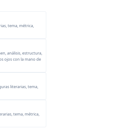
ias, tema, métrica,
, análisis, estructura,
 los ojos con la mano de
ras literarias, tema,
erarias, tema, métrica,