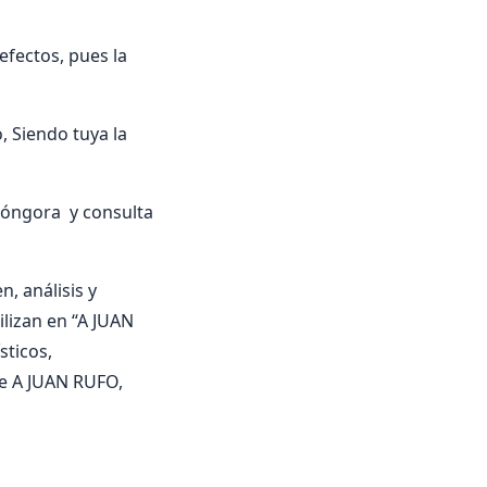
efectos, pues la
, Siendo tuya la
óngora y consulta
, análisis y
lizan en “A JUAN
sticos,
re A JUAN RUFO,