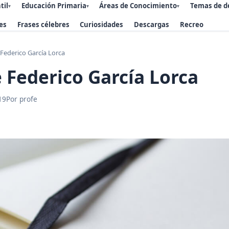
til
Educación Primaria
Áreas de Conocimiento
Temas de d
▾
▾
▾
es
Frases célebres
Curiosidades
Descargas
Recreo
Federico García Lorca
Federico García Lorca
19
Por profe