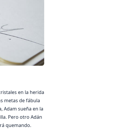
istales en la herida
cas metas de fábula
na, Adam sueña en la
illa. Pero otro Adán
 irá quemando.