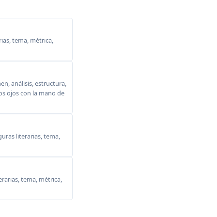
ias, tema, métrica,
, análisis, estructura,
 los ojos con la mano de
ras literarias, tema,
erarias, tema, métrica,