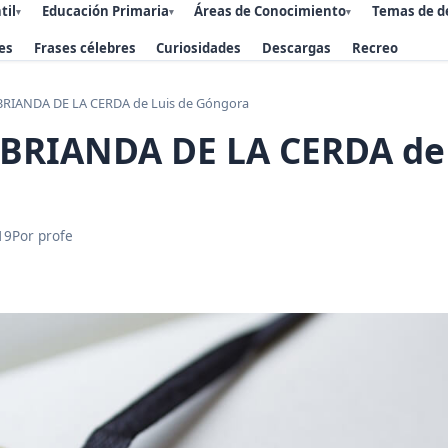
til
Educación Primaria
Áreas de Conocimiento
Temas de d
▾
▾
▾
es
Frases célebres
Curiosidades
Descargas
Recreo
RIANDA DE LA CERDA de Luis de Góngora
BRIANDA DE LA CERDA de 
19
Por profe