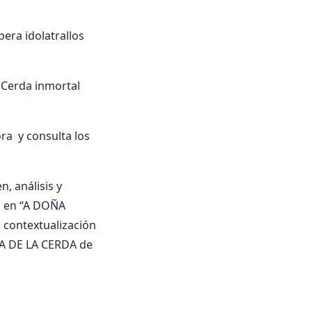
pera idolatrallos
 Cerda inmortal
a y consulta los
, análisis y
an en “A DOÑA
, contextualización
DA DE LA CERDA de